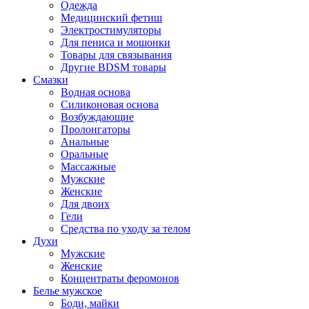
Одежда
Медицинский фетиш
Электростимуляторы
Для пениса и мошонки
Товары для связывания
Другие BDSM товары
Смазки
Водная основа
Силиконовая основа
Возбуждающие
Пролонгаторы
Анальные
Оральные
Массажные
Мужские
Женские
Для двоих
Гели
Средства по уходу за телом
Духи
Мужские
Женские
Концентраты феромонов
Белье мужское
Боди, майки