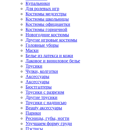
Купальники
Для ролевых игр
Костюмы медсестры
Костюмы школьницы
Костюмы официантки
Костюмы горничной
Новогодние костюмы
Другие игровые костюмы
Головные уборы
Маски
Белье из латекса и кожи
Лаковое и виниловое белье
Трусики
Чулки, колготки
Аксессуары
Аксессуары
Бюстгалтеры
Трусики с разрезом
Другие трусики
Трусики с надписью
Beauty аксессуары
Парики
Ресницы, губы, ногти
Улучшаем форму груди
Пэстисы