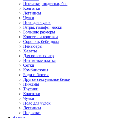
Перчатки, подвязки, боа
Колготки
Леггинсы
Чулки
Пояс для чулок
Гетры, гольфы, носки
Большие размеры
Корсеты и корсажи
Сорочки, беби-долл
Пеньюары
Халаты
Для ролевых игр
Интимные платья
Сетки
Комбинезоны
Боди и бюстье
Другое сексуальное белье
Пижамы
Трусики
Колготки
Чулки
Пояс для чулок
Леггинсы
Подвязки
Акции