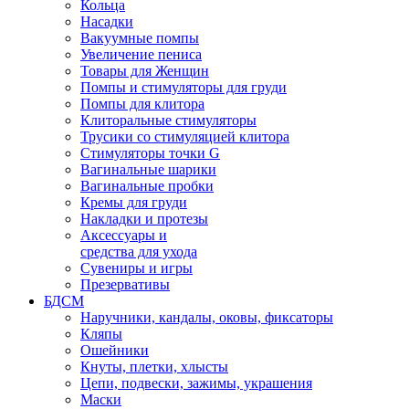
Кольца
Насадки
Вакуумные помпы
Увеличение пениса
Товары для Женщин
Помпы и стимуляторы для груди
Помпы для клитора
Клиторальные стимуляторы
Трусики со стимуляцией клитора
Стимуляторы точки G
Вагинальные шарики
Вагинальные пробки
Кремы для груди
Накладки и протезы
Аксессуары и
средства для ухода
Сувениры и игры
Презервативы
БДСМ
Наручники, кандалы, оковы, фиксаторы
Кляпы
Ошейники
Кнуты, плетки, хлысты
Цепи, подвески, зажимы, украшения
Маски