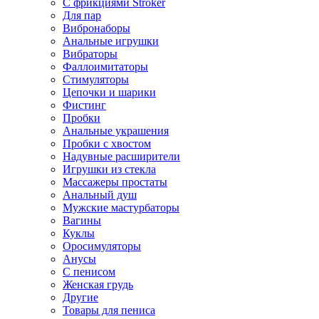
С фрикциями Stroker
Для пар
Вибронаборы
Анальные игрушки
Вибраторы
Фаллоимитаторы
Стимуляторы
Цепочки и шарики
Фистинг
Пробки
Анальные украшения
Пробки с хвостом
Надувные расширители
Игрушки из стекла
Массажеры простаты
Анальный душ
Мужские мастурбаторы
Вагины
Куклы
Оросимуляторы
Анусы
С пенисом
Женская грудь
Другие
Товары для пениса