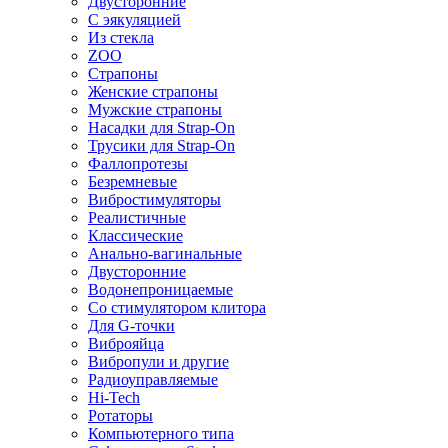
Двусторонние
С эякуляцией
Из стекла
ZOO
Страпоны
Женские страпоны
Мужские страпоны
Насадки для Strap-On
Трусики для Strap-On
Фаллопротезы
Безремневые
Вибростимуляторы
Реалистичные
Классические
Анально-вагинальные
Двусторонние
Водонепроницаемые
Со стимулятором клитора
Для G-точки
Виброяйца
Вибропули и другие
Радиоуправляемые
Hi-Tech
Ротаторы
Компьютерного типа