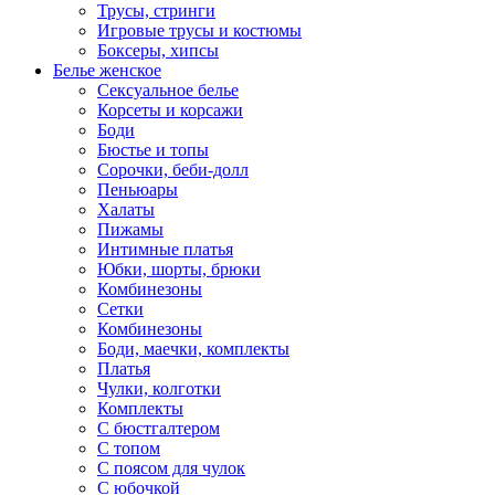
Трусы, стринги
Игровые трусы и костюмы
Боксеры, хипсы
Белье женское
Сексуальное белье
Корсеты и корсажи
Боди
Бюстье и топы
Сорочки, беби-долл
Пеньюары
Халаты
Пижамы
Интимные платья
Юбки, шорты, брюки
Комбинезоны
Сетки
Комбинезоны
Боди, маечки, комплекты
Платья
Чулки, колготки
Комплекты
С бюстгалтером
С топом
С поясом для чулок
С юбочкой