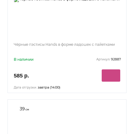
Чёрные пэстисы Hands в форме ладошек с пайетками
В наличии
92887
Артикул:
585 р.
завтра (14:00)
Дата отгрузки:
39
см