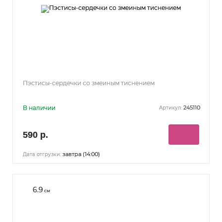
Пэстисы-сердечки со змеиным тиснением
В наличии
245110
Артикул:
590 р.
завтра (14:00)
Дата отгрузки:
6.9
см