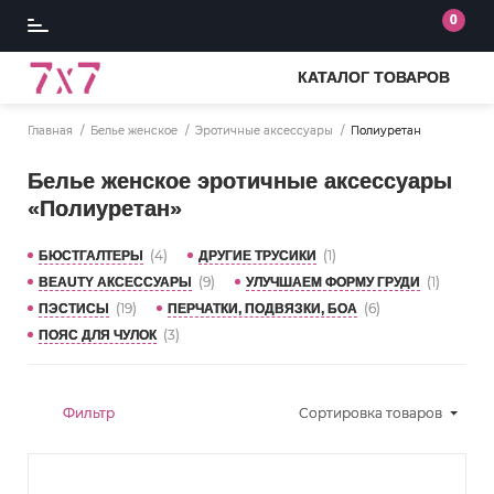
0
КАТАЛОГ ТОВАРОВ
Главная
Белье женское
Эротичные аксессуары
Полиуретан
Белье женское эротичные аксессуары
«Полиуретан»
(4)
(1)
БЮСТГАЛТЕРЫ
ДРУГИЕ ТРУСИКИ
(9)
(1)
BEAUTY АКСЕССУАРЫ
УЛУЧШАЕМ ФОРМУ ГРУДИ
(19)
(6)
ПЭСТИСЫ
ПЕРЧАТКИ, ПОДВЯЗКИ, БОА
(3)
ПОЯС ДЛЯ ЧУЛОК
Фильтр
Сортировка
товаров