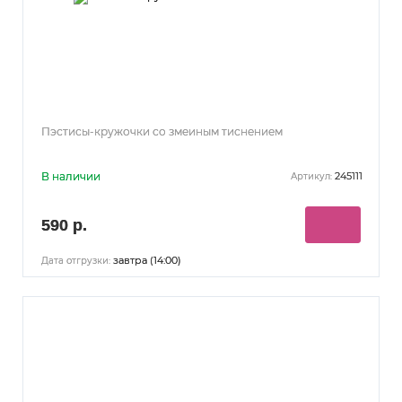
Пэстисы-кружочки со змеиным тиснением
В наличии
245111
Артикул:
590 р.
завтра (14:00)
Дата отгрузки: