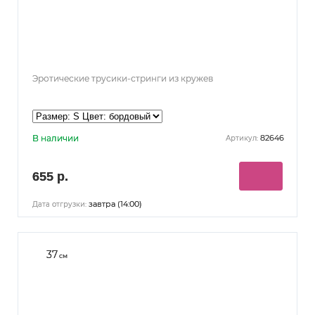
Эротические трусики-стринги из кружев
В наличии
82646
Артикул:
655 р.
завтра (14:00)
Дата отгрузки:
37
см