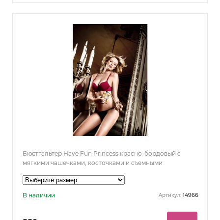
Бюстгальтер Have Fun Princess красно-бордовый с
мягкими чашечками, косточками и съемными
бретельками
В наличии
14966
Артикул: