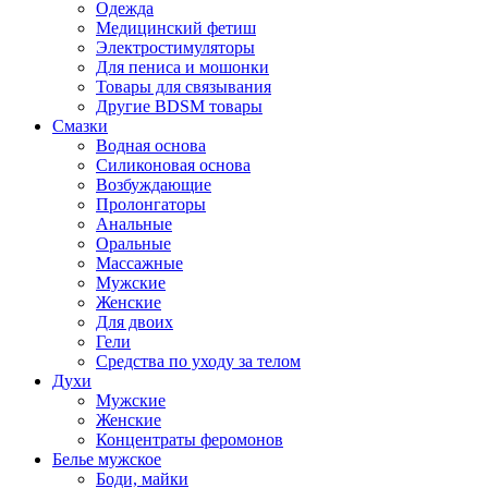
Одежда
Медицинский фетиш
Электростимуляторы
Для пениса и мошонки
Товары для связывания
Другие BDSM товары
Смазки
Водная основа
Силиконовая основа
Возбуждающие
Пролонгаторы
Анальные
Оральные
Массажные
Мужские
Женские
Для двоих
Гели
Средства по уходу за телом
Духи
Мужские
Женские
Концентраты феромонов
Белье мужское
Боди, майки