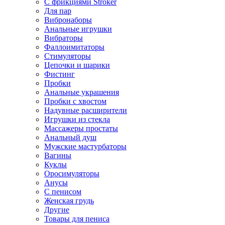
С фрикциями Stroker
Для пар
Вибронаборы
Анальные игрушки
Вибраторы
Фаллоимитаторы
Стимуляторы
Цепочки и шарики
Фистинг
Пробки
Анальные украшения
Пробки с хвостом
Надувные расширители
Игрушки из стекла
Массажеры простаты
Анальный душ
Мужские мастурбаторы
Вагины
Куклы
Оросимуляторы
Анусы
С пенисом
Женская грудь
Другие
Товары для пениса