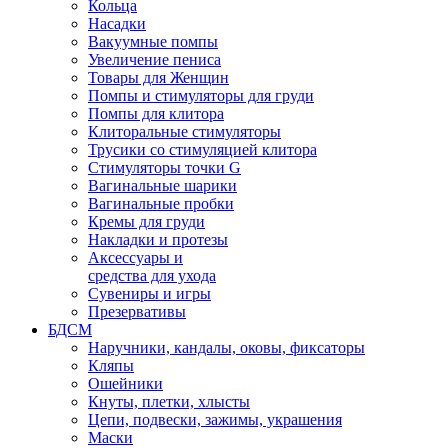
Кольца
Насадки
Вакуумные помпы
Увеличение пениса
Товары для Женщин
Помпы и стимуляторы для груди
Помпы для клитора
Клиторальные стимуляторы
Трусики со стимуляцией клитора
Стимуляторы точки G
Вагинальные шарики
Вагинальные пробки
Кремы для груди
Накладки и протезы
Аксессуары и
средства для ухода
Сувениры и игры
Презервативы
БДСМ
Наручники, кандалы, оковы, фиксаторы
Кляпы
Ошейники
Кнуты, плетки, хлысты
Цепи, подвески, зажимы, украшения
Маски