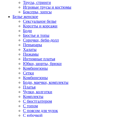
Трусы, стринги
Игровые трусы и костюмы
Боксеры, хипсы
Белье женское
Сексуальное белье
Корсеты и корсажи
Боди
Бюстье и топы
Сорочки, беби-долл
Пеньюары
Халаты
Пижамы
Интимные платья
Юбки, шорты, брюки
Комбинезоны
Сетки
Комбинезоны
Боди, маечки, комплекты
Платья
Чулки, колготки
Комплекты
С бюстгалтером
С топом
С поясом для чулок
С юбочкой