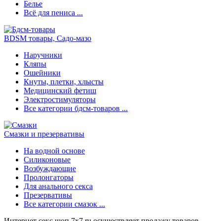
Белье
Всё для пениса ...
BDSM товары, Садо-мазо
Наручники
Кляпы
Ошейники
Кнуты, плетки, хлысты
Медицинский фетиш
Электростимуляторы
Все категории бдсм-товаров ...
Смазки и презервативы
На водной основе
Силиконовые
Возбуждающие
Пролонгаторы
Для анального секса
Презервативы
Все категории смазок ...
Интернет секс шоп 7x7.ru осуществляет продажу товаров