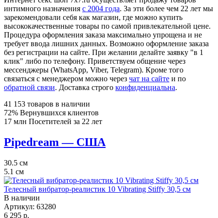
интимного назначения
с 2004 года
. За эти более чем 22 лет мы
зарекомендовали себя как магазин, где можно купить
высококачественные товары по самой привлекательной цене.
Процедура оформления заказа максимально упрощена и не
требует ввода лишних данных. Возможно оформление заказа
без регистрации на сайте. При желании делайте заявку "в 1
клик" либо по телефону. Приветствуем общение через
мессенджеры (WhatsApp, Viber, Telegram). Кроме того
связаться с менеджером можно через
чат на сайте
и по
обратной связи
. Доставка строго
конфиденциальна
.
41 153
товаров в наличии
72%
Вернувшихся клиентов
17 млн
Посетителей за 22 лет
Pipedream — США
30.5
см
5.1
см
Телесный вибратор-реалистик 10 Vibrating Stiffy 30,5 см
В наличии
Артикул:
63280
6 295 р.