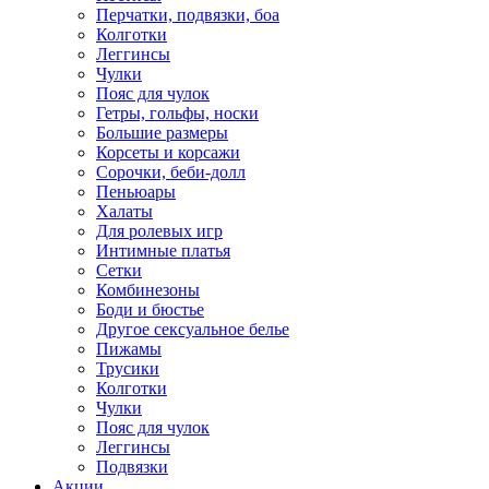
Перчатки, подвязки, боа
Колготки
Леггинсы
Чулки
Пояс для чулок
Гетры, гольфы, носки
Большие размеры
Корсеты и корсажи
Сорочки, беби-долл
Пеньюары
Халаты
Для ролевых игр
Интимные платья
Сетки
Комбинезоны
Боди и бюстье
Другое сексуальное белье
Пижамы
Трусики
Колготки
Чулки
Пояс для чулок
Леггинсы
Подвязки
Акции