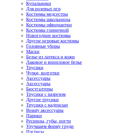
Купальники
Для ролевых игр
Костюмы медсестры
Костюмы школьницы
Костюмы официантки
Костюмы горничной
Новогодние костюмы
Другие игровые костюмы
Головные уборы
Маски
Белье из латекса и кожи
Лаковое и виниловое белье
Трусики
Чулки, колготки
Аксессуары
Аксессуары
Бюстгалтеры
Трусики с разрезом
Другие трусики
Трусики с надписью
Beauty аксессуары
Парики
Ресницы, губы, ногти
Улучшаем форму груди
Пэстисы