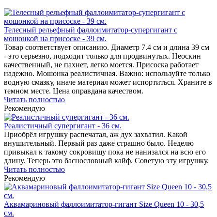
Телесный рельефный фаллоимитатор-супергигант с
мошонкой на присоске - 39 см.
Товар соответствует описанию. Диаметр 7.4 см и длина 39 см
- это серьезно, подходит только для продвинутых. Неоскин
качественный, не пахнет, легко моется. Присоска работает
надежно. Мошонка реалистичная. Важно: используйте только
водную смазку, иначе материал может испортиться. Храните в
темном месте. Цена оправдана качеством.
Читать
полностью
Рекомендую
Реалистичный супергигант - 36 см.
Приобрëл игрушку распечатал, аж дух захватил. Какой
внушительный. Первый раз даже страшно было. Неделю
привыкал к такому сокровищу пока не нанизался на всю его
длину. Теперь это баснословный кайф. Советую эту игрушку.
Читать
полностью
Рекомендую
Аквамариновый фаллоимитатор-гигант Size Queen 10 - 30,5
см.