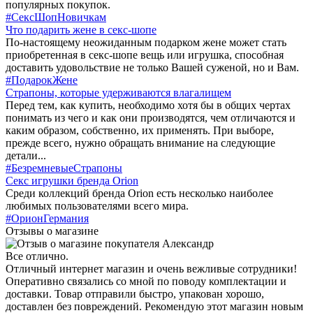
популярных покупок.
#СексШопНовичкам
Что подарить жене в секс-шопе
По-настоящему неожиданным подарком жене может стать
приобретенная в секс-шопе вещь или игрушка, способная
доставить удовольствие не только Вашей суженой, но и Вам.
#ПодарокЖене
Страпоны, которые удерживаются влагалищем
Перед тем, как купить, необходимо хотя бы в общих чертах
понимать из чего и как они производятся, чем отличаются и
каким образом, собственно, их применять. При выборе,
прежде всего, нужно обращать внимание на следующие
детали...
#БезремневыеСтрапоны
Секс игрушки бренда Orion
Среди коллекций бренда Orion есть несколько наиболее
любимых пользователями всего мира.
#ОрионГермания
Отзывы о магазине
Все отлично.
Отличный интернет магазин и очень вежливые сотрудники!
Оперативно связались со мной по поводу комплектации и
доставки. Товар отправили быстро, упакован хорошо,
доставлен без повреждений. Рекомендую этот магазин новым