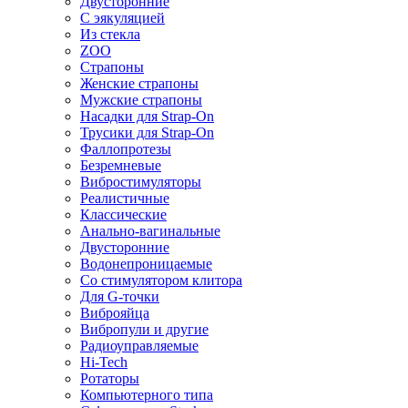
Двусторонние
С эякуляцией
Из стекла
ZOO
Страпоны
Женские страпоны
Мужские страпоны
Насадки для Strap-On
Трусики для Strap-On
Фаллопротезы
Безремневые
Вибростимуляторы
Реалистичные
Классические
Анально-вагинальные
Двусторонние
Водонепроницаемые
Со стимулятором клитора
Для G-точки
Виброяйца
Вибропули и другие
Радиоуправляемые
Hi-Tech
Ротаторы
Компьютерного типа