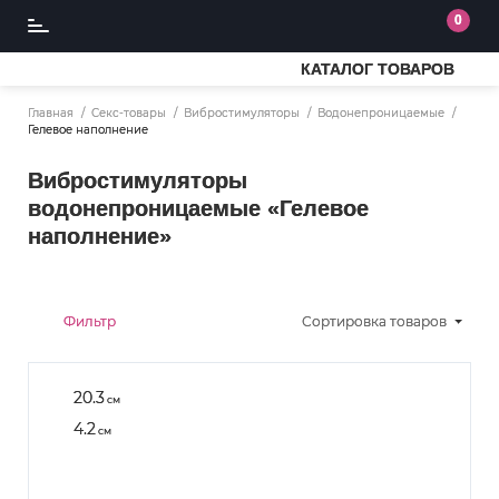
0
КАТАЛОГ ТОВАРОВ
Главная
Секс-товары
Вибростимуляторы
Водонепроницаемые
Гелевое наполнение
Вибростимуляторы
водонепроницаемые «Гелевое
наполнение»
Фильтр
Сортировка
товаров
20.3
см
4.2
см