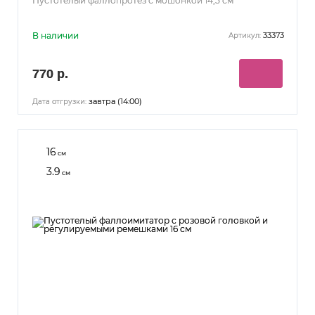
Пустотелый фаллопротез с мошонкой 14,5 см
В наличии
33373
Артикул:
770 р.
завтра (14:00)
Дата отгрузки:
16
см
3.9
см