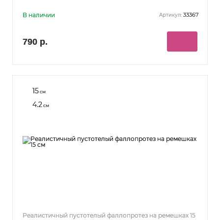
В наличии
33367
Артикул:
790 р.
15
см
4.2
см
Реалистичный пустотелый фаллопротез на ремешках 15