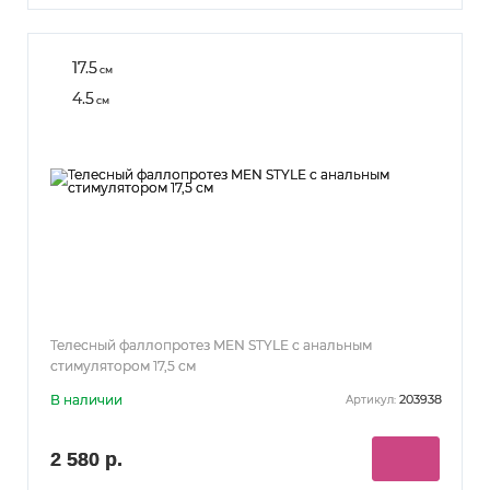
17.5
см
4.5
см
Телесный фаллопротез MEN STYLE с анальным
стимулятором 17,5 см
В наличии
203938
Артикул:
2 580 р.