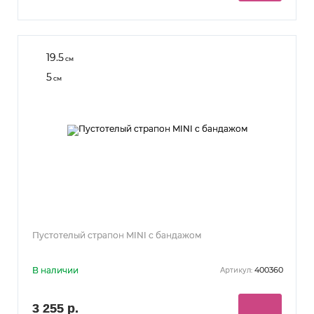
19.5
см
5
см
Пустотелый страпон MINI с бандажом
В наличии
400360
Артикул:
3 255 р.