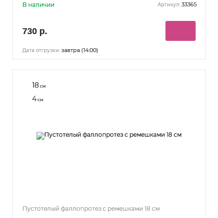
В наличии
33365
Артикул:
730 р.
завтра (14:00)
Дата отгрузки:
18
см
4
см
Пустотелый фаллопротез с ремешками 18 см