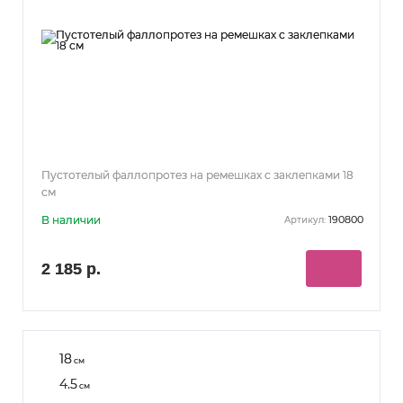
Пустотелый фаллопротез на ремешках с заклепками 18
см
В наличии
190800
Артикул:
2 185 р.
18
см
4.5
см