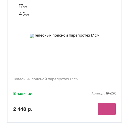
17
см
4.5
см
Телесный поясной парапротез 17 см
В наличии
194278
Артикул:
2 440 р.