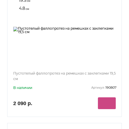
19.5
см
4.8
см
Пустотелый фаллопротез на ремешках с заклепками 19,5
см
В наличии
190807
Артикул:
2 090 р.