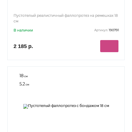
Пустотелый реалистичный фаллопротез на ремешках 18
см
В наличии
190791
Артикул:
2 185 р.
18
см
5.2
см