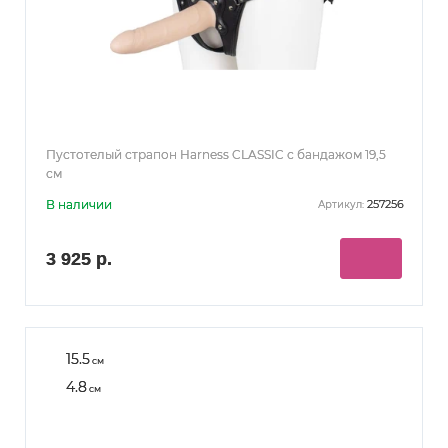
Пустотелый страпон Harness CLASSIC с бандажом 19,5
см
В наличии
257256
Артикул:
3 925 р.
15.5
см
4.8
см