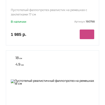
Пустотелый фаллопротез-реалистик на ремешках с
заклепками 17 см
В наличии
190798
Артикул:
1 985 р.
18
см
4.9
см