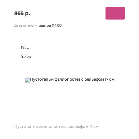
865 р.
завтра (14:00)
Дата отгрузки:
17
см
4.2
см
Пустотелый фаллопротез с рельефом 17 см