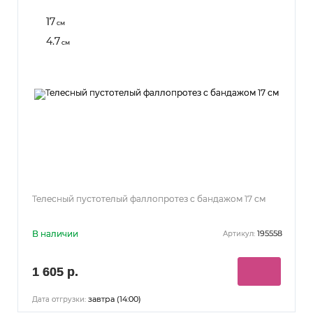
17
см
4.7
см
Телесный пустотелый фаллопротез с бандажом 17 см
В наличии
195558
Артикул:
1 605 р.
завтра (14:00)
Дата отгрузки: