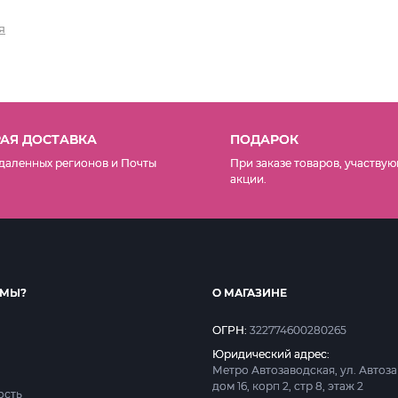
я
АЯ ДОСТАВКА
ПОДАРОК
даленных регионов и Почты
При заказе товаров, участвую
акции.
 МЫ?
О МАГАЗИНЕ
ОГРН:
322774600280265
Юридический адрес:
Метро Автозаводская, ул. Автоз
дом 16, корп 2, стр 8, этаж 2
ость