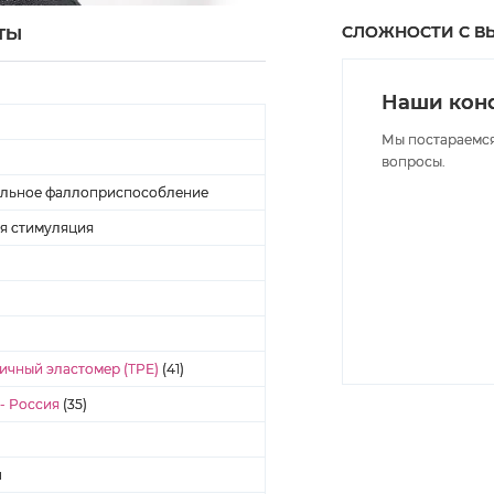
СЛОЖНОСТИ С В
ТЫ
Наши конс
Мы постараемся
вопросы.
ельное фаллоприспособление
я стимуляция
ичный эластомер (TPE)
(41)
- Россия
(35)
н