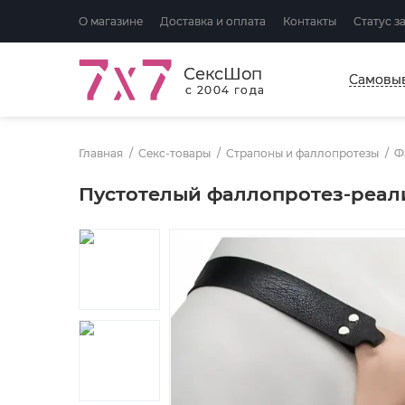
О магазине
Доставка и оплата
Контакты
Статус з
СексШоп
Самовы
с 2004 года
Главная
Секс-товары
Страпоны и фаллопротезы
Ф
Пустотелый фаллопротез-реали