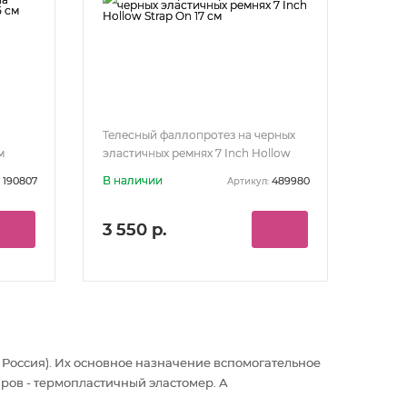
Телесный фаллопротез на черных
м
эластичных ремнях 7 Inch Hollow
Strap On 17 см
В наличии
190807
489980
Артикул:
3 550 р.
 Россия). Их основное назначение вспомогательное
аров - термопластичный эластомер. А