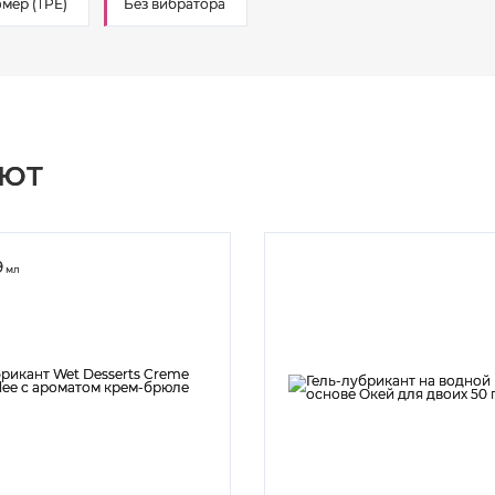
мер (TPE)
Без вибратора
АЮТ
9
мл