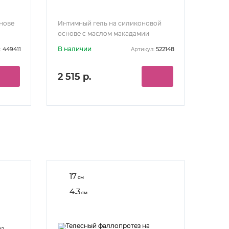
снове
Интимный гель на силиконовой
основе с маслом макадамии
Luberium Velvel Gel 100 мл
В наличии
449411
522148
:
Артикул:
2 515 р.
17
см
4.3
см