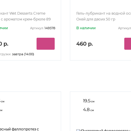
кант Wet Desserts Creme
Гель-лубрикант на водной о
e с ароматом крем-брюле 89
Окей для двоих 50 гр
ичии
В наличии
149578
Артикул:
Артикул
0 р.
460 р.
завтра (14:00)
грузки:
3
19.5
см
см
4.8
см
см