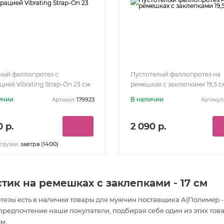
ный фаллопротез с
Пустотелый фаллопротез на
ией Vibrating Strap-On 23 см
ремешках с заклепками 19,5 с
ичии
В наличии
179923
Артикул:
Артикул:
0 р.
2 090 р.
завтра (14:00)
грузки:
ик на ремешках с заклепками - 17 см
тезы есть в наличии товары
для мужчин
поставщика А(Полимер -
 предпочтение наши покупатели, подбирая себе один из этих тов
м.