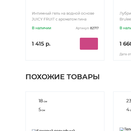
Интимный гель на водной основе
Лубри
JUICY FRUIT с ароматом пина
Brule
колада 100 мл
мл
В наличии
В нал
82717
Артикул:
1 415 р.
1 66
Дата от
ПОХОЖИЕ ТОВАРЫ
18
2
см
5
4
см