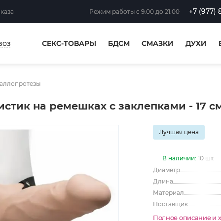
+7 (977) 
аказа
Режим работы
с 9:00 до 21:00
воз
СЕКС-ТОВАРЫ
БДСМ
СМАЗКИ
ДУХИ
аллопротезы
стик на ремешках с заклепками - 17 с
Лучшая цена
В наличии:
10 шт.
Диаметр
Длина
Материал
Поставщик
Полное описание и 