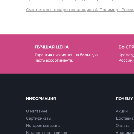
Смотреть все товары поставщика А-Полимер - Росси
ЛУЧШАЯ ЦЕНА
БЫСТР
Гарантия низких цен на б
о
льшую
Кроме у
часть ассортимента.
России.
ИНФОРМАЦИЯ
ПОЧЕМУ
О магазине
Акции
Сертификаты
Доставка
История магазина
Оплата
Каталог поставщиков
Анонимн