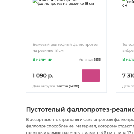
Бежевый рельефный фаллопротез
Телес
на резинке 18 см
вибрац
В наличии
В нал
8156
Артикул:
1 090 р.
7 31
завтра (14:00)
Дата отгрузки:
Дата от
Пустотелый фаллопротез-реалист
В ассортименте страпоны и фаллопротезы фаллопро
фаллоприспособление
. Материал, которому отдают
предпочитаемые размеры: диаметр 4.5 см, длина 17 с