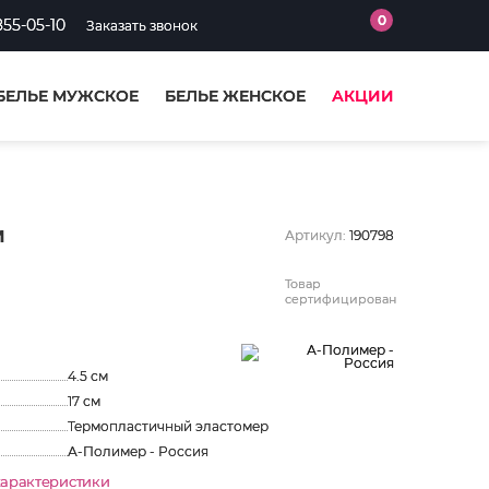
0
855-05-10
Заказать звонок
БЕЛЬЕ МУЖСКОЕ
БЕЛЬЕ ЖЕНСКОЕ
АКЦИИ
м
Артикул:
190798
Товар
сертифицирован
4.5 см
17 см
Термопластичный эластомер
А-Полимер - Россия
характеристики