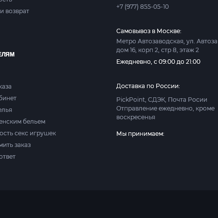
+7 (977) 855-05-10
и возврат
Самовывоз в Москве:
Метро Автозаводская, ул. Автоз
дом 16, корп 2, стр 8, этаж 2
ЕЛЯМ
Ежедневно, с 09:00 до 21:00
Доставка по России:
каза
абинет
PickPoint, СДЭК, Почта Росии
Отправление ежедневно, кроме
елья
воскресенья
женским бельем
ость секс игрушек
Мы принимаем:
мить заказ
ответ