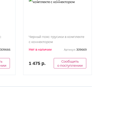
с
Черный пояс-трусики в комплекте
с коннектором
Нет в наличии
309666
309669
Артикул:
ть
Сообщить
1 475 р.
ении
о поступлении