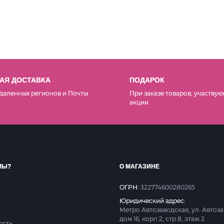
АЯ ДОСТАВКА
ПОДАРОК
даленных регионов и Почты
При заказе товаров, участвую
акции.
МЫ?
О МАГАЗИНЕ
ОГРН:
322774600280265
Юридический адрес:
Метро Автозаводская, ул. Автоз
дом 16, корп 2, стр 8, этаж 2
ость