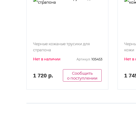
Черные кожаные трусики для
Черны
страпона
кожи
Нет в наличии
Нет в
105453
Артикул:
Сообщить
1 720 р.
1 74
о поступлении