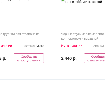
е трусики для страпона из
Черные трусики в комплекте 
коннектором и насадкой
 наличии
Нет в наличии
105454
Артикул:
Артикул:
Сообщить
Сообщи
5 р.
2 440 р.
о поступлении
о поступл