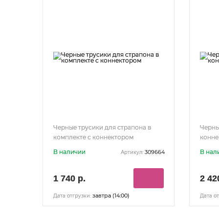
Черные трусики для страпона в
Черны
комплекте с коннектором
конне
В наличии
В нал
309664
Артикул:
1 740 р.
2 42
завтра (14:00)
Дата отгрузки:
Дата от