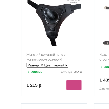
Женский кожаный пояс с
Кожан
коннектором размер M
страп
В нал
В наличии
336337
Артикул:
1 43
1 215 р.
Дата от