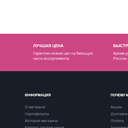
ЛУЧШАЯ ЦЕНА
БЫСТР
Гарантия низких цен на б
льшую
Кроме у
о
часть ассортимента.
России.
ИНФОРМАЦИЯ
ПОЧЕМУ 
О магазине
Акции
Сертификаты
Доставка
История магазина
Оплата
Каталог поставщиков
Анонимн