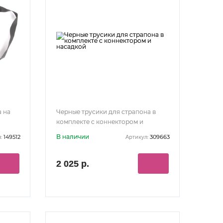
а на
Черные трусики для страпона в
комплекте с коннектором и
насадкой
В наличии
149512
309663
:
Артикул:
2 025 р.