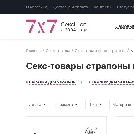
О магазине
Доставка и оплата
Контакты
Статус з
СексШоп
Самовы
с 2004 года
Главная
Секс-товары
Страпоны и фаллопротезы
N
Секс-товары страпоны 
(2)
НАСАДКИ ДЛЯ STRAP-ON
ТРУСИКИ ДЛЯ STRAP-
Длина
Диаметр
Цвет
Материал