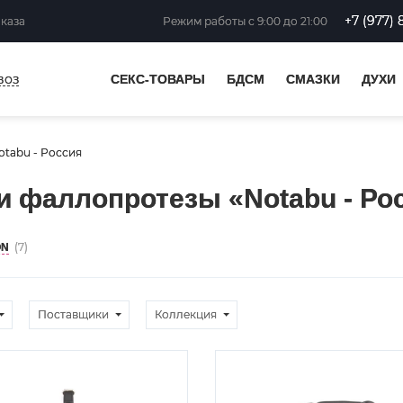
+7 (977) 
аказа
Режим работы
с 9:00 до 21:00
воз
СЕКС-ТОВАРЫ
БДСМ
СМАЗКИ
ДУХИ
otabu - Россия
и фаллопротезы «Notabu - Ро
(7)
ON
Поставщики
Коллекция