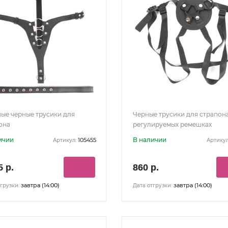
ые черные трусики для
Черные трусики для страпон
она
регулируемых ремешках
ичии
В наличии
105455
Артикул:
Артикул
5 р.
860 р.
завтра (14:00)
завтра (14:00)
грузки:
Дата отгрузки: