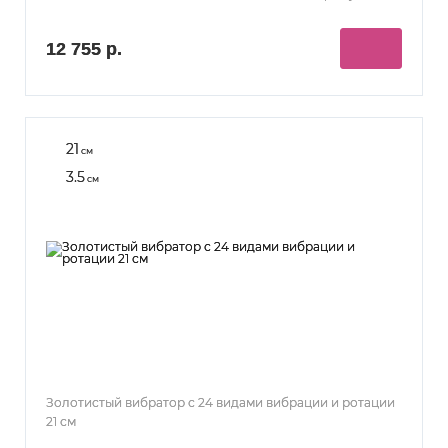
12 755 р.
21
см
3.5
см
Золотистый вибратор с 24 видами вибрации и ротации
21 см