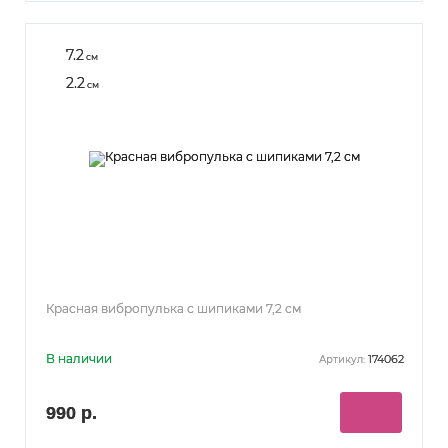
7.2
см
2.2
см
Красная вибропулька с шипиками 7,2 см
В наличии
174062
Артикул:
990 р.