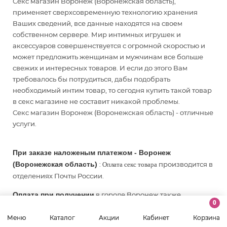
Секс магазин Воронеж (Воронежская область),
применяет сверхсовременную технологию хранения
Ваших сведений, все данные находятся на своем
собственном сервере. Мир интимных игрушек и
аксессуаров совершенствуется с огромной скоростью и
может предложить женщинам и мужчинам все больше
свежих и интересных товаров. И если до этого Вам
требовалось бы потрудиться, дабы подобрать
необходимый интим товар, то сегодня купить такой товар
в секс магазине не составит никакой проблемы.
Секс магазин Воронеж (Воронежская область) - отличные
услуги.
При заказе наложеным платежом - Воронеж
(Воронежская область)
:
производится в
Оплата секс товара
отделениях Почты России.
Оплата при получении
в городе Воронеж также
0
возможна в пунктах выдачи и постаматах PickPoint и
СДЭК.
Меню
Каталог
Акции
Кабинет
Корзина