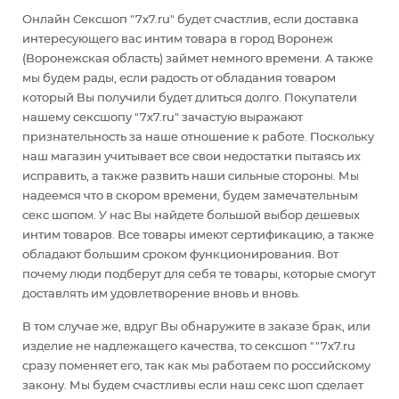
Онлайн Сексшоп "7x7.ru" будет счастлив, если доставка
интересующего вас интим товара в город Воронеж
(Воронежская область) займет немного времени. А также
мы будем рады, если радость от обладания товаром
который Вы получили будет длиться долго. Покупатели
нашему сексшопу "7x7.ru" зачастую выражают
признательность за наше отношение к работе. Поскольку
наш магазин учитывает все свои недостатки пытаясь их
исправить, а также развить наши сильные стороны. Мы
надеемся что в скором времени, будем замечательным
секс шопом. У нас Вы найдете большой выбор дешевых
интим товаров. Все товары имеют сертификацию, а также
обладают большим сроком функционирования. Вот
почему люди подберут для себя те товары, которые смогут
доставлять им удовлетворение вновь и вновь.
В том случае же, вдруг Вы обнаружите в заказе брак, или
изделие не надлежащего качества, то сексшоп ""7x7.ru
сразу поменяет его, так как мы работаем по российскому
закону. Мы будем счастливы если наш секс шоп сделает