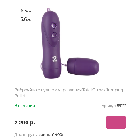
6.5
см
3.6
см
Виброяйцо с пультом управления Total Climax Jumping
Bullet
В наличии
59122
Артикул:
2 290 р.
завтра (14:00)
Дата отгрузки: