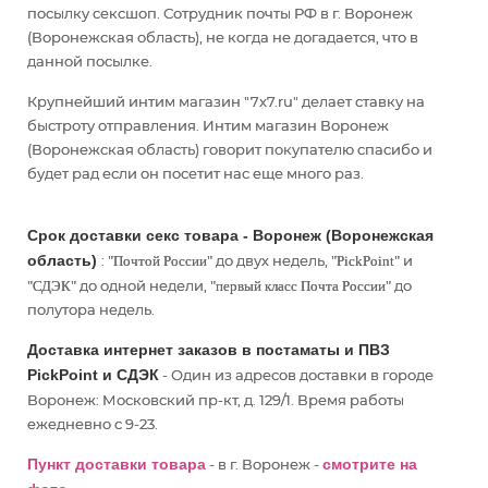
посылку сексшоп. Сотрудник почты РФ в г. Воронеж
(Воронежская область), не когда не догадается, что в
данной посылке.
Крупнейший интим магазин "7x7.ru" делает ставку на
быстроту отправления. Интим магазин Воронеж
(Воронежская область) говорит покупателю спасибо и
будет рад если он посетит нас еще много раз.
Срок доставки секс товара - Воронеж (Воронежская
область)
:
до двух недель,
и
"Почтой России"
"PickPoint"
до одной недели,
до
"СДЭК"
"первый класс Почта России"
полутора недель.
Доставка интернет заказов в постаматы и ПВЗ
PickPoint и СДЭК
- Один из адресов доставки в городе
Воронеж: Московский пр-кт, д. 129/1. Время работы
ежедневно с 9-23.
Пункт доставки товара
- в г. Воронеж -
смотрите на