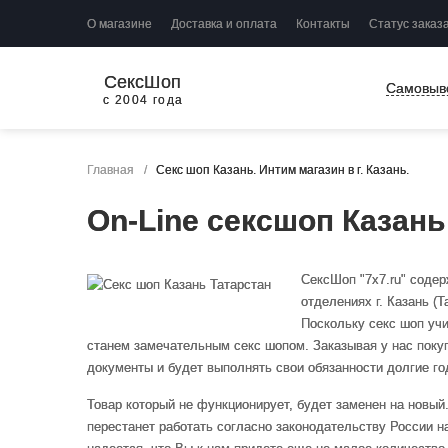
О магазине
Доставка и оплата
Контакты
Статус заказ
СексШоп
Самовыв
с 2004 года
Главная
Секс шоп Казань. Интим магазин в г. Казань.
On-Line сексшоп Казань
СексШоп "7x7.ru" содер
отделениях г. Казань (
Поскольку секс шоп учи
станем замечательным секс шопом. Заказывая у нас покупк
документы и будет выполнять свои обязанности долгие го
Товар который не функционирует, будет заменен на новы
перестанет работать согласно законодательству России на