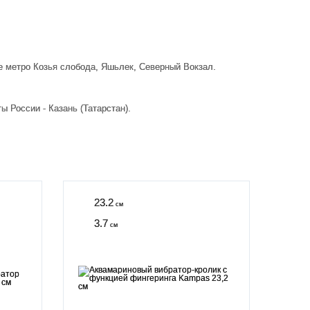
е метро Козья слобода, Яшьлек, Северный Вокзал.
 России - Казань (Татарстан).
23.2
см
3.7
см