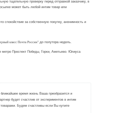
льную тщательную проверку перед отправкой заказчику, в
посылке может быть любой интим товар или
это спокойствие за собственную покупку, анонимность и
ервый класс Почта России"
до полутора недель.
е метро Проспект Победы, Горки, Аметьево. Юлиуса
 в ближайшее время жизнь Ваша преобразится и
партнер будет счастлив от экспериментов в интим
и товарами. Будем счастливы если Вы купите