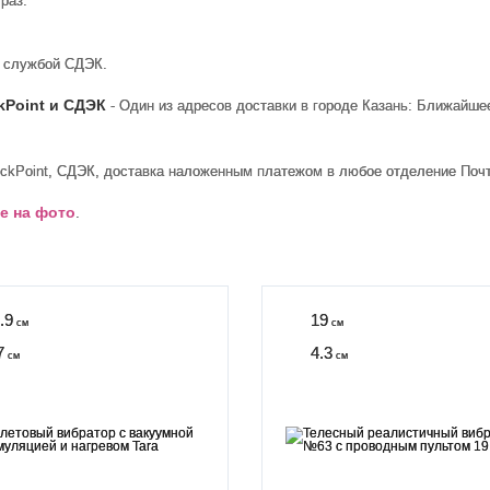
раз.
й службой СДЭК.
kPoint и СДЭК
- Один из адресов доставки в городе Казань: Ближайше
ickPoint, СДЭК, доставка наложенным платежом в любое отделение Почты
е на фото
.
.9
19
см
см
7
4.3
см
см