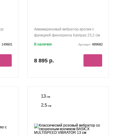
ор
Аквамариновый вибратор-кролик с
функцией фингеринга Kampas 23,2 см
В наличии
149601
489682
:
Артикул:
8 895 р.
13
см
2.5
см