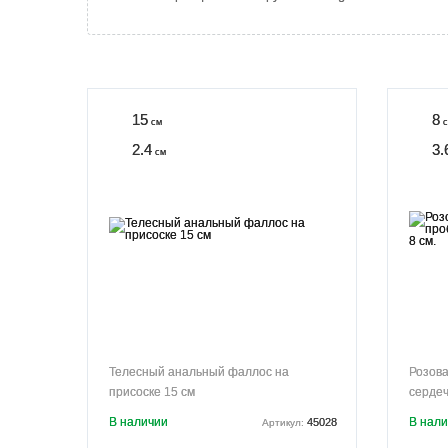
15
8
см
с
2.4
3.
см
Телесный анальный фаллос на
Розова
присоске 15 см
сердеч
В наличии
В нал
45028
Артикул: