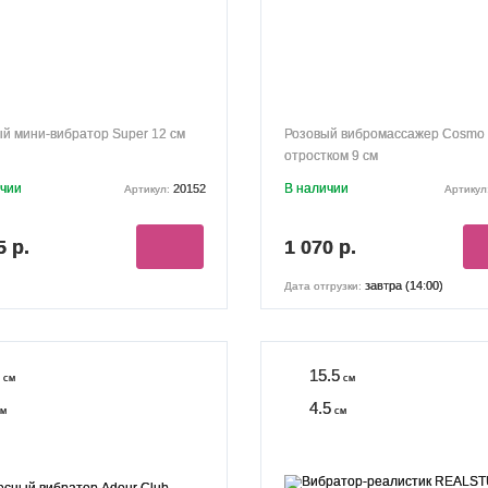
й мини-вибратор Super 12 см
Розовый вибромассажер Сosmo 
отростком 9 см
ичии
В наличии
20152
Артикул:
Артикул
5 р.
1 070 р.
завтра (14:00)
Дата отгрузки:
15.5
см
см
4.5
м
см