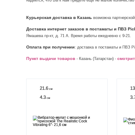
надеется, что Вы к нам придете еще не малое количество 
Курьерская доставка в Казань
возможна партнерско
Доставка интернет заказов в постаматы и ПВЗ Pic
Ямашева пр-кт, д. 71 А. Время работы ежедневно с 9-21.
Оплата при получении
: доставка в постаматы и ПВЗ P
Пункт выдачи товаров
смотрит
- Казань (Татарстан) -
21.6
13
см
4.3
3.
см