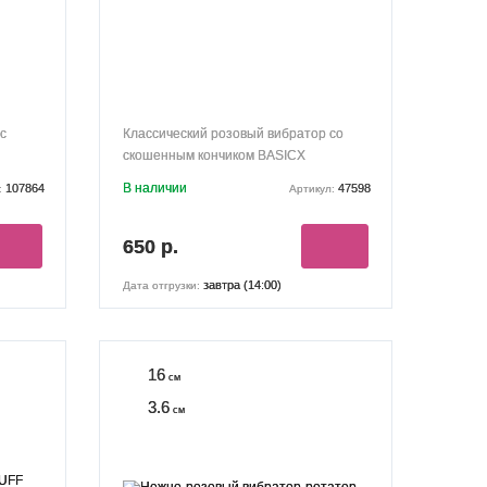
с
Классический розовый вибратор со
скошенным кончиком BASICX
MULTISPEED VIBRATOR 13 см
В наличии
107864
47598
:
Артикул:
650 р.
завтра (14:00)
Дата отгрузки:
16
см
3.6
см