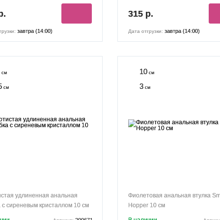
р.
315 р.
завтра (14:00)
завтра (14:00)
грузки:
Дата отгрузки:
10
см
см
5
3
см
см
истая удлиненная анальная
Фиолетовая анальная втулка Sm
 с сиреневым кристаллом 10 см
Hopper 10 см
200671