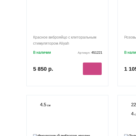
Красное виброяйцо с клиторальным
Розовы
стимулятором Aliyah
В наличии
В нал
451221
Артикул:
5 850 р.
1 10
4.5
22
см
4
с