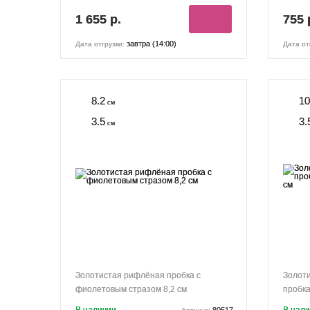
1 655 р.
755 
завтра (14:00)
Дата отгрузки:
Дата от
8.2
10
см
3.5
3.
см
Золотистая рифлёная пробка с
Золот
фиолетовым стразом 8,2 см
пробка
80517