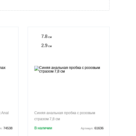
7.8
см
2.9
см
 Anal
Синяя анальная пробка с розовым
стразом 7,8 см
В наличии
74538
61636
л:
Артикул: