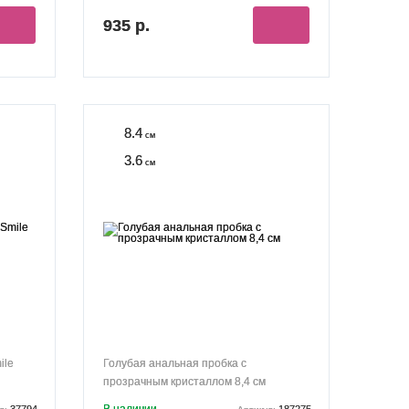
935 р.
8.4
см
3.6
см
ile
Голубая анальная пробка с
прозрачным кристаллом 8,4 см
37794
187275