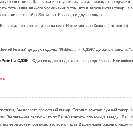
е документов на Ваш заказ и его упаковка всегда проходят предварите
ить хоть минимального упоминания о том, что в заказе интим товар. В 
нать, ни почтовый работник в г. Казань, ни другие люди.
 Вы всегда останетесь довольными. Интим магазин Казань (Татарстан) - 
Почтой России"
до двух недель,
"PickPoint"
и
"СДЭК"
до одной недели,
"п
kPoint и СДЭК
- Один из адресов доставки в городе Казань: Ближайше
ото
.
ервативы, Вы делаете грамотный выбор. Сегодня заказав лучший товар,
если Вы закажите пэстисы, то от Вашей красоты померкнут звезды. Ваш 
ы, ролевое доминирование, это всего часть Вашей новой жизни с нашим