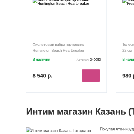
Фиолетовый вибратор-кролик
Телесн
Huntington Beach Heartbreaker
22 см
В наличии
В нал
340053
Артикул:
8 540 р.
980 
Интим магазин Казань (
Покупая что-нибуд