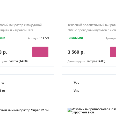
овый вибратор с вакуумной
Телесный реалистичный вибрат
яцией и нагревом Tara
№63 с проводным пультом 19 см
ичии
В наличии
514779
Артикул:
Артикул
0 р.
3 560 р.
завтра (14:00)
завтра (14:00)
грузки:
Дата отгрузки:
9
см
см
8
3
см
см