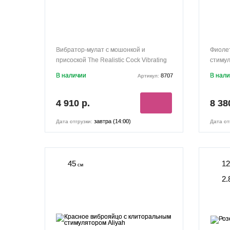
Вибратор-мулат с мошонкой и
Фиолет
присоской The Realistic Cock Vibrating
стимул
6”- 21,6 см
В наличии
В нал
8707
Артикул:
4 910 р.
8 38
завтра (14:00)
Дата отгрузки:
Дата от
45
12
см
2.