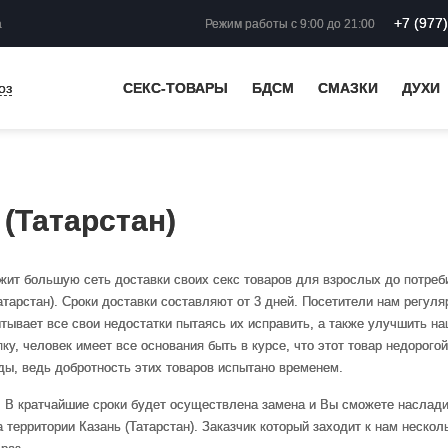
+7 (977
а
Режим работы
с 9:00 до 21:00
оз
СЕКС-ТОВАРЫ
БДСМ
СМАЗКИ
ДУХИ
 (Татарстан)
жит большую сеть доставки своих секс товаров для взрослых до потреб
Татарстан). Сроки доставки составляют от 3 дней. Посетители нам регуля
тывает все свои недостатки пытаясь их исправить, а также улучшить н
у, человек имеет все основания быть в курсе, что этот товар недорого
ды, ведь добротность этих товаров испытано временем.
й. В кратчайшие сроки будет осуществлена замена и Вы сможете наслад
 территории Казань (Татарстан). Заказчик который заходит к нам нескол