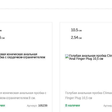
10.5
м
см
6
2.54
см
см
я коническая анальная пробка с
Голубая анальная пробка Climax
ком-ограничителем 8 см.
Finger Plug 10,5 см
ичии
В наличии
105239
Артикул:
Артику