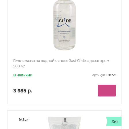
(1)
(422)
ДЛЯ ЗАЧАТИЯ
ОРАЛЬНЫЕ НА ВОДНОЙ ОСНОВЕ
(138)
(476)
ОРАЛЬНО-ВАГИНАЛЬНЫЕ
С АРОМАТОМ
(97)
(56)
С АРОМАТОМ КЛУБНИКИ
С АРОМАТОМ ВИШНИ
(24)
АНАЛЬНО-ВАГИНАЛЬНЫЕ НА ВОДНОЙ ОСНОВЕ
(23)
АНАЛЬНО-ВАГИНАЛЬНЫЕ НА СИЛИКОНОВОЙ ОСНОВЕ
(43)
НАБОРЫ
Гель-смазка на водной основе Just Glide с дозатором
500 мл
В наличии
128725
Артикул:
3 985 р.
50
мл
Хит