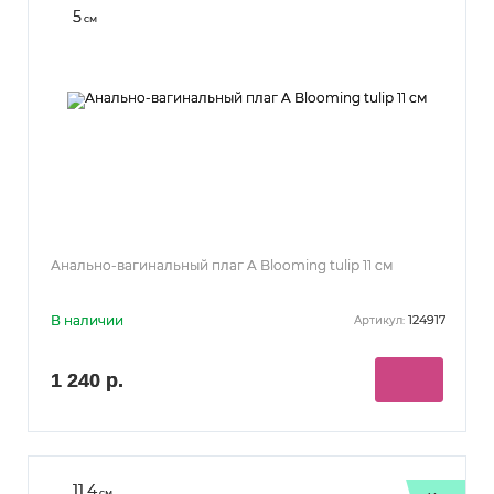
5
см
Анально-вагинальный плаг A Blooming tulip 11 см
В наличии
124917
Артикул:
1 240 р.
11.4
см