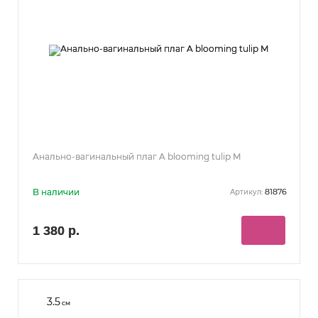
Анально-вагинальный плаг A blooming tulip М
В наличии
81876
Артикул:
1 380 р.
3.5
см