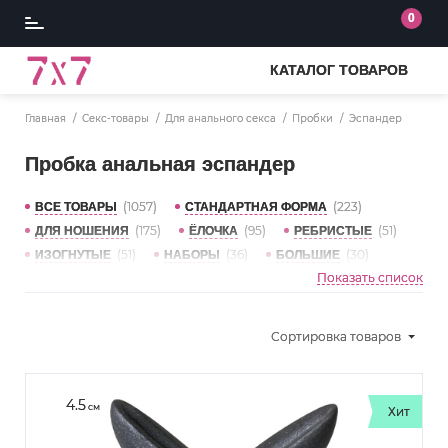
0
КАТАЛОГ ТОВАРОВ
Главная
Секс-товары
Для анального секса
Пробки
Эспандер
Пробка анальная эспандер
(1057)
(223)
ВСЕ ТОВАРЫ
СТАНДАРТНАЯ ФОРМА
(175)
(95)
(51)
ДЛЯ НОШЕНИЯ
ЁЛОЧКА
РЕБРИСТЫЕ
(51)
(36)
(30)
ИЗОГНУТЫЕ
НАБОРЫ
БОЛЬШИЕ
Показать список
(28)
(25)
С КОЛЬЦОМ НА ПАЛЬЧИК
С ШАРИКОМ ВНУТРИ
(22)
(18)
С КОЛЬЦОМ НА ЧЛЕН
ЭСПАНДЕР
(16)
(15)
МЕТАЛЛИЧЕСКИЕ
С ТОННЕЛЕМ
Сортировка
товаров
(14)
(12)
В ВИДЕ ШАРА
ПРОЗРАЧНЫЕ
4.5
см
Хит