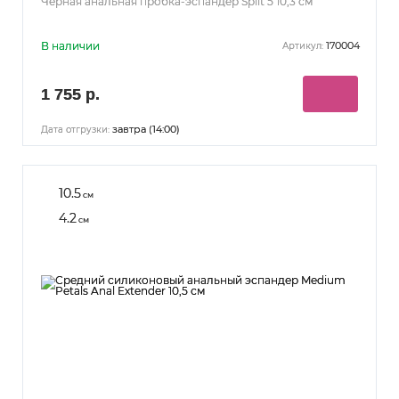
Черная анальная пробка-эспандер Split 5 10,3 см
В наличии
170004
Артикул:
1 755 р.
завтра (14:00)
Дата отгрузки:
10.5
см
4.2
см