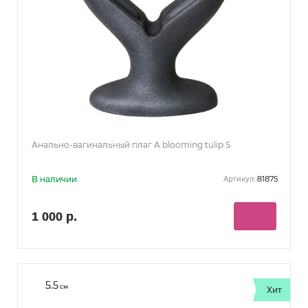
Анально-вагинальный плаг A blooming tulip S
В наличии
81875
Артикул:
1 000 р.
5.5
см
Хит