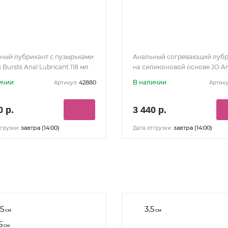
ный лубрикант с пузырьками
Анальный согревающий лубр
 Bursts Anal Lubricant 118 мл
на силиконовой основе JO An
Premium Warming 60 мл
ичии
В наличии
42880
Артикул:
Артику
0 р.
3 440 р.
завтра (14:00)
завтра (14:00)
грузки:
Дата отгрузки:
.5
3.5
см
см
5
см