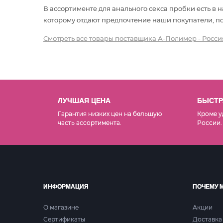
В ассортименте для анального секса пробки есть в
которому отдают предпочтение наши покупатели, под
Смотреть все товары поставщика А-Полимер - Росси
ЛУЧШАЯ ЦЕНА
БЫСТР
Гарантия низких цен на б
льшую
Кроме у
о
часть ассортимента.
России.
ИНФОРМАЦИЯ
ПОЧЕМУ 
О магазине
Акции
Сертификаты
Доставка