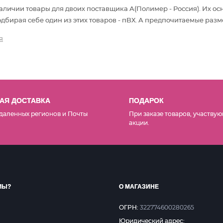
 наличии товары
для двоих
поставщика А(Полимер - Россия). Их о
бирая себе один из этих товаров - пВХ. А предпочитаемые разме
я
АЯ ДОСТАВКА
ПОДАРОК
даленных регионов и Почты
При заказе товаров, участвую
акции.
МЫ?
О МАГАЗИНЕ
ОГРН:
322774600280265
Юридический адрес: