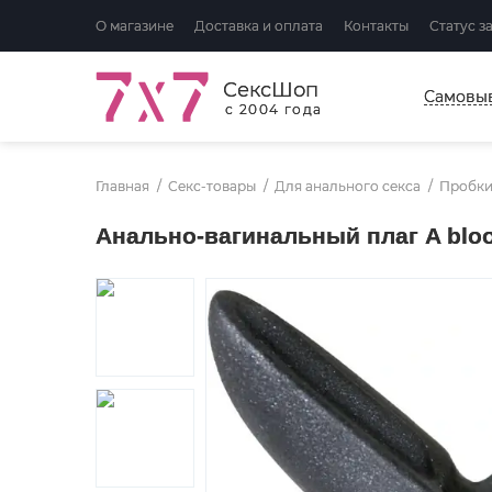
О магазине
Доставка и оплата
Контакты
Статус з
СексШоп
Самовы
с 2004 года
Главная
Секс-товары
Для анального секса
Пробк
Анально-вагинальный плаг A bloo