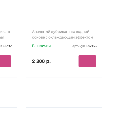
икант
Анальный лубрикант на водной
al
основе с охлаждающим эффектом
S8 Anal Cooling 125 мл
В наличии
51292
124936
л:
Артикул:
2 300 р.