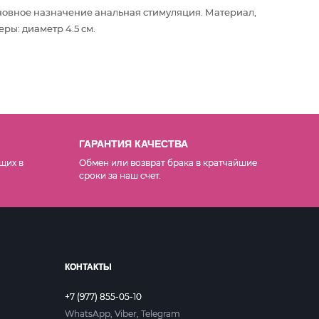
сновное назначение анальная стимуляция
. Материал,
ры: диаметр 4.5 см.
ГАРАНТИЯ КАЧЕСТВА
щих в
Обмен или возврат брака в кратчайшие
сроки за наш счет.
КОНТАКТЫ
+7 (977) 855-05-10
WhatsApp, Viber, Telegram