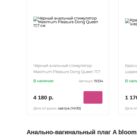
Чёрный анальный стимулятор
Красн
Maximum Pleasure Dong Queen 17,7
шарик
см
В наличии
В нал
19334
Артикул:
4 180 р.
1 17
завтра (14:00)
Дата отгрузки:
Дата от
Анально-вагинальный плаг A bloomi