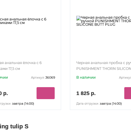
ая анальная ёлочка с 6
Черная анальная пробка с р
ами 17,5 см
PUNISHMENT THORN SILICO
BUTT PLUG
ичии
В наличии
36069
Артикул:
Артикул
0 р.
1 825 р.
завтра (14:00)
завтра (14:00)
грузки:
Дата отгрузки:
ng tulip S