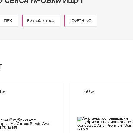
О СЕКСА ПРОБКИ
ИЩУТ
ПВХ
Без вибратора
LOVETHING
Т
8
60
мл
мл