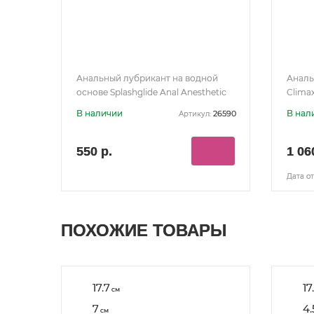
Анальный лубрикант на водной
Аналь
основе Splashglide Anal Anesthetic
Climax
50 мл
В наличии
В нал
26590
Артикул:
550 р.
1 06
Дата от
ПОХОЖИЕ ТОВАРЫ
17.7
17
см
7
4.
см