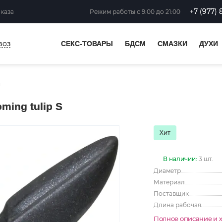
+7 (977) 
аказа
Режим работы
с 9:00 до 21:00
воз
СЕКС-ТОВАРЫ
БДСМ
СМАЗКИ
ДУХИ
и
ming tulip S
Хит
В наличии:
3 шт.
Диаметр
Материал
Поставщик
Длина рабочая
Полное описание и 