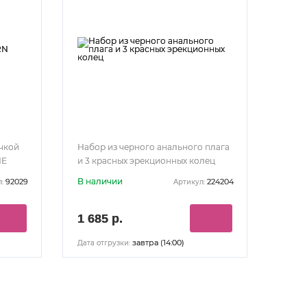
учкой
Набор из черного анального плага
NE
и 3 красных эрекционных колец
В наличии
92029
224204
:
Артикул:
1 685 р.
завтра (14:00)
Дата отгрузки: