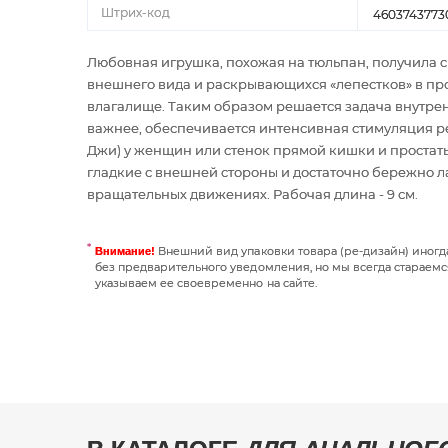
Штрих-код
4603743773
Любовная игрушка, похожая на тюльпан, получила с
внешнего вида и раскрывающихся «лепестков» в про
влагалище. Таким образом решается задача внутре
важнее, обеспечивается интенсивная стимуляция р
Джи) у женщин или стенок прямой кишки и простаты
гладкие с внешней стороны и достаточно бережно 
вращательных движениях. Рабочая длина - 9 см.
Внешний вид упаковки товара (ре-дизайн) иног
Внимание!
без предварительного уведомления, но мы всегда стараемс
указываем ее своевременно на сайте.