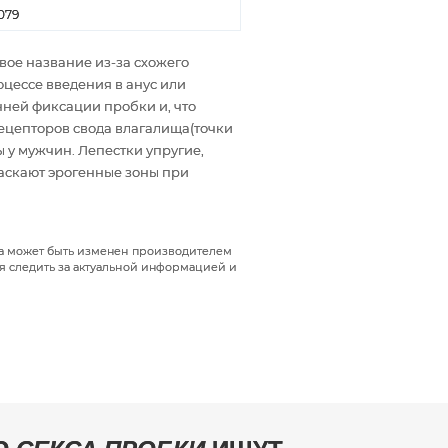
079
вое название из-за схожего
цессе введения в анус или
нней фиксации пробки и, что
ецепторов свода влагалища(точки
 у мужчин. Лепестки упругие,
ласкают эрогенные зоны при
да может быть изменен производителем
я следить за актуальной информацией и