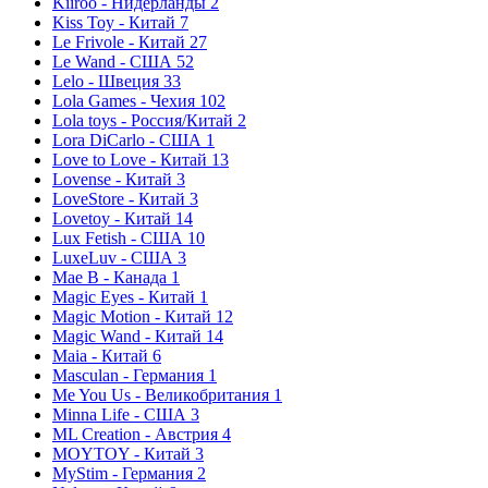
Kiiroo - Нидерланды
2
Kiss Toy - Китай
7
Le Frivole - Китай
27
Le Wand - США
52
Lelo - Швеция
33
Lola Games - Чехия
102
Lola toys - Россия/Китай
2
Lora DiCarlo - США
1
Love to Love - Китай
13
Lovense - Китай
3
LoveStore - Китай
3
Lovetoy - Китай
14
Lux Fetish - США
10
LuxeLuv - США
3
Mae B - Канада
1
Magic Eyes - Китай
1
Magic Motion - Китай
12
Magic Wand - Китай
14
Maia - Китай
6
Masculan - Германия
1
Me You Us - Великобритания
1
Minna Life - США
3
ML Creation - Австрия
4
MOYTOY - Китай
3
MyStim - Германия
2