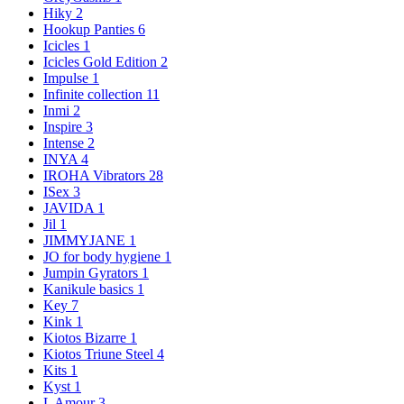
Hiky
2
Hookup Panties
6
Icicles
1
Icicles Gold Edition
2
Impulse
1
Infinite collection
11
Inmi
2
Inspire
3
Intense
2
INYA
4
IROHA Vibrators
28
ISex
3
JAVIDA
1
Jil
1
JIMMYJANE
1
JO for body hygiene
1
Jumpin Gyrators
1
Kanikule basics
1
Key
7
Kink
1
Kiotos Bizarre
1
Kiotos Triune Steel
4
Kits
1
Kyst
1
L Amour
3