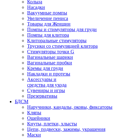
Кольца
Насадки
Вакуумные помпы
Увеличение пениса
Товары для Женщин
Помпы и стимуляторы для груди
Помпы для клитора
Клиторальные стимуляторы
Трусики со стимуляцией клитора
Стимуляторы точки G
Вагинальные шарики
Вагинальные пробки
Кремы для груди
Накладки и протезы
Аксессуары и
средства для ухода
Сувениры и игры
Презервативы
БДСМ
Наручники, кандалы, оковы, фиксаторы
Кляпы
Ошейники
Кнуты, плетки, хлысты
Цепи, подвески, зажимы, украшения
Маски