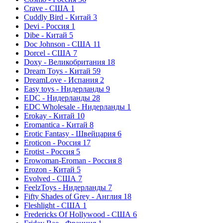
Crave - США
1
Cuddly Bird - Китай
3
Devi - Россия
1
Dibe - Китай
5
Doc Johnson - США
11
Dorcel - США
7
Doxy - Великобритания
18
Dream Toys - Китай
59
DreamLove - Испания
2
Easy toys - Нидерланды
9
EDC - Нидерланды
28
EDC Wholesale - Нидерланды
1
Erokay - Китай
10
Eromantica - Китай
8
Erotic Fantasy - Швейцария
6
Eroticon - Россия
17
Erotist - Россия
5
Erowoman-Eroman - Россия
8
Erozon - Китай
5
Evolved - США
7
FeelzToys - Нидерланды
7
Fifty Shades of Grey - Англия
18
Fleshlight - США
1
Fredericks Of Hollywood - США
6