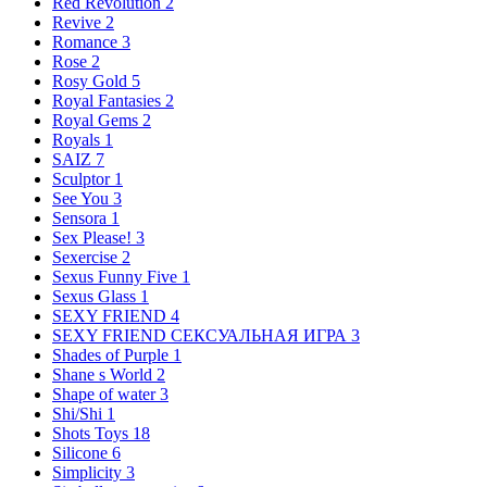
Red Revolution
2
Revive
2
Romance
3
Rose
2
Rosy Gold
5
Royal Fantasies
2
Royal Gems
2
Royals
1
SAIZ
7
Sculptor
1
See You
3
Sensora
1
Sex Please!
3
Sexercise
2
Sexus Funny Five
1
Sexus Glass
1
SEXY FRIEND
4
SEXY FRIEND СЕКСУАЛЬНАЯ ИГРА
3
Shades of Purple
1
Shane s World
2
Shape of water
3
Shi/Shi
1
Shots Toys
18
Silicone
6
Simplicity
3