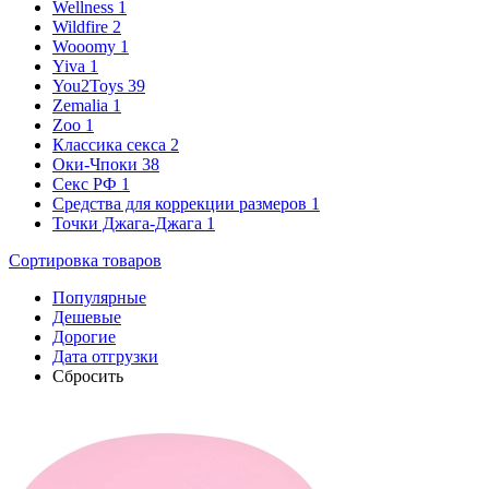
Wellness
1
Wildfire
2
Wooomy
1
Yiva
1
You2Toys
39
Zemalia
1
Zoo
1
Классика секса
2
Оки-Чпоки
38
Секс РФ
1
Средства для коррекции размеров
1
Точки Джага-Джага
1
Сортировка
товаров
Популярные
Дешевые
Дорогие
Дата отгрузки
Сбросить