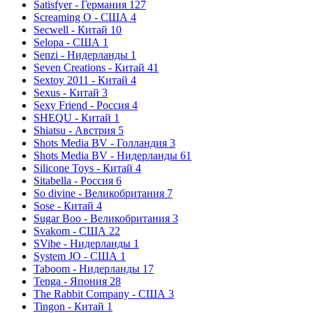
Satisfyer - Германия
127
Screaming O - США
4
Secwell - Китай
10
Selopa - США
1
Senzi - Нидерланды
1
Seven Creations - Китай
41
Sextoy 2011 - Китай
4
Sexus - Китай
3
Sexy Friend - Россия
4
SHEQU - Китай
1
Shiatsu - Австрия
5
Shots Media BV - Голландия
3
Shots Media BV - Нидерланды
61
Silicone Toys - Китай
4
Sitabella - Россия
6
So divine - Великобритания
7
Sose - Китай
4
Sugar Boo - Великобритания
3
Svakom - США
22
SVibe - Нидерланды
1
System JO - США
1
Taboom - Нидерланды
17
Tenga - Япония
28
The Rabbit Company - США
3
Tingon - Китай
1