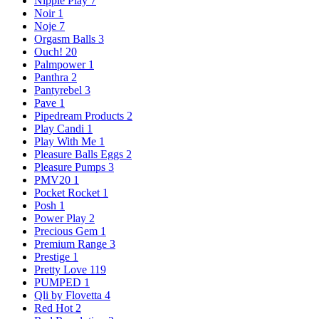
Nipple Play
7
Noir
1
Noje
7
Orgasm Balls
3
Ouch!
20
Palmpower
1
Panthra
2
Pantyrebel
3
Pave
1
Pipedream Products
2
Play Candi
1
Play With Me
1
Pleasure Balls Eggs
2
Pleasure Pumps
3
PMV20
1
Pocket Rocket
1
Posh
1
Power Play
2
Precious Gem
1
Premium Range
3
Prestige
1
Pretty Love
119
PUMPED
1
Qli by Flovetta
4
Red Hot
2