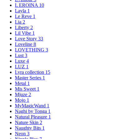
L EROINA
10
Layla
1
Le Reve
1
Lia
2
Liberty
2
Lil Vibe
1
Love Story
33
Loveline
8
LOVETHING
3
Lust
3
Luxe
4
LUZ
1
Lyra collection
15
Master Series
1
Metal
1
Mis Sweet
1
Mjuze
2
Mojo
1
MyMagicWand
1
Naghi by Tonga
1
Natural Pleasure
1
Nature Skin
2
Naughty Bits
1
Neon
3