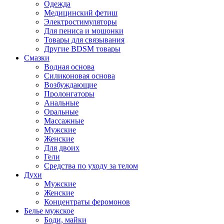
Одежда
Медицинский фетиш
Электростимуляторы
Для пениса и мошонки
Товары для связывания
Другие BDSM товары
Смазки
Водная основа
Силиконовая основа
Возбуждающие
Пролонгаторы
Анальные
Оральные
Массажные
Мужские
Женские
Для двоих
Гели
Средства по уходу за телом
Духи
Мужские
Женские
Концентраты феромонов
Белье мужское
Боди, майки