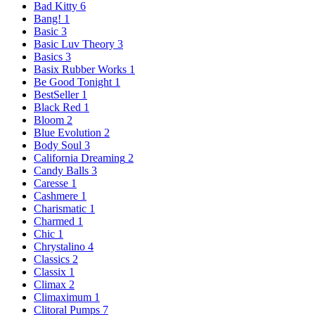
Bad Kitty
6
Bang!
1
Basic
3
Basic Luv Theory
3
Basics
3
Basix Rubber Works
1
Be Good Tonight
1
BestSeller
1
Black Red
1
Bloom
2
Blue Evolution
2
Body Soul
3
California Dreaming
2
Candy Balls
3
Caresse
1
Cashmere
1
Charismatic
1
Charmed
1
Chic
1
Chrystalino
4
Classics
2
Classix
1
Climax
2
Climaximum
1
Clitoral Pumps
7