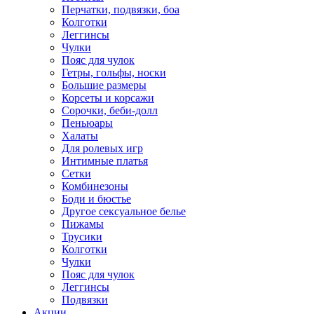
Перчатки, подвязки, боа
Колготки
Леггинсы
Чулки
Пояс для чулок
Гетры, гольфы, носки
Большие размеры
Корсеты и корсажи
Сорочки, беби-долл
Пеньюары
Халаты
Для ролевых игр
Интимные платья
Сетки
Комбинезоны
Боди и бюстье
Другое сексуальное белье
Пижамы
Трусики
Колготки
Чулки
Пояс для чулок
Леггинсы
Подвязки
Акции