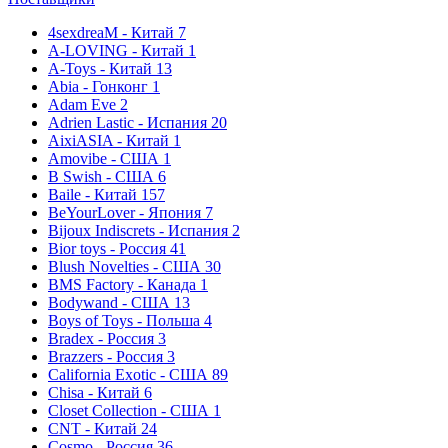
4sexdreaM - Китай
7
A-LOVING - Китай
1
A-Toys - Китай
13
Abia - Гонконг
1
Adam Eve
2
Adrien Lastic - Испания
20
AixiASIA - Китай
1
Amovibe - США
1
B Swish - США
6
Baile - Китай
157
BeYourLover - Япония
7
Bijoux Indiscrets - Испания
2
Bior toys - Россия
41
Blush Novelties - США
30
BMS Factory - Канада
1
Bodywand - США
13
Boys of Toys - Польша
4
Bradex - Россия
3
Brazzers - Россия
3
California Exotic - США
89
Chisa - Китай
6
Closet Collection - США
1
CNT - Китай
24
Cosmo - Россия
36