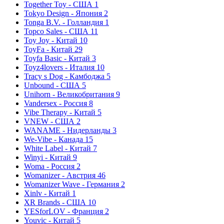
Together Toy - США
1
Tokyo Design - Япония
2
Tonga B.V. - Голландия
1
Topco Sales - США
11
Toy Joy - Китай
10
ToyFa - Китай
29
Toyfa Basic - Китай
3
Toyz4lovers - Италия
10
Tracy s Dog - Камбоджа
5
Unbound - США
5
Unihorn - Великобритания
9
Vandersex - Россия
8
Vibe Therapy - Китай
5
VNEW - США
2
WANAME - Нидерланды
3
We-Vibe - Канада
15
White Label - Китай
7
Winyi - Китай
9
Woma - Россия
2
Womanizer - Австрия
46
Womanizer Wave - Германия
2
Xinlv - Китай
1
XR Brands - США
10
YESforLOV - Франция
2
Youvic - Китай
5