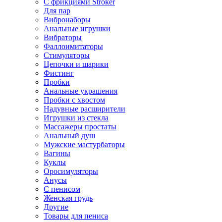
С фрикциями Stroker
Для пар
Вибронаборы
Анальные игрушки
Вибраторы
Фаллоимитаторы
Стимуляторы
Цепочки и шарики
Фистинг
Пробки
Анальные украшения
Пробки с хвостом
Надувные расширители
Игрушки из стекла
Массажеры простаты
Анальный душ
Мужские мастурбаторы
Вагины
Куклы
Оросимуляторы
Анусы
С пенисом
Женская грудь
Другие
Товары для пениса