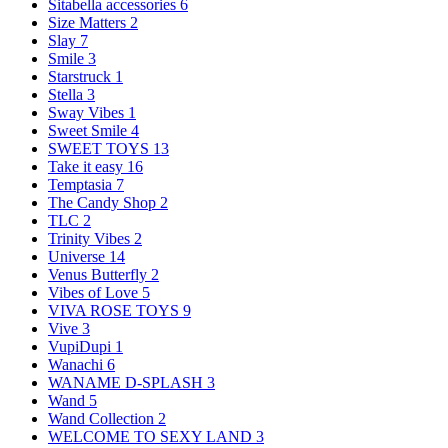
Sitabella accessories
6
Size Matters
2
Slay
7
Smile
3
Starstruck
1
Stella
3
Sway Vibes
1
Sweet Smile
4
SWEET TOYS
13
Take it easy
16
Temptasia
7
The Candy Shop
2
TLC
2
Trinity Vibes
2
Universe
14
Venus Butterfly
2
Vibes of Love
5
VIVA ROSE TOYS
9
Vive
3
VupiDupi
1
Wanachi
6
WANAME D-SPLASH
3
Wand
5
Wand Collection
2
WELCOME TO SEXY LAND
3