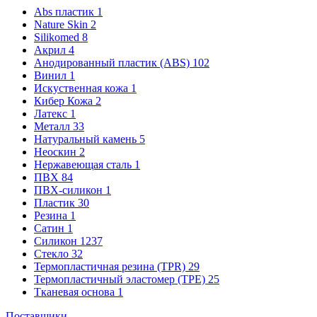
Abs пластик
1
Nature Skin
2
Silikomed
8
Акрил
4
Анодированный пластик (ABS)
102
Винил
1
Искуственная кожа
1
Кибер Кожа
2
Латекс
1
Металл
33
Натуральный камень
5
Неоскин
2
Нержавеющая сталь
1
ПВХ
84
ПВХ-силикон
1
Пластик
30
Резина
1
Сатин
1
Силикон
1237
Стекло
32
Термопластичная резина (TPR)
29
Термопластичный эластомер (TPE)
25
Тканевая основа
1
Поставщики