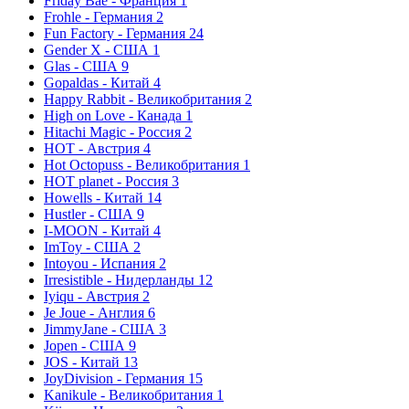
Friday Bae - Франция
1
Frohle - Германия
2
Fun Factory - Германия
24
Gender X - США
1
Glas - США
9
Gopaldas - Китай
4
Happy Rabbit - Великобритания
2
High on Love - Канада
1
Hitachi Magic - Россия
2
HOT - Австрия
4
Hot Octopuss - Великобритания
1
HOT planet - Россия
3
Howells - Китай
14
Hustler - США
9
I-MOON - Китай
4
ImToy - США
2
Intoyou - Испания
2
Irresistible - Нидерланды
12
Iyiqu - Австрия
2
Je Joue - Англия
6
JimmyJane - США
3
Jopen - США
9
JOS - Китай
13
JoyDivision - Германия
15
Kanikule - Великобритания
1