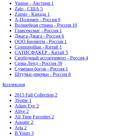
Yuanse - Австрия
1
Zalo - США
5
Zumio - Канада
1
А-Полимер - Россия
9
Волшебная страна - Россия
10
Главсексмаг - Россия
1
Джага-Джага - Россия
6
ООО Биоритм - Россия
1
Сosmopolitan - Китай
1
САТИСФАКЕР - Китай
5
Свободный ассортимент - Россия
4
Сима-Ленд - Россия
39
Сумерки богов - Россия
1
Штучки-дрючки - Россия
8
Коллекция
2015 Fall Collection
2
3Some
1
Adam Eve
2
Alive
2
All Time Favorites
2
Aquatic
2
Aria
2
B Yours
3