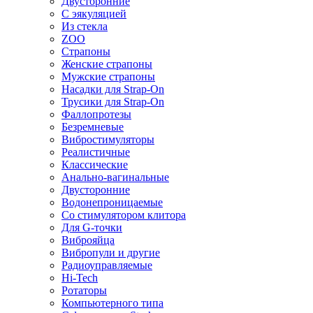
Двусторонние
С эякуляцией
Из стекла
ZOO
Страпоны
Женские страпоны
Мужские страпоны
Насадки для Strap-On
Трусики для Strap-On
Фаллопротезы
Безремневые
Вибростимуляторы
Реалистичные
Классические
Анально-вагинальные
Двусторонние
Водонепроницаемые
Со стимулятором клитора
Для G-точки
Виброяйца
Вибропули и другие
Радиоуправляемые
Hi-Tech
Ротаторы
Компьютерного типа