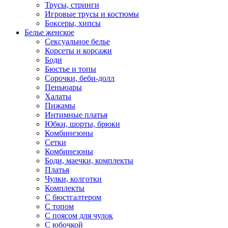
Трусы, стринги
Игровые трусы и костюмы
Боксеры, хипсы
Белье женское
Сексуальное белье
Корсеты и корсажи
Боди
Бюстье и топы
Сорочки, беби-долл
Пеньюары
Халаты
Пижамы
Интимные платья
Юбки, шорты, брюки
Комбинезоны
Сетки
Комбинезоны
Боди, маечки, комплекты
Платья
Чулки, колготки
Комплекты
С бюстгалтером
С топом
С поясом для чулок
С юбочкой