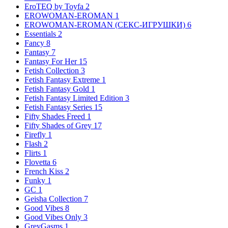
EroTEQ by Toyfa
2
EROWOMAN-EROMAN
1
EROWOMAN-EROMAN (СЕКС-ИГРУШКИ)
6
Essentials
2
Fancy
8
Fantasy
7
Fantasy For Her
15
Fetish Collection
3
Fetish Fantasy Extreme
1
Fetish Fantasy Gold
1
Fetish Fantasy Limited Edition
3
Fetish Fantasy Series
15
Fifty Shades Freed
1
Fifty Shades of Grey
17
Firefly
1
Flash
2
Flirts
1
Flovetta
6
French Kiss
2
Funky
1
GC
1
Geisha Collection
7
Good Vibes
8
Good Vibes Only
3
GreyGasms
1