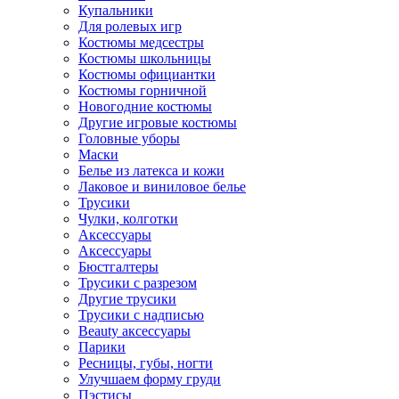
Купальники
Для ролевых игр
Костюмы медсестры
Костюмы школьницы
Костюмы официантки
Костюмы горничной
Новогодние костюмы
Другие игровые костюмы
Головные уборы
Маски
Белье из латекса и кожи
Лаковое и виниловое белье
Трусики
Чулки, колготки
Аксессуары
Аксессуары
Бюстгалтеры
Трусики с разрезом
Другие трусики
Трусики с надписью
Beauty аксессуары
Парики
Ресницы, губы, ногти
Улучшаем форму груди
Пэстисы