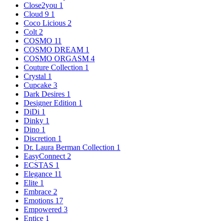
Close2you
1
Cloud 9
1
Coco Licious
2
Colt
2
COSMO
11
COSMO DREAM
1
COSMO ORGASM
4
Couture Collection
1
Crystal
1
Cupcake
3
Dark Desires
1
Designer Edition
1
DiDi
1
Dinky
1
Dino
1
Discretion
1
Dr. Laura Berman Collection
1
EasyConnect
2
ECSTAS
1
Elegance
11
Elite
1
Embrace
2
Emotions
17
Empowered
3
Entice
1