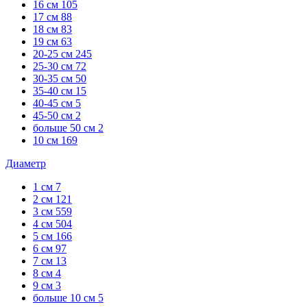
16 см
105
17 см
88
18 см
83
19 см
63
20-25 см
245
25-30 см
72
30-35 см
50
35-40 см
15
40-45 см
5
45-50 см
2
больше 50 см
2
10 см
169
Диаметр
1 см
7
2 см
121
3 см
559
4 см
504
5 см
166
6 см
97
7 см
13
8 см
4
9 см
3
больше 10 см
5