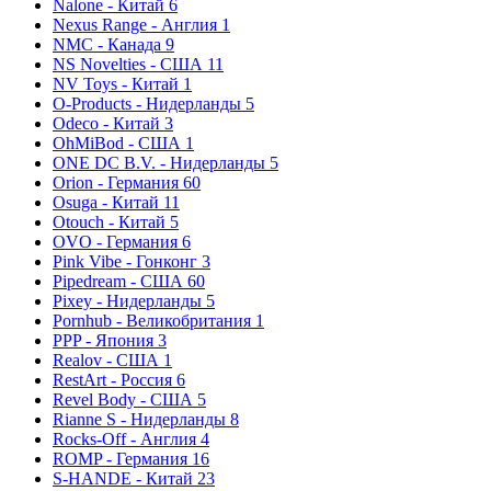
Nalone - Китай
6
Nexus Range - Англия
1
NMC - Канада
9
NS Novelties - США
11
NV Toys - Китай
1
O-Products - Нидерланды
5
Odeco - Китай
3
OhMiBod - США
1
ONE DC B.V. - Нидерланды
5
Orion - Германия
60
Osuga - Китай
11
Otouch - Китай
5
OVO - Германия
6
Pink Vibe - Гонконг
3
Pipedream - США
60
Pixey - Нидерланды
5
Pornhub - Великобритания
1
PPP - Япония
3
Realov - США
1
RestArt - Россия
6
Revel Body - США
5
Rianne S - Нидерланды
8
Rocks-Off - Англия
4
ROMP - Германия
16
S-HANDE - Китай
23