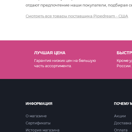
отдают предпочтение наши покупатели, подбирая се
Смотреть все товары поставщика Pipedream - США
ЛУЧШАЯ ЦЕНА
БЫСТР
Гарантия низких цен на б
льшую
Кроме у
о
часть ассортимента.
России.
ИНФОРМАЦИЯ
ПОЧЕМУ 
О магазине
Акции
Сертификаты
Доставка
История магазина
Оплата