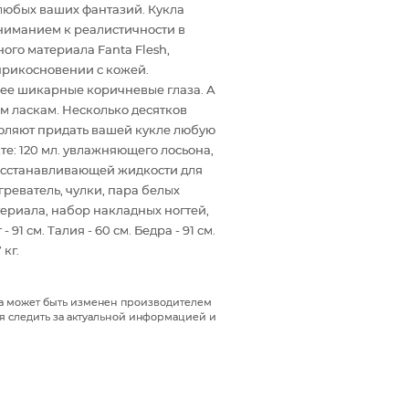
любых ваших фантазий. Кукла
 вниманием к реалистичности в
ого материала Fanta Flesh,
рикосновении с кожей.
 ее шикарные коричневые глаза. А
 ласкам. Несколько десятков
зволяют придать вашей кукле любую
кте: 120 мл. увлажняющего лосьона,
 восстанавливающей жидкости для
греватель, чулки, пара белых
атериала, набор накладных ногтей,
1 см. Талия - 60 см. Бедра - 91 см.
 кг.
да может быть изменен производителем
я следить за актуальной информацией и