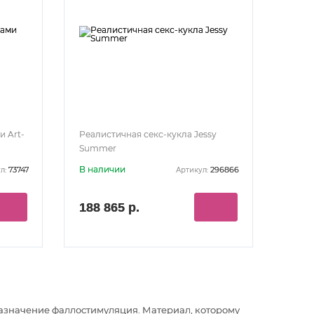
и Art-
Реалистичная секс-кукла Jessy
Summer
В наличии
73747
296866
л:
Артикул:
188 865 р.
назначение фаллостимуляция
. Материал, которому