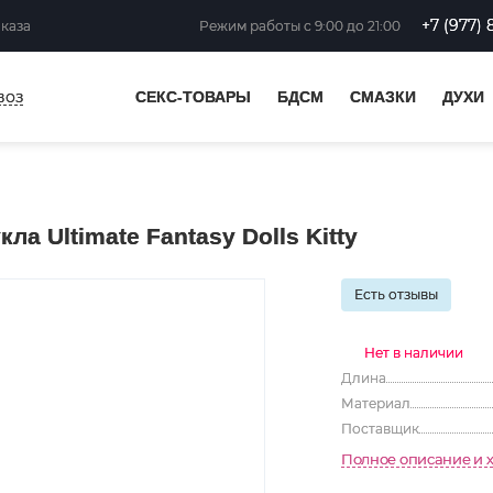
+7 (977) 
аказа
Режим работы
с 9:00 до 21:00
воз
СЕКС-ТОВАРЫ
БДСМ
СМАЗКИ
ДУХИ
а Ultimate Fantasy Dolls Kitty
Есть отзывы
Нет в наличии
Длина
Материал
Поставщик
Полное описание и 