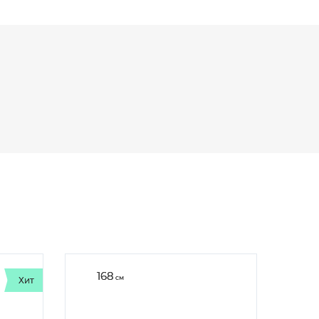
168
см
Хит