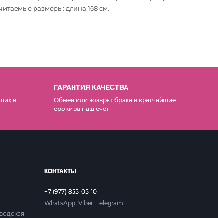
читаемые размеры: длина 168 см.
ГАРАНТИЯ КАЧЕСТВА
щих в
Обмен или возврат брака в кратчайшие
сроки за наш счет.
КОНТАКТЫ
+7 (977) 855-05-10
WhatsApp, Viber, Telegram
аводская