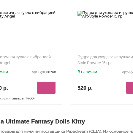
стичная кукла с вибрацией
Пудра для ухода за игрушкам
 Angel
Style Powder 15 гр
ичии
В наличии
56708
Артикул:
Артику
0 р.
520 р.
завтра (14:00)
грузки:
Ultimate Fantasy Dolls Kitty
и товары
для мужчин
поставщика Pipedream (США). Их основное 