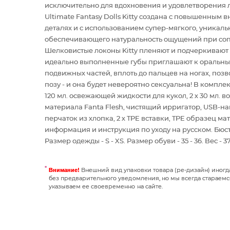
исключительно для вдохновения и удовлетворения 
Ultimate Fantasy Dolls Kitty создана с повышенным
деталях и с использованием супер-мягкого, уникальн
обеспечивающего натуральность ощущений при соп
Шелковистые локоны Kitty пленяют и подчеркивают
идеально выполненные губы приглашают к оральным
подвижных частей, вплоть до пальцев на ногах, по
позу - и она будет невероятно сексуальна! В компле
120 мл. освежающей жидкости для кукол, 2 х 30 мл.
материала Fanta Flesh, чистящий ирригатор, USB-на
перчаток из хлопка, 2 х TPE вставки, TPE образец м
информация и инструкция по уходу на русском. Бюст - 9
Размер одежды - S - XS. Размер обуви - 35 - 36. Вес - 37
Внешний вид упаковки товара (ре-дизайн) иног
Внимание!
без предварительного уведомления, но мы всегда стараемс
указываем ее своевременно на сайте.