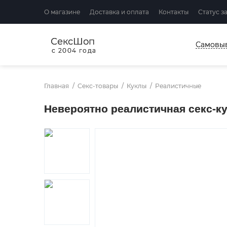
О магазине
Доставка и оплата
Контакты
Статус з
СексШоп
Самовы
с 2004 года
Главная
Секс-товары
Куклы
Реалистичные
Невероятно реалистичная секс-кукл