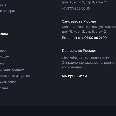
дом 16, корп 2, стр 8, этаж 2
ость
+7 (977) 855-05-10
и возврат
Самовывоз в Москве:
Метро Автозаводская, ул. Автоз
дом 16, корп 2, стр 8, этаж 2
ЕЛЯМ
Ежедневно, с 09:00 до 21:00
Доставка по России:
каза
абинет
PickPoint, СДЭК, Почта Росии
Отправление ежедневно, кроме
елья
воскресенья
женским бельем
ость секс игрушек
Мы принимаем:
мить заказ
ответ