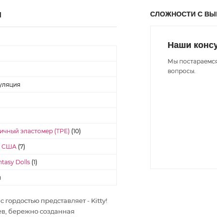
СЛОЖНОСТИ С В
Ы
Наши конс
Мы постараемся
вопросы.
уляция
ичный эластомер (TPE)
(10)
- США
(7)
tasy Dolls
(1)
н
 гордостью представляет - Kitty!
ев, бережно созданная