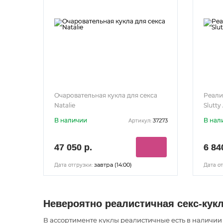
Очаровательная кукла для секса
Реали
Natalie
Slutty
В наличии
В нал
37273
Артикул:
47 050 р.
6 84
завтра (14:00)
Дата отгрузки:
Дата от
Невероятно реалистичная секс-кукла 
В ассортименте куклы реалистичные есть в наличи