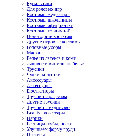
Купальники
Для ролевых игр
Костюмы медсестры
Костюмы школьницы
Костюмы официантки
Костюмы горничной
Новогодние костюмы
Другие игровые костюмы
Головные уборы
Маски
Белье из латекса и кожи
Лаковое и виниловое белье
Трусики
Чулки, колготки
Аксессуары
Аксессуары
Бюстгалтеры
Трусики с разрезом
Другие трусики
Трусики с надписью
Beauty аксессуары
Парики
Ресницы, губы, ногти
Улучшаем форму груди
Пэстисы