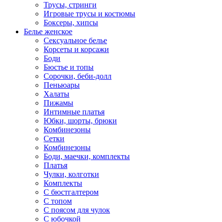
Трусы, стринги
Игровые трусы и костюмы
Боксеры, хипсы
Белье женское
Сексуальное белье
Корсеты и корсажи
Боди
Бюстье и топы
Сорочки, беби-долл
Пеньюары
Халаты
Пижамы
Интимные платья
Юбки, шорты, брюки
Комбинезоны
Сетки
Комбинезоны
Боди, маечки, комплекты
Платья
Чулки, колготки
Комплекты
С бюстгалтером
С топом
С поясом для чулок
С юбочкой