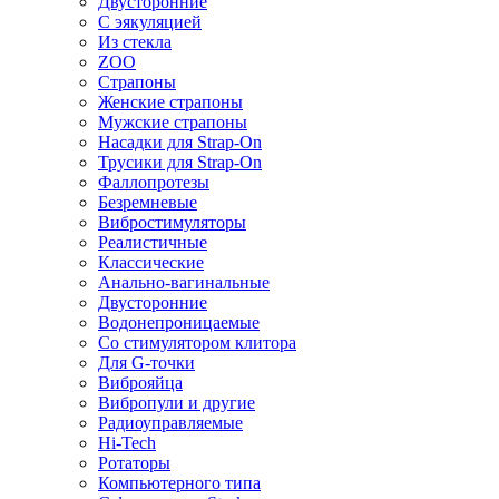
Двусторонние
С эякуляцией
Из стекла
ZOO
Страпоны
Женские страпоны
Мужские страпоны
Насадки для Strap-On
Трусики для Strap-On
Фаллопротезы
Безремневые
Вибростимуляторы
Реалистичные
Классические
Анально-вагинальные
Двусторонние
Водонепроницаемые
Со стимулятором клитора
Для G-точки
Виброяйца
Вибропули и другие
Радиоуправляемые
Hi-Tech
Ротаторы
Компьютерного типа