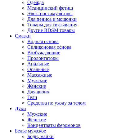
Одежда
Медицинский фетиш
Электростимуляторы
Для пениса и мошонки
Товары для связывания
Другие BDSM товары
Смазки
Водная основа
Силиконовая основа
Возбуждающие
Пролонгаторы
Анальные
Оральные
Массажные
Мужские
Женские
Для двоих
Гели
Средства по уходу за телом
Духи
Мужские
Женские
Концентраты феромонов
Белье мужское
Боди, майки