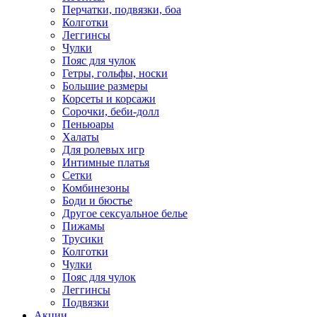
Перчатки, подвязки, боа
Колготки
Леггинсы
Чулки
Пояс для чулок
Гетры, гольфы, носки
Большие размеры
Корсеты и корсажи
Сорочки, беби-долл
Пеньюары
Халаты
Для ролевых игр
Интимные платья
Сетки
Комбинезоны
Боди и бюстье
Другое сексуальное белье
Пижамы
Трусики
Колготки
Чулки
Пояс для чулок
Леггинсы
Подвязки
Акции