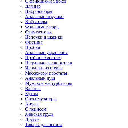
С фрикциями Stroker
Для пар
Вибронаборы
Анальные игрушки
Вибраторы
Фаллоимитаторы
Стимуляторы
Цепочки и шарики
Фистинг
Пробки
Анальные украшения
Пробки с хвостом
Надувные расширители
Игрушки из стекла
Массажеры простаты
Анальный душ
Мужские мастурбаторы
Вагины
Куклы
Оросимуляторы
Анусы
С пенисом
Женская грудь
Другие
Товары для пениса