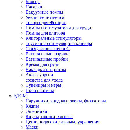
Кольца
Насадки
Вакуумные помпы
Увеличение пениса
Товары для Женщин
Помпы и стимуляторы для груди
Помпы для клитора
Клиторальные стимуляторы
Трусики со стимуляцией клитора
Стимуляторы точки G
Вагинальные шарики
Вагинальные пробки
Кремы для груди
Накладки и протезы
Аксессуары и
средства для ухода
Сувениры и игры
Презервативы
БДСМ
Наручники, кандалы, оковы, фиксаторы
Кляпы
Ошейники
Кнуты, плетки, хлысты
Цепи, подвески, зажимы, украшения
Маски