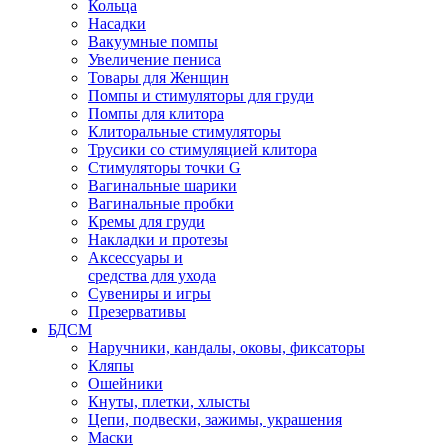
Кольца
Насадки
Вакуумные помпы
Увеличение пениса
Товары для Женщин
Помпы и стимуляторы для груди
Помпы для клитора
Клиторальные стимуляторы
Трусики со стимуляцией клитора
Стимуляторы точки G
Вагинальные шарики
Вагинальные пробки
Кремы для груди
Накладки и протезы
Аксессуары и
средства для ухода
Сувениры и игры
Презервативы
БДСМ
Наручники, кандалы, оковы, фиксаторы
Кляпы
Ошейники
Кнуты, плетки, хлысты
Цепи, подвески, зажимы, украшения
Маски