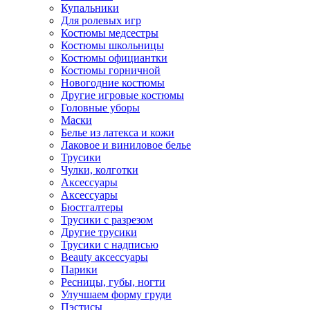
Купальники
Для ролевых игр
Костюмы медсестры
Костюмы школьницы
Костюмы официантки
Костюмы горничной
Новогодние костюмы
Другие игровые костюмы
Головные уборы
Маски
Белье из латекса и кожи
Лаковое и виниловое белье
Трусики
Чулки, колготки
Аксессуары
Аксессуары
Бюстгалтеры
Трусики с разрезом
Другие трусики
Трусики с надписью
Beauty аксессуары
Парики
Ресницы, губы, ногти
Улучшаем форму груди
Пэстисы