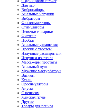
С фрикциями Stroker
Для пар
Вибронаборы
Анальные игрушки
Вибраторы
Фаллоимитаторы
Стимуляторы
Цепочки и шарики
Фистинг
Пробки
Анальные украшения
Пробки с хвостом
Надувные расширители
Игрушки из стекла
Массажеры простаты
Анальный душ
Мужские мастурбаторы
Вагины
Куклы
Оросимуляторы
Анусы
С пенисом
Женская грудь
Другие
Товары для пениса