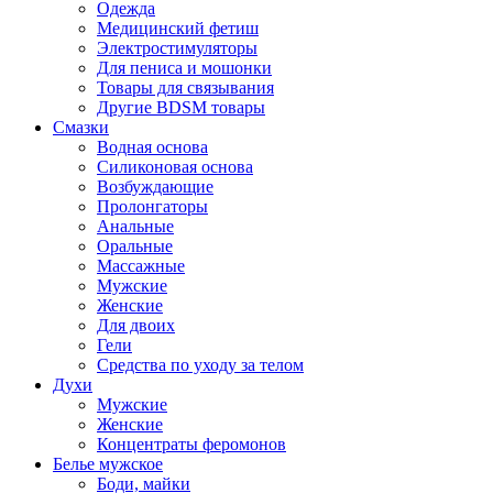
Одежда
Медицинский фетиш
Электростимуляторы
Для пениса и мошонки
Товары для связывания
Другие BDSM товары
Смазки
Водная основа
Силиконовая основа
Возбуждающие
Пролонгаторы
Анальные
Оральные
Массажные
Мужские
Женские
Для двоих
Гели
Средства по уходу за телом
Духи
Мужские
Женские
Концентраты феромонов
Белье мужское
Боди, майки