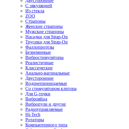
Двусторонние
С эякуляцией
Из стекла
ZOO
Страпоны
Женские страпоны
Мужские страпоны
Насадки для Strap-On
Трусики для Strap-On
Фаллопротезы
Безремневые
Вибростимуляторы
Реалистичные
Классические
Анально-вагинальные
Двусторонние
Водонепроницаемые
Со стимулятором клитора
Для G-точки
Виброяйца
Вибропули и другие
Радиоуправляемые
Hi-Tech
Ротаторы
Компьютерного типа