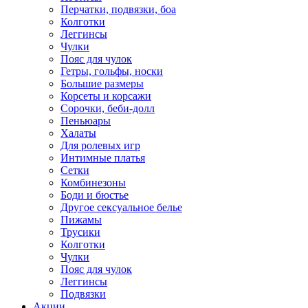
Перчатки, подвязки, боа
Колготки
Леггинсы
Чулки
Пояс для чулок
Гетры, гольфы, носки
Большие размеры
Корсеты и корсажи
Сорочки, беби-долл
Пеньюары
Халаты
Для ролевых игр
Интимные платья
Сетки
Комбинезоны
Боди и бюстье
Другое сексуальное белье
Пижамы
Трусики
Колготки
Чулки
Пояс для чулок
Леггинсы
Подвязки
Акции