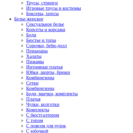
Трусы, стринги
Игровые трусы и костюмы
Боксеры, хипсы
Белье женское
Сексуальное белье
Корсеты и корсажи
Боди
Бюстье и топы
Сорочки, беби-долл
Пеньюары
Халаты
Пижамы
Интимные платья
Юбки, шорты, брюки
Комбинезоны
Сетки
Комбинезоны
Боди, маечки, комплекты
Платья
Чулки, колготки
Комплекты
С бюстгалтером
С топом
С поясом для чулок
С юбочкой