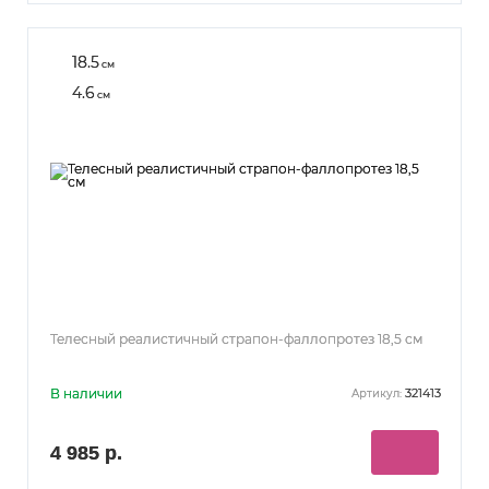
18.5
см
4.6
см
Телесный реалистичный страпон-фаллопротез 18,5 см
В наличии
321413
Артикул:
4 985 р.