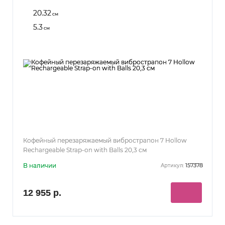
20.32
см
5.3
см
Кофейный перезаряжаемый вибрострапон 7 Hollow
Rechargeable Strap-on with Balls 20,3 см
В наличии
157378
Артикул:
12 955 р.