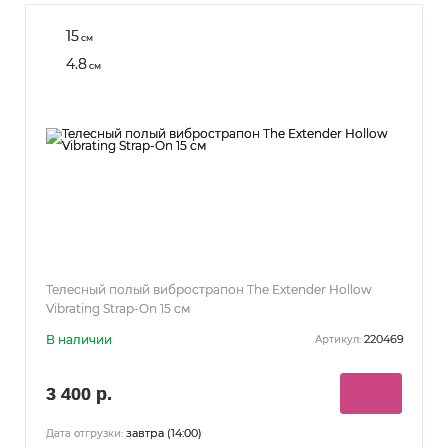
15
см
4.8
см
Телесный полый вибрострапон The Extender Hollow
Vibrating Strap-On 15 см
В наличии
220469
Артикул:
3 400 р.
завтра (14:00)
Дата отгрузки: