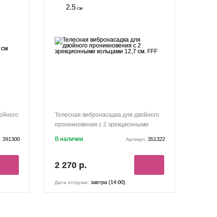
2.5
см
войного
Телесная вибронасадка для двойного
проникновения с 2 эрекционными
кольцами 12,7 см. FFF
В наличии
391300
351322
:
Артикул:
2 270 р.
завтра (14:00)
Дата отгрузки: