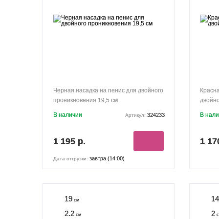
Черная насадка на пенис для двойного
Красна
проникновения 19,5 см
двойно
В наличии
В нал
324233
Артикул:
1 195 р.
1 17
завтра (14:00)
Дата отгрузки:
19
14
см
2.2
2
см
с