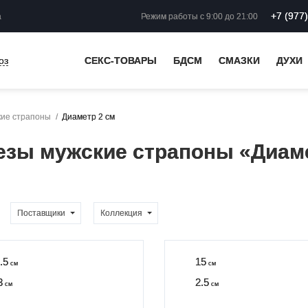
+7 (977
а
Режим работы
с 9:00 до 21:00
оз
СЕКС-ТОВАРЫ
БДСМ
СМАЗКИ
ДУХИ
ие страпоны
Диаметр 2 см
зы мужские страпоны «Диаме
Поставщики
Коллекция
.5
15
см
см
3
2.5
см
см