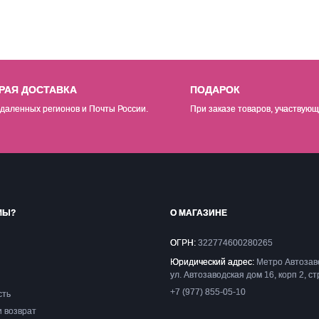
РАЯ ДОСТАВКА
ПОДАРОК
даленных регионов и Почты России.
При заказе товаров, участвующ
МЫ?
О МАГАЗИНЕ
ОГРН:
322774600280265
Юридический адрес:
Метро Автозав
ул. Автозаводская дом 16, корп 2, ст
+7 (977) 855-05-10
сть
и возврат