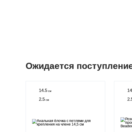
Ожидается поступлени
14.5
14
см
2.5
2.
см