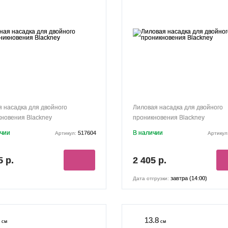
 насадка для двойного
Лиловая насадка для двойного
новения Blackney
проникновения Blackney
ичии
В наличии
517604
Артикул:
Артикул
5 р.
2 405 р.
завтра (14:00)
Дата отгрузки:
13.8
см
см