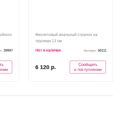
войного
Фиолетовый анальный страпон на
трусиках 13 см
Нет в наличии
39997
56111
л:
Артикул:
ть
Сообщить
6 120 р.
ении
о поступлении