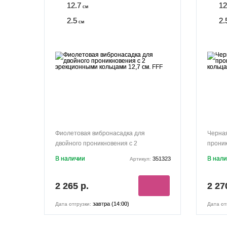
12.7
12
см
2.5
2.
см
Фиолетовая вибронасадка для
Черная
двойного проникновения с 2
проник
эрекционными кольцами 12,7 см. FFF
кольца
В наличии
В нал
351323
Артикул:
2 265 р.
2 27
завтра (14:00)
Дата отгрузки:
Дата от