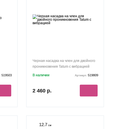
Черная насадка на член для двойного
проникновения Tatum с вибрацией
В наличии
519503
519809
:
Артикул:
2 460 р.
12.7
см