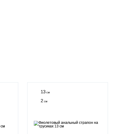
13
см
2
см