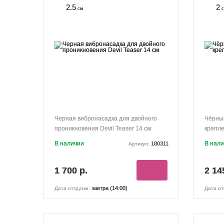
2.5
2
см
с
Черная вибронасадка для двойного
Чёрный
проникновения Devil Teaser 14 см
крепле
В наличии
В нал
180311
Артикул:
1 700 р.
2 14
завтра (14:00)
Дата отгрузки:
Дата от