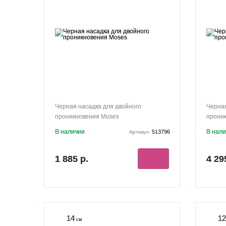
Черная насадка для двойного
Черная
проникновения Moses
проник
В наличии
В нал
513796
Артикул:
1 885 р.
4 29
14
12
см