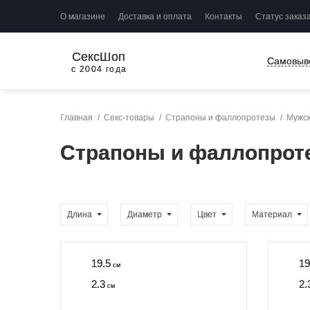
О магазине
Доставка и оплата
Контакты
Статус заказ
СексШоп
Самовыв
с 2004 года
Главная
Секс-товары
Страпоны и фаллопротезы
Мужск
Страпоны и фаллопроте
Длина
Диаметр
Цвет
Материал
19.5
19
см
2.3
2.
см