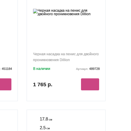
Черная насадка на пенис для двойного
проникновения Dillion
В наличии
451184
489728
:
Артикул:
1 765 р.
17.8
см
2.5
см