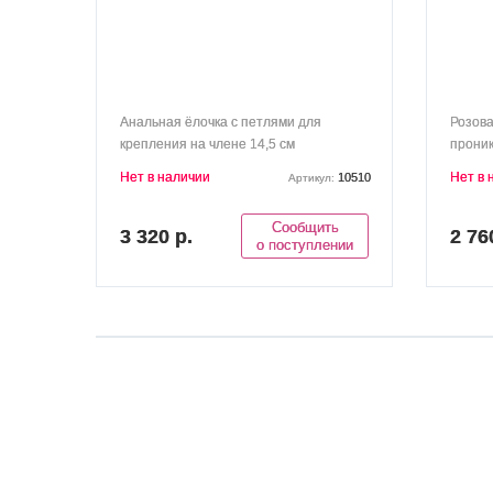
Анальная ёлочка с петлями для
Розова
крепления на члене 14,5 см
проник
Beaded
Нет в наличии
Нет в 
10510
Артикул:
Сообщить
3 320 р.
2 76
о поступлении