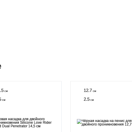
е
.5
12.7
см
см
5
2.5
см
см