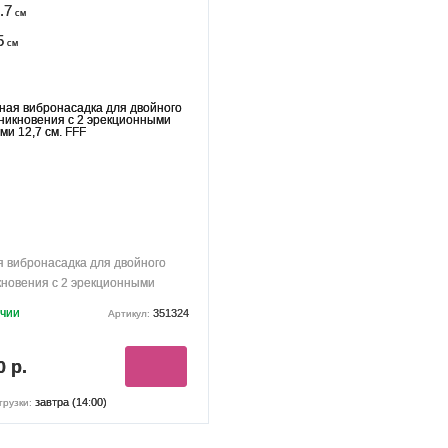
.7
см
5
см
 вибронасадка для двойного
новения с 2 эрекционными
ми 12,7 см. FFF
ичии
351324
Артикул:
0 р.
завтра (14:00)
грузки: