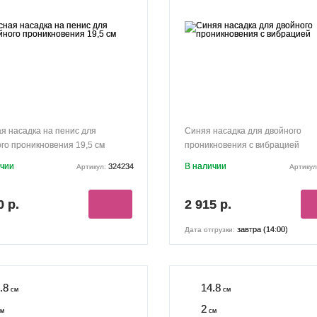
я насадка на пенис для
Синяя насадка для двойного
го проникновения 19,5 см
проникновения с вибрацией
ичии
В наличии
324234
Артикул:
Артикул
0 р.
2 915 р.
завтра (14:00)
Дата отгрузки:
.8
14.8
см
см
2
м
см