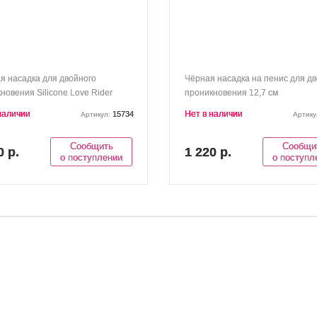
я насадка для двойного
Чёрная насадка на пенис для д
новения Silicone Love Rider
проникновения 12,7 см
 Dual Penetrator 14,5 см
наличии
Нет в наличии
15734
Артикул:
Артику
Сообщить
Сообщи
0 р.
1 220 р.
о поступлении
о поступл