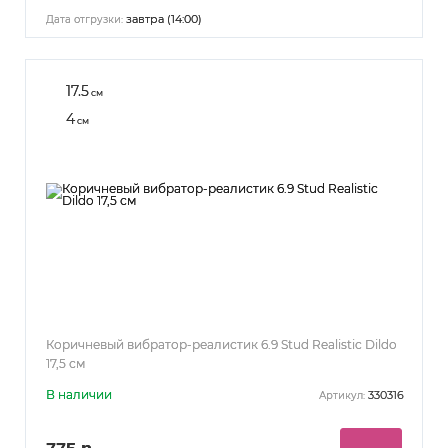
завтра (14:00)
Дата отгрузки:
17.5
см
4
см
Коричневый вибратор-реалистик 6.9 Stud Realistic Dildo
17,5 см
В наличии
330316
Артикул: