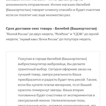
анонимность отправления. Интим магазин Белебей
(Башкортостан) говорит клиенту спасибо и будет счастлив
если он посетит нас еще множество раз.
Срок доставки секс товара - Белебей (Башкортостан)
:
до двух недель,
и
до одной
"Почтой России"
"PickPoint"
"СДЭК"
недели,
до полутора недель.
"первый класс Почта России"
Покупая в городе Белебей (Башкортостан)
вибростимулятор виброяйца, Вы делаете
грамотный выбор. Сегодня оформив заказ на
лучший товар, завтра реальность Ваша
преобразится и радость будет течь рекой. Также,
если Вы купите платье вечерние, то от Вашей
красоты померкнут звезды. Ваша вторая
половинка будет счастлива от экспериментов в
сексуальной жизни. Увлекательные позы,
сексуальные игры, ролевое доминирование, это