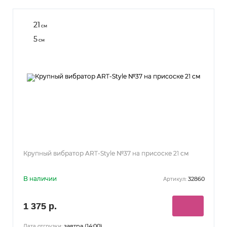
21
см
5
см
Крупный вибратор ART-Style №37 на присоске 21 см
В наличии
32860
Артикул:
1 375 р.
завтра (14:00)
Дата отгрузки: