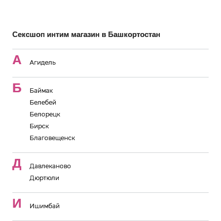
Сексшоп интим магазин в Башкортостан
А
Агидель
Б
Баймак
Белебей
Белорецк
Бирск
Благовещенск
Д
Давлеканово
Дюртюли
И
Ишимбай