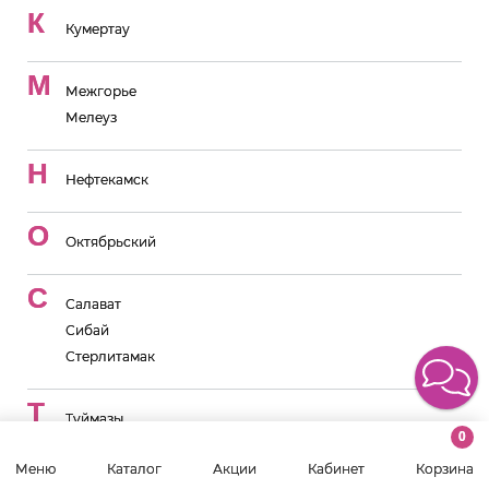
К
Кумертау
М
Межгорье
Мелеуз
Н
Нефтекамск
О
Октябрьский
С
Салават
Сибай
Стерлитамак
Т
Туймазы
0
У
Меню
Каталог
Акции
Кабинет
Корзина
Уфа