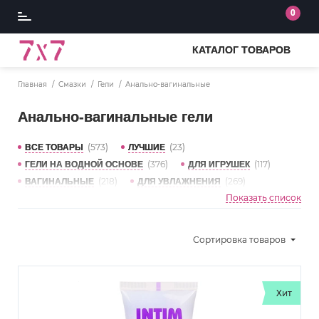
0
КАТАЛОГ ТОВАРОВ
Главная
Смазки
Гели
Анально-вагинальные
Анально-вагинальные гели
(573)
(23)
ВСЕ ТОВАРЫ
ЛУЧШИЕ
(376)
(117)
ГЕЛИ НА ВОДНОЙ ОСНОВЕ
ДЛЯ ИГРУШЕК
(218)
(269)
ВАГИНАЛЬНЫЕ
ДЛЯ УВЛАЖНЕНИЯ
Показать список
(52)
(110)
С ПАНТЕНОЛОМ
ДЛЯ ЧУВСТВИТЕЛЬНОЙ КОЖИ
(55)
(45)
ЗАЖИВЛЯЮЩИЕ
АНТИБАКТЕРИАЛЬНЫЕ
(42)
(9)
УСИЛИВАЮЩИЕ ОЩУЩЕНИЯ
ПРИ КЛИМАКСЕ
Сортировка
товаров
(9)
(5)
ОХЛАЖДАЮЩИЕ
ОБЕЗБОЛИВАЮЩИЕ
(121)
(34)
ОРАЛЬНЫЕ ГЕЛИ
ОРАЛЬНО-ВАГИНАЛЬНЫЕ
(128)
(34)
С АРОМАТОМ
С АРОМАТОМ КЛУБНИКИ
Хит
(19)
(26)
С АРОМАТОМ ВИШНИ
АНАЛЬНЫЕ ГЕЛИ
(14)
АНАЛЬНО-ВАГИНАЛЬНЫЕ