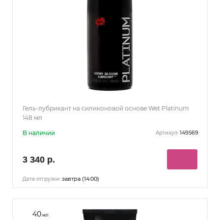
Гель-лубрикант на силиконовой основе Wet Platinum
148 мл
В наличии
149569
Артикул:
3 340 р.
завтра (14:00)
Дата отгрузки:
40
мл