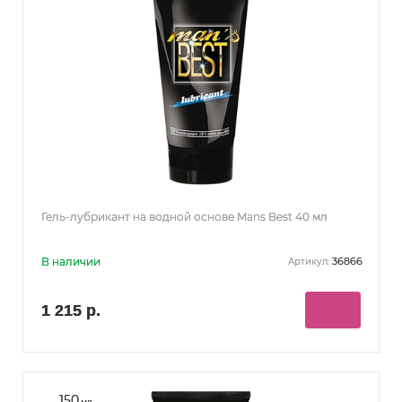
Гель-лубрикант на водной основе Mans Best 40 мл
В наличии
36866
Артикул:
1 215 р.
150
мл