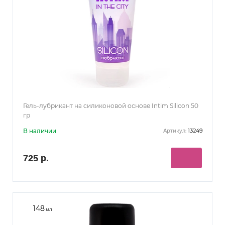
(22)
ГЕЛИ НА СИЛИКОНОВОЙ ОСНОВЕ
(4)
ВОДНО-СИЛИКОНОВАЯ ОСНОВА
(33)
(1)
ГЕЛИ ДЛЯ МАССАЖА
ДЛЯ МУЖЧИН
(1)
С ФЕРОМОНАМИ
Гель-лубрикант на силиконовой основе Intim Silicon 50
гр
В наличии
13249
Артикул:
725 р.
148
мл