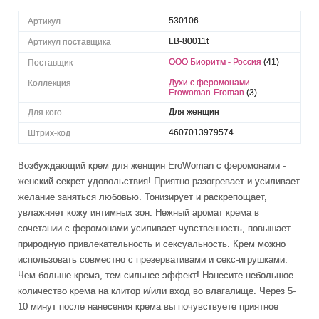
530106
Артикул
LB-80011t
Артикул поставщика
ООО Биоритм - Россия
(41)
Поставщик
Духи с феромонами
Коллекция
Erowoman-Eroman
(3)
Для женщин
Для кого
4607013979574
Штрих-код
Возбуждающий крем для женщин EroWoman с феромонами -
женский секрет удовольствия! Приятно разогревает и усиливает
желание заняться любовью. Тонизирует и раскрепощает,
увлажняет кожу интимных зон. Нежный аромат крема в
сочетании с феромонами усиливает чувственность, повышает
природную привлекательность и сексуальность. Крем можно
использовать совместно с презервативами и секс-игрушками.
Чем больше крема, тем сильнее эффект! Нанесите небольшое
количество крема на клитор и/или вход во влагалище. Через 5-
10 минут после нанесения крема вы почувствуете приятное