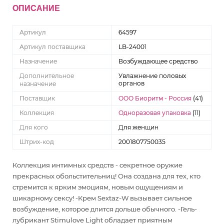
ОПИСАНИЕ
Артикул
64597
Артикул поставщика
LB-24001
Назначение
Возбуждающее средство
Дополнительное
Увлажнение половых
органов
назначение
Поставщик
ООО Биоритм - Россия
(41)
Коллекция
Одноразовая упаковка
(11)
Для кого
Для женщин
Штрих-код
2001807750035
Коллекция интимных средств - секретное оружие
прекрасных обольстительниц! Она создана для тех, кто
стремится к ярким эмоциям, новым ощущениям и
шикарному сексу! -Крем Sextaz-W вызывает сильное
возбуждение, которое длится дольше обычного. -Гель-
лубрикант Stimulove Light обладает приятным