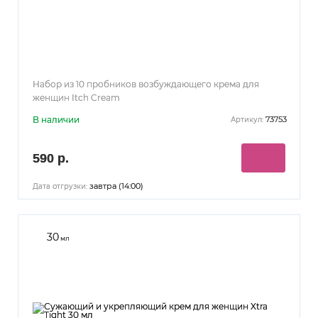
Набор из 10 пробников возбуждающего крема для
женщин Itch Cream
В наличии
73753
Артикул:
590 р.
завтра (14:00)
Дата отгрузки:
30
мл