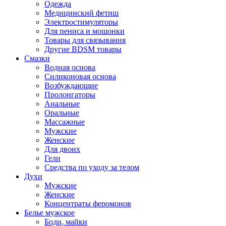
Одежда
Медицинский фетиш
Электростимуляторы
Для пениса и мошонки
Товары для связывания
Другие BDSM товары
Смазки
Водная основа
Силиконовая основа
Возбуждающие
Пролонгаторы
Анальные
Оральные
Массажные
Мужские
Женские
Для двоих
Гели
Средства по уходу за телом
Духи
Мужские
Женские
Концентраты феромонов
Белье мужское
Боди, майки