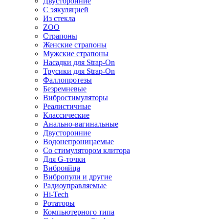
Двусторонние
С эякуляцией
Из стекла
ZOO
Страпоны
Женские страпоны
Мужские страпоны
Насадки для Strap-On
Трусики для Strap-On
Фаллопротезы
Безремневые
Вибростимуляторы
Реалистичные
Классические
Анально-вагинальные
Двусторонние
Водонепроницаемые
Со стимулятором клитора
Для G-точки
Виброяйца
Вибропули и другие
Радиоуправляемые
Hi-Tech
Ротаторы
Компьютерного типа