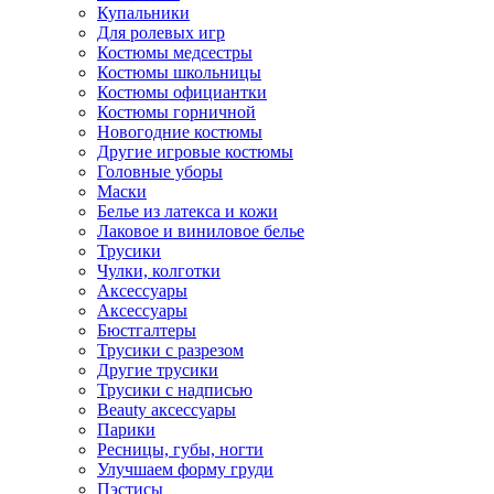
Купальники
Для ролевых игр
Костюмы медсестры
Костюмы школьницы
Костюмы официантки
Костюмы горничной
Новогодние костюмы
Другие игровые костюмы
Головные уборы
Маски
Белье из латекса и кожи
Лаковое и виниловое белье
Трусики
Чулки, колготки
Аксессуары
Аксессуары
Бюстгалтеры
Трусики с разрезом
Другие трусики
Трусики с надписью
Beauty аксессуары
Парики
Ресницы, губы, ногти
Улучшаем форму груди
Пэстисы