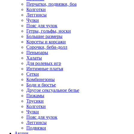
Перчатки, подвязки, боа
Колготки
Леггинсы
Чулки
Пояс для чулок
Гетры, гольфы, носки
Большие размеры
Корсеты и корсажи
Сорочки, беби-долл
Пеньюары
Халаты
Для ролевых игр
Интимные платья
Сетки
Комбинезоны
Боди и бюстье
Другое сексуальное белье
Пижамы
Трусики
Колготки
Чулки
Пояс для чулок
Леггинсы
Подвязки
Акции