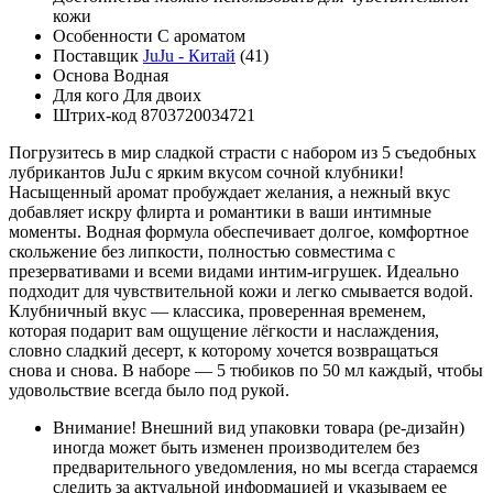
кожи
Особенности
С ароматом
Поставщик
JuJu - Китай
(41)
Основа
Водная
Для кого
Для двоих
Штрих-код
8703720034721
Погрузитесь в мир сладкой страсти с набором из 5 съедобных
лубрикантов JuJu с ярким вкусом сочной клубники!
Насыщенный аромат пробуждает желания, а нежный вкус
добавляет искру флирта и романтики в ваши интимные
моменты. Водная формула обеспечивает долгое, комфортное
скольжение без липкости, полностью совместима с
презервативами и всеми видами интим-игрушек. Идеально
подходит для чувствительной кожи и легко смывается водой.
Клубничный вкус — классика, проверенная временем,
которая подарит вам ощущение лёгкости и наслаждения,
словно сладкий десерт, к которому хочется возвращаться
снова и снова. В наборе — 5 тюбиков по 50 мл каждый, чтобы
удовольствие всегда было под рукой.
Внимание!
Внешний вид упаковки товара (ре-дизайн)
иногда может быть изменен производителем без
предварительного уведомления, но мы всегда стараемся
следить за актуальной информацией и указываем ее