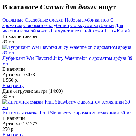
В каталоге
Смазки для двоих
ищут
Оральные
Съедобные смазки
Наборы лубрикантов
С
ароматом
С ароматом клубники
Со вкусом клубники
Для
чувствительной кожи
Для чувствительной кожи
JuJu - Китай
Похожие товары
89
мл
Лубрикант Wet Flavored Juicy Watermelon с ароматом арбуза 89
мл
В наличии
Артикул:
53073
1 560 р.
В корзину
Дата отгрузки:
завтра (14:00)
30
мл
Интимная смазка Fruit Strawberry с ароматом земляники 30 мл
В наличии
Артикул:
151377
250 р.
В корзину