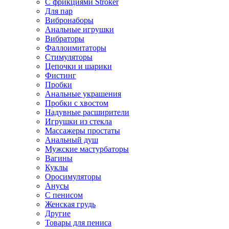
С фрикциями Stroker
Для пар
Вибронаборы
Анальные игрушки
Вибраторы
Фаллоимитаторы
Стимуляторы
Цепочки и шарики
Фистинг
Пробки
Анальные украшения
Пробки с хвостом
Надувные расширители
Игрушки из стекла
Массажеры простаты
Анальный душ
Мужские мастурбаторы
Вагины
Куклы
Оросимуляторы
Анусы
С пенисом
Женская грудь
Другие
Товары для пениса