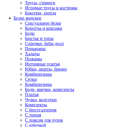
Трусы, стринги
Игровые трусы и костюмы
Боксеры, хипсы
Белье женское
Сексуальное белье
Корсеты и корсажи
Боди
Бюстье и топы
Сорочки, беби-долл
Пеньюары
Халаты
Пижамы
Интимные платья
Юбки, шорты, брюки
Комбинезоны
Сетки
Комбинезоны
Боди, маечки, комплекты
Платья
Чулки, колготки
Комплекты
С бюстгалтером
С топом
С поясом для чулок
С юбочкой