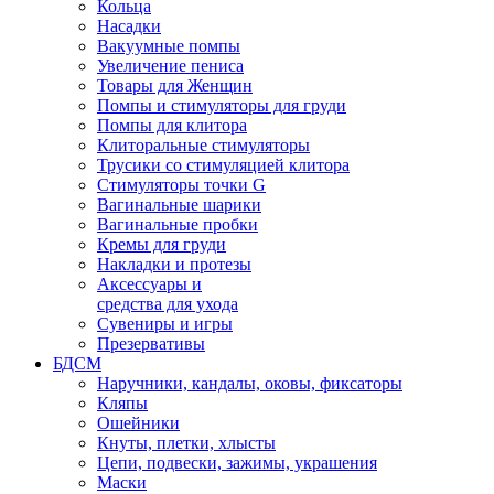
Кольца
Насадки
Вакуумные помпы
Увеличение пениса
Товары для Женщин
Помпы и стимуляторы для груди
Помпы для клитора
Клиторальные стимуляторы
Трусики со стимуляцией клитора
Стимуляторы точки G
Вагинальные шарики
Вагинальные пробки
Кремы для груди
Накладки и протезы
Аксессуары и
средства для ухода
Сувениры и игры
Презервативы
БДСМ
Наручники, кандалы, оковы, фиксаторы
Кляпы
Ошейники
Кнуты, плетки, хлысты
Цепи, подвески, зажимы, украшения
Маски