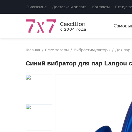
О магазине
Доставка и оплата
Контакты
Статус з
СексШоп
Самовы
с 2004 года
Главная
Секс-товары
Вибростимуляторы
Для пар
Синий вибратор для пар Langou 