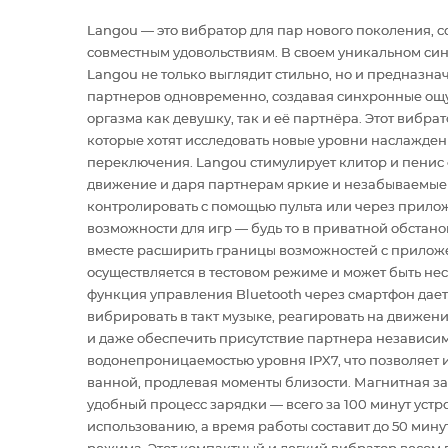
Langou — это вибратор для пар нового поколения, со
совместным удовольствиям. В своем уникальном син
Langou не только выглядит стильно, но и предназна
партнеров одновременно, создавая синхронные ощу
оргазма как девушку, так и её партнёра. Этот вибра
которые хотят исследовать новые уровни наслаждени
переключения. Langou стимулирует клитор и пенис
движение и даря партнерам яркие и незабываемые
контролировать с помощью пульта или через прилож
возможности для игр — будь то в приватной обстано
вместе расширить границы возможностей с прилож
осуществляется в тестовом режиме и может быть не
функция управления Bluetooth через смартфон дае
вибрировать в такт музыке, реагировать на движени
и даже обеспечить присутствие партнера независим
водонепроницаемостью уровня IPX7, что позволяет и
ванной, продлевая моменты близости. Магнитная з
удобный процесс зарядки — всего за 100 минут устро
использованию, а время работы составит до 50 мину