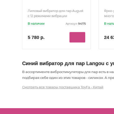
Лиловый вибратор для пар August
Ярко-
с 12 режимами вибрации
много
для п
В наличии
В нал
94175
Артикул:
5 780 р.
24 6
Синий вибратор для пар Langou с 
В ассортименте вибростимуляторы для пар есть в н
подбирая себе один из этих товаров - силикон. А пре
Смотреть все товары поставщика ToyFa - Китай