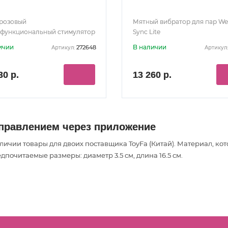
розовый
Мятный вибратор для пар We
функциональный стимулятор
Sync Lite
ар Dolce
ичии
В наличии
272648
Артикул:
Артикул:
30 р.
13 260 р.
управлением через приложение
аличии товары
для двоих
поставщика ToyFa (Китай). Материал, к
дпочитаемые размеры: диаметр 3.5 см, длина 16.5 см.