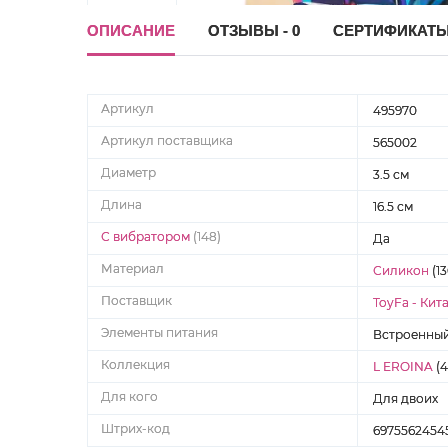
ОПИСАНИЕ
ОТЗЫВЫ - 0
СЕРТИФИКАТ
Артикул
495970
Артикул поставщика
565002
Диаметр
3.5 см
Длина
16.5 см
С вибратором
(148)
Да
Материал
Силикон
(13
Поставщик
ToyFa - Кит
Элементы питания
Встроенный
Коллекция
L EROINA
(4
Для кого
Для двоих
Штрих-код
6975562454