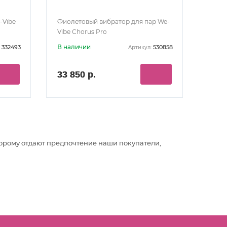
-Vibe
Фиолетовый вибратор для пар We-
Vibe Chorus Pro
В наличии
332493
530858
Артикул:
33 850 р.
оторому отдают предпочтение наши покупатели,