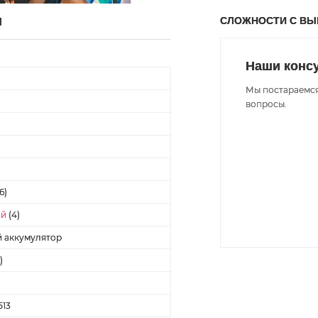
СЛОЖНОСТИ С В
Ы
Наши конс
Мы постараемся
вопросы.
6)
ай
(4)
 аккумулятор
)
513