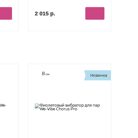
2 015 р.
8
см
Новинка