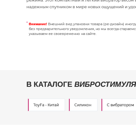
режима. Этот компактный и легкий вибратор весом 
надежным спутником в мире новых ощущений и удо
Внешний вид упаковки товара (ре-дизайн) иног
Внимание!
без предварительного уведомления, но мы всегда стараемс
указываем ее своевременно на сайте.
В КАТАЛОГЕ
ВИБРОСТИМУЛЯ
ToyFa - Китай
Силикон
С вибратором