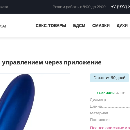
+7 (977) 
аказа
Режим работы
с 9:00 до 21:00
воз
СЕКС-ТОВАРЫ
БДСМ
СМАЗКИ
ДУХИ
с управлением через приложение
Гарантия 90 дней
В наличии:
4 шт.
Диаметр
Длина
Материал
Поставщик
Полное описание и 