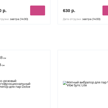
0 р.
630 р.
завтра (14:00)
завтра (14:00)
грузки:
Дата отгрузки:
.8
см
8
см