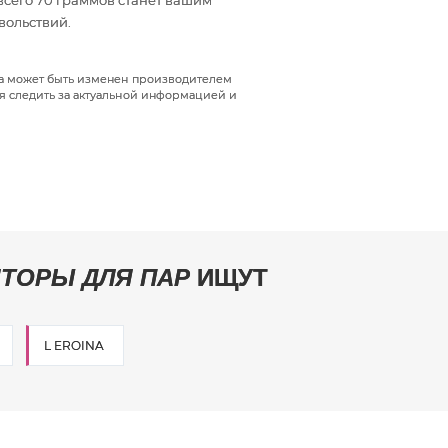
всего 70 граммов станет вашим
вольствий.
да может быть изменен производителем
я следить за актуальной информацией и
ТОРЫ ДЛЯ ПАР
ИЩУТ
L EROINA