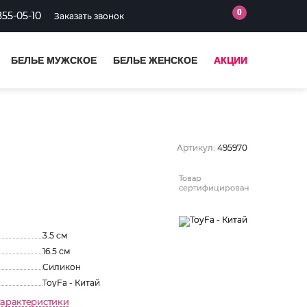
0
855-05-10
Заказать звонок
БЕЛЬЕ МУЖСКОЕ
БЕЛЬЕ ЖЕНСКОЕ
АКЦИИ
Артикул:
495970
Товар
сертифицирован
3.5 см
16.5 см
Силикон
ToyFa - Китай
характеристики