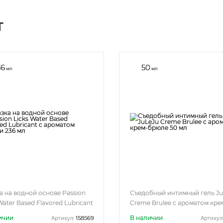
Т
36
50
мл
мл
а на водной основе Passion
Съедобный интимный гель Ju
Water Based Flavored Lubricant
Creme Brulee с ароматом кре
матом ванили 236 мл
брюле 50 мл
ичии
В наличии
158569
Артикул:
Артикул