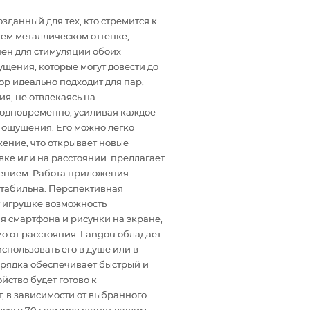
зданный для тех, кто стремится к
ем металлическом оттенке,
чен для стимуляции обоих
щения, которые могут довести до
тор идеально подходит для пар,
я, не отвлекаясь на
 одновременно, усиливая каждое
 ощущения. Его можно легко
ение, что открывает новые
вке или на расстоянии. предлагает
ением. Работа приложения
стабильна. Перспективная
т игрушке возможность
я смартфона и рисунки на экране,
о от расстояния. Langou обладает
спользовать его в душе или в
арядка обеспечивает быстрый и
йство будет готово к
т, в зависимости от выбранного