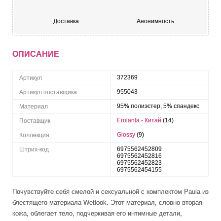
Доставка
Анонимность
ОПИСАНИЕ
372369
Артикул
955043
Артикул поставщика
95% полиэстер, 5% спандекс
Материал
Erolanta - Китай
(14)
Поставщик
Glossy
(9)
Коллекция
6975562452809
Штрих-код
6975562452816
6975562452823
6975562454155
Почувствуйте себя смелой и сексуальной с комплектом Paula из
блестящего материала Wetlook. Этот материал, словно вторая
кожа, облегает тело, подчеркивая его интимные детали,