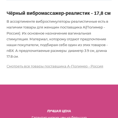
Чёрный вибромассажер-реалистик - 17,8 см
В ассортименте вибростимуляторы реалистичные есть в
наличии товары
для женщин
поставщика А(Полимер -
Россия). Их основное назначение вагинальная
стимуляция
. Материал, которому отдают предпочтение
наши покупатели, подбирая себе один из этих товаров -
пВХ. А предпочитаемые размеры: диаметр 3.9 см, длина
17.8 см.
Смотреть все товары поставщика А-Полимер - Россия
ЛУЧШАЯ ЦЕНА
Гарантия низких цен на б
льшую
о