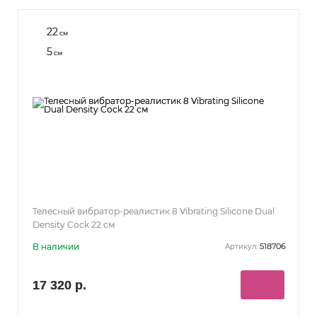
22
см
5
см
Телесный вибратор-реалистик 8 Vibrating Silicone Dual
Density Cock 22 см
В наличии
518706
Артикул:
17 320 р.