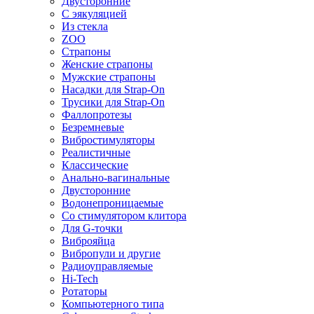
Двусторонние
С эякуляцией
Из стекла
ZOO
Страпоны
Женские страпоны
Мужские страпоны
Насадки для Strap-On
Трусики для Strap-On
Фаллопротезы
Безремневые
Вибростимуляторы
Реалистичные
Классические
Анально-вагинальные
Двусторонние
Водонепроницаемые
Со стимулятором клитора
Для G-точки
Виброяйца
Вибропули и другие
Радиоуправляемые
Hi-Tech
Ротаторы
Компьютерного типа