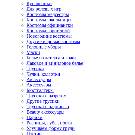
Купальники
Для ролевых игр
Костюмы медсестры
Костюмы школьницы
Костюмы официантки
Костюмы горничной
Новогодние костюмы
Другие игровые костюмы
Головные уборы
Маски
Белье из латекса и кожи
Лаковое и виниловое белье
Трусики
Чулки, колготки
Аксессуары
Аксессуары
Бюстгалтеры
Трусики с разрезом
Другие трусики
Трусики с надписью
Beauty аксессуары
Парики
Ресницы, губы, ногти
Улучшаем форму груди
Пэстисы