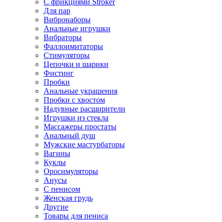
С фрикциями Stroker
Для пар
Вибронаборы
Анальные игрушки
Вибраторы
Фаллоимитаторы
Стимуляторы
Цепочки и шарики
Фистинг
Пробки
Анальные украшения
Пробки с хвостом
Надувные расширители
Игрушки из стекла
Массажеры простаты
Анальный душ
Мужские мастурбаторы
Вагины
Куклы
Оросимуляторы
Анусы
С пенисом
Женская грудь
Другие
Товары для пениса