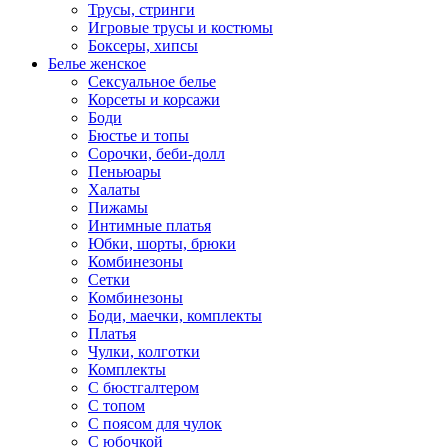
Трусы, стринги
Игровые трусы и костюмы
Боксеры, хипсы
Белье женское
Сексуальное белье
Корсеты и корсажи
Боди
Бюстье и топы
Сорочки, беби-долл
Пеньюары
Халаты
Пижамы
Интимные платья
Юбки, шорты, брюки
Комбинезоны
Сетки
Комбинезоны
Боди, маечки, комплекты
Платья
Чулки, колготки
Комплекты
С бюстгалтером
С топом
С поясом для чулок
С юбочкой