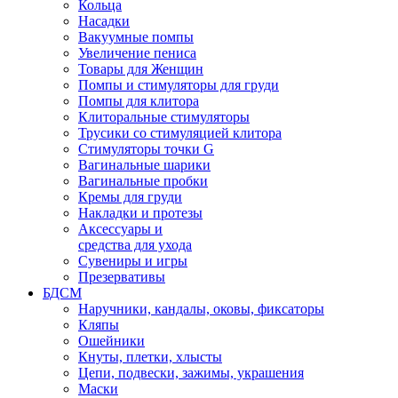
Кольца
Насадки
Вакуумные помпы
Увеличение пениса
Товары для Женщин
Помпы и стимуляторы для груди
Помпы для клитора
Клиторальные стимуляторы
Трусики со стимуляцией клитора
Стимуляторы точки G
Вагинальные шарики
Вагинальные пробки
Кремы для груди
Накладки и протезы
Аксессуары и
средства для ухода
Сувениры и игры
Презервативы
БДСМ
Наручники, кандалы, оковы, фиксаторы
Кляпы
Ошейники
Кнуты, плетки, хлысты
Цепи, подвески, зажимы, украшения
Маски