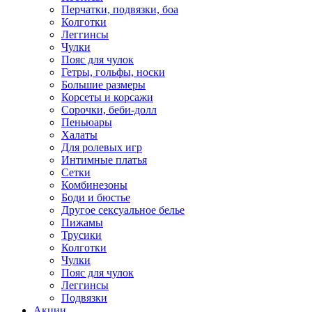
Перчатки, подвязки, боа
Колготки
Леггинсы
Чулки
Пояс для чулок
Гетры, гольфы, носки
Большие размеры
Корсеты и корсажи
Сорочки, беби-долл
Пеньюары
Халаты
Для ролевых игр
Интимные платья
Сетки
Комбинезоны
Боди и бюстье
Другое сексуальное белье
Пижамы
Трусики
Колготки
Чулки
Пояс для чулок
Леггинсы
Подвязки
Акции