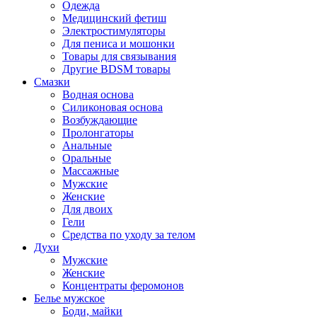
Одежда
Медицинский фетиш
Электростимуляторы
Для пениса и мошонки
Товары для связывания
Другие BDSM товары
Смазки
Водная основа
Силиконовая основа
Возбуждающие
Пролонгаторы
Анальные
Оральные
Массажные
Мужские
Женские
Для двоих
Гели
Средства по уходу за телом
Духи
Мужские
Женские
Концентраты феромонов
Белье мужское
Боди, майки