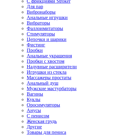
С фрикциями Stroker
Для пар
Вибронаборы
Анальные игрушки
Вибраторы
Фаллоимитаторы
Стимуляторы
Цепочки и шарики
Фистинг
Пробки
Анальные украшения
Пробки с хвостом
Надувные расширители
Игрушки из стекла
Массажеры простаты
Анальный душ
Мужские мастурбаторы
Вагины
Куклы
Оросимуляторы
Анусы
С пенисом
Женская грудь
Другие
Товары для пениса