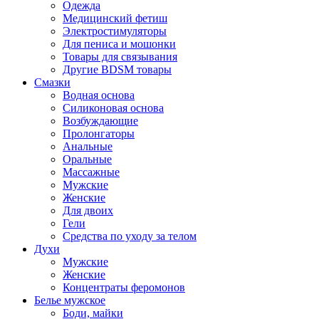
Одежда
Медицинский фетиш
Электростимуляторы
Для пениса и мошонки
Товары для связывания
Другие BDSM товары
Смазки
Водная основа
Силиконовая основа
Возбуждающие
Пролонгаторы
Анальные
Оральные
Массажные
Мужские
Женские
Для двоих
Гели
Средства по уходу за телом
Духи
Мужские
Женские
Концентраты феромонов
Белье мужское
Боди, майки