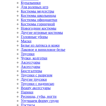
Купальники
Для ролевых игр
Костюмы медсестры
Костюмы школьницы
Костюмы официантки
Костюмы горничной
Новогодние костюмы
Другие игровые костюмы
Головные уборы
Маски
Белье из латекса и кожи
Лаковое и виниловое белье
Трусики
Чулки, колготки
Аксессуары
Аксессуары
Бюстгалтеры
Трусики с разрезом
Другие трусики
Трусики с надписью
Beauty аксессуары
Парики
Ресницы, губы, ногти
Улучшаем форму груди
Пэстисы