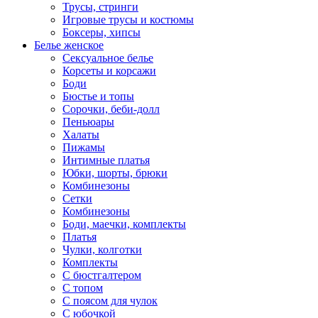
Трусы, стринги
Игровые трусы и костюмы
Боксеры, хипсы
Белье женское
Сексуальное белье
Корсеты и корсажи
Боди
Бюстье и топы
Сорочки, беби-долл
Пеньюары
Халаты
Пижамы
Интимные платья
Юбки, шорты, брюки
Комбинезоны
Сетки
Комбинезоны
Боди, маечки, комплекты
Платья
Чулки, колготки
Комплекты
С бюстгалтером
С топом
С поясом для чулок
С юбочкой