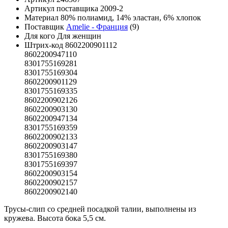
Артикул поставщика
2009-2
Материал
80% полиамид, 14% эластан, 6% хлопок
Поставщик
Amelie - Франция
(9)
Для кого
Для женщин
Штрих-код
8602200901112
8602200947110
8301755169281
8301755169304
8602200901129
8301755169335
8602200902126
8602200903130
8602200947134
8301755169359
8602200902133
8602200903147
8301755169380
8301755169397
8602200903154
8602200902157
8602200902140
Трусы-слип со средней посадкой талии, выполнены из
кружева. Высота бока 5,5 см.