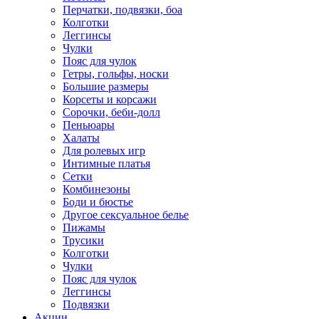
Перчатки, подвязки, боа
Колготки
Леггинсы
Чулки
Пояс для чулок
Гетры, гольфы, носки
Большие размеры
Корсеты и корсажи
Сорочки, беби-долл
Пеньюары
Халаты
Для ролевых игр
Интимные платья
Сетки
Комбинезоны
Боди и бюстье
Другое сексуальное белье
Пижамы
Трусики
Колготки
Чулки
Пояс для чулок
Леггинсы
Подвязки
Акции