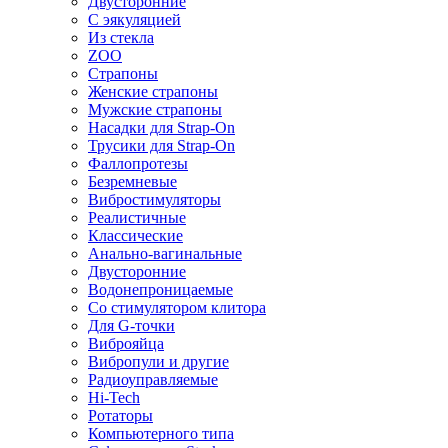
Двусторонние
С эякуляцией
Из стекла
ZOO
Страпоны
Женские страпоны
Мужские страпоны
Насадки для Strap-On
Трусики для Strap-On
Фаллопротезы
Безремневые
Вибростимуляторы
Реалистичные
Классические
Анально-вагинальные
Двусторонние
Водонепроницаемые
Со стимулятором клитора
Для G-точки
Виброяйца
Вибропули и другие
Радиоуправляемые
Hi-Tech
Ротаторы
Компьютерного типа