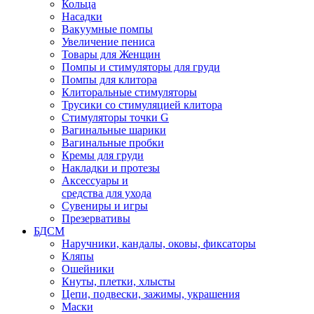
Кольца
Насадки
Вакуумные помпы
Увеличение пениса
Товары для Женщин
Помпы и стимуляторы для груди
Помпы для клитора
Клиторальные стимуляторы
Трусики со стимуляцией клитора
Стимуляторы точки G
Вагинальные шарики
Вагинальные пробки
Кремы для груди
Накладки и протезы
Аксессуары и
средства для ухода
Сувениры и игры
Презервативы
БДСМ
Наручники, кандалы, оковы, фиксаторы
Кляпы
Ошейники
Кнуты, плетки, хлысты
Цепи, подвески, зажимы, украшения
Маски