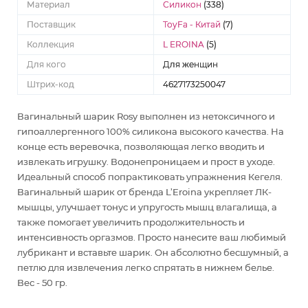
Материал
Силикон
(338)
Поставщик
ToyFa - Китай
(7)
Коллекция
L EROINA
(5)
Для кого
Для женщин
Штрих-код
4627173250047
Вагинальный шарик Rosy выполнен из нетоксичного и
гипоаллергенного 100% силикона высокого качества. На
конце есть веревочка, позволяющая легко вводить и
извлекать игрушку. Водонепроницаем и прост в уходе.
Идеальный способ попрактиковать упражнения Кегеля.
Вагинальный шарик от бренда L’Eroina укрепляет ЛК-
мышцы, улучшает тонус и упругость мышц влагалища, а
также помогает увеличить продолжительность и
интенсивность оргазмов. Просто нанесите ваш любимый
лубрикант и вставьте шарик. Он абсолютно бесшумный, а
петлю для извлечения легко спрятать в нижнем белье.
Вес - 50 гр.