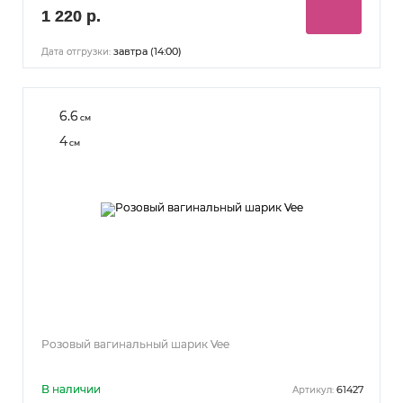
1 220 р.
завтра (14:00)
Дата отгрузки:
6.6
см
4
см
Розовый вагинальный шарик Vee
В наличии
61427
Артикул: