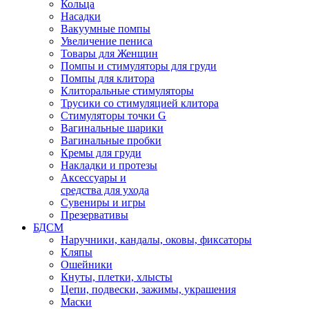
Кольца
Насадки
Вакуумные помпы
Увеличение пениса
Товары для Женщин
Помпы и стимуляторы для груди
Помпы для клитора
Клиторальные стимуляторы
Трусики со стимуляцией клитора
Стимуляторы точки G
Вагинальные шарики
Вагинальные пробки
Кремы для груди
Накладки и протезы
Аксессуары и
средства для ухода
Сувениры и игры
Презервативы
БДСМ
Наручники, кандалы, оковы, фиксаторы
Кляпы
Ошейники
Кнуты, плетки, хлысты
Цепи, подвески, зажимы, украшения
Маски