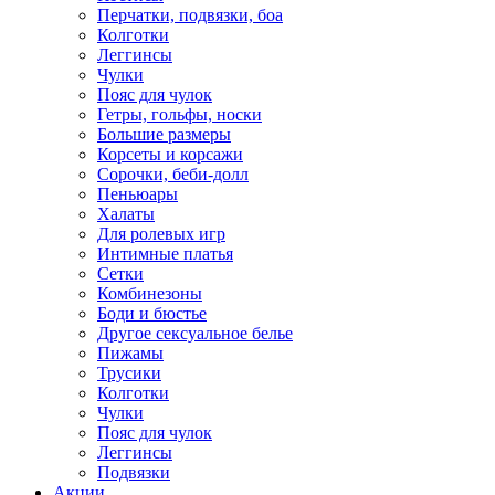
Перчатки, подвязки, боа
Колготки
Леггинсы
Чулки
Пояс для чулок
Гетры, гольфы, носки
Большие размеры
Корсеты и корсажи
Сорочки, беби-долл
Пеньюары
Халаты
Для ролевых игр
Интимные платья
Сетки
Комбинезоны
Боди и бюстье
Другое сексуальное белье
Пижамы
Трусики
Колготки
Чулки
Пояс для чулок
Леггинсы
Подвязки
Акции