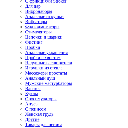
С фрикциями Stroker
Для пар
Вибронаборы
Анальные игрушки
Вибраторы
Фаллоимитаторы
Стимуляторы
Цепочки и шарики
Фистинг
Пробки
Анальные украшения
Пробки с хвостом
Надувные расширители
Игрушки из стекла
Массажеры простаты
Анальный душ
Мужские мастурбаторы
Вагины
Куклы
Оросимуляторы
Анусы
С пенисом
Женская грудь
Другие
Товары для пениса