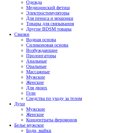
Одежда
Медицинский фетиш
Электростимуляторы
Для пениса и мошонки
Товары для связывания
Другие BDSM товары
Смазки
Водная основа
Силиконовая основа
Возбуждающие
Пролонгаторы
Анальные
Оральные
Массажные
Мужские
Женские
Для двоих
Гели
Средства по уходу за телом
Духи
Мужские
Женские
Концентраты феромонов
Белье мужское
Боди, майки