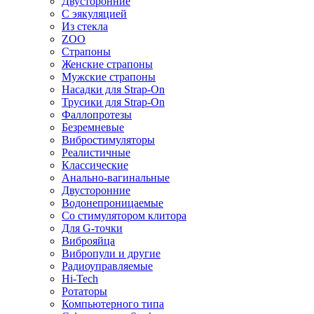
Двусторонние
С эякуляцией
Из стекла
ZOO
Страпоны
Женские страпоны
Мужские страпоны
Насадки для Strap-On
Трусики для Strap-On
Фаллопротезы
Безремневые
Вибростимуляторы
Реалистичные
Классические
Анально-вагинальные
Двусторонние
Водонепроницаемые
Со стимулятором клитора
Для G-точки
Виброяйца
Вибропули и другие
Радиоуправляемые
Hi-Tech
Ротаторы
Компьютерного типа