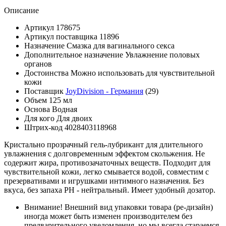
Описание
Артикул
178675
Артикул поставщика
11896
Назначение
Смазка для вагинального секса
Дополнительное назначение
Увлажнение половых
органов
Достоинства
Можно использовать для чувствительной
кожи
Поставщик
JoyDivision - Германия
(29)
Объем
125 мл
Основа
Водная
Для кого
Для двоих
Штрих-код
4028403118968
Кристально прозрачный гель-лубрикант для длительного
увлажнения с долговременным эффектом скольжения. Не
содержит жира, противозачаточных веществ. Подходит для
чувствительной кожи, легко смывается водой, совместим с
презервативами и игрушками интимного назначения. Без
вкуса, без запаха PH - нейтральный. Имеет удобный дозатор.
Внимание!
Внешний вид упаковки товара (ре-дизайн)
иногда может быть изменен производителем без
предварительного уведомления, но мы всегда стараемся