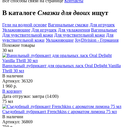
Все способы связи на странице
Контакты
В каталоге
Смазки для двоих
ищут
Гели на водной основе
Вагинальные смазки
Для игрушек
Увлажняющие
Для игрушек
Для увлажнения
Вагинальные
Для чувствительной кожи
Для чувствительной кожи
Для
чувствительной кожи
Увлажняющие
JoyDivision - Германия
Похожие товары
30
мл
Ванильный лубрикант для оральных ласк Oral Delight Vanilla
Thrill 30 мл
В наличии
Артикул:
36320
1 960 р.
В корзину
Дата отгрузки:
завтра (14:00)
75
мл
Съедобный лубрикант Frenchkiss с ароматом лимона 75 мл
В наличии
Артикул:
36869
750 р.