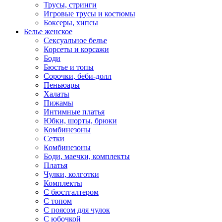
Трусы, стринги
Игровые трусы и костюмы
Боксеры, хипсы
Белье женское
Сексуальное белье
Корсеты и корсажи
Боди
Бюстье и топы
Сорочки, беби-долл
Пеньюары
Халаты
Пижамы
Интимные платья
Юбки, шорты, брюки
Комбинезоны
Сетки
Комбинезоны
Боди, маечки, комплекты
Платья
Чулки, колготки
Комплекты
С бюстгалтером
С топом
С поясом для чулок
С юбочкой