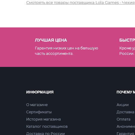
Смотреть все товары поставщика Lola Games - Чехия
ЛУЧШАЯ ЦЕНА
БЫСТР
Гарантия низких цен на б
льшую
Кроме у
о
часть ассортимента.
России.
ИНФОРМАЦИЯ
ПОЧЕМУ 
О магазине
Акции
Сертификаты
Доставка
История магазина
Оплата
Каталог поставщиков
Анонимн
Доставка по России
Гарантия 