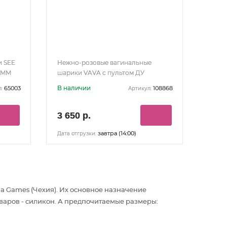
и SEE
Нежно-розовые вагинальные
6MM
шарики VAVA с пультом ДУ
В наличии
65003
108868
:
Артикул:
3 650 р.
завтра (14:00)
Дата отгрузки:
a Games (Чехия). Их основное назначение
оваров - силикон. А предпочитаемые размеры: