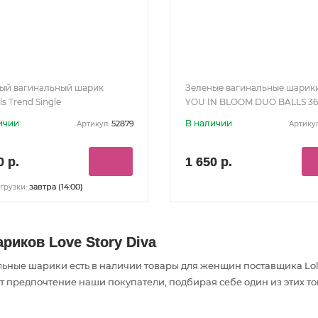
ый вагинальный шарик
Зеленые вагинальные шарик
ls Trend Single
YOU IN BLOOM DUO BALLS 3
ичии
В наличии
52879
Артикул:
Артикул
0 р.
1 650 р.
завтра (14:00)
грузки:
иков Love Story Diva
льные шарики есть в наличии товары
для женщин
поставщика Lol
ют предпочтение наши покупатели, подбирая себе один из этих т