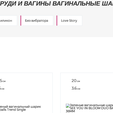
ГРУДИ И ВАГИНЫ ВАГИНАЛЬНЫЕ ША
иликон
Без вибратора
Love Story
.5
20
см
см
5
3.6
см
см