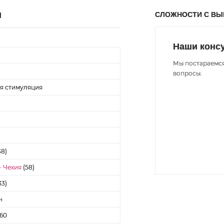
СЛОЖНОСТИ С В
Ы
Наши конс
Мы постараемся
вопросы.
я стимуляция
38)
- Чехия
(58)
33)
н
460