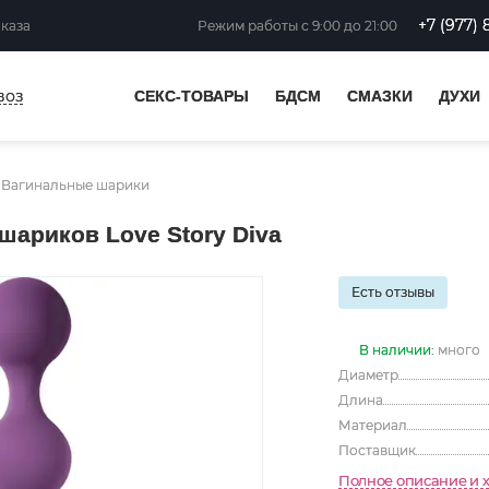
+7 (977) 
аказа
Режим работы
с 9:00 до 21:00
воз
СЕКС-ТОВАРЫ
БДСМ
СМАЗКИ
ДУХИ
Вагинальные шарики
ариков Love Story Diva
Есть отзывы
В наличии:
много
Диаметр
Длина
Материал
Поставщик
Полное описание и 