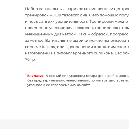
Набор вагинальных шариков со смещенным центром
тренировок мышц тазового дна. С его помощью пол
и повысить их чувствительность. Тренировки можно 
постепенно увеличивая сложность тренировок с по
уменьшенным диаметром. Таким образом, прогресс о
заметнее. Вагинальные шарики можно использовать
системе Кегеля, или в дополнении к занятиям спо
изготовлены из гипоаллергенного силикона. Вес один
76 гр.
Внешний вид упаковки товара (ре-дизайн) иног
Внимание!
без предварительного уведомления, но мы всегда стараемс
указываем ее своевременно на сайте.