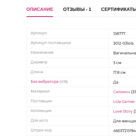
ОПИСАНИЕ
ОТЗЫВЫ - 1
СЕРТИФИКАТ
Артикул
158777
Артикул поставщика
3012-03lola
Назначение
Вагинальна
Диаметр
3 см
Длина
17.8 см
Без вибратора
(416)
Да
Материал
Силикон
(3
Поставщик
Lola Games 
Коллекция
Love Story
(
Для кого
Для женщи
Штрих-код
4603721519