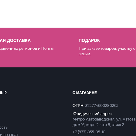
АЯ ДОСТАВКА
ПОДАРОК
даленных регионов и Почты
При заказе товаров, участвую
акции.
МЫ?
О МАГАЗИНЕ
ОГРН:
322774600280265
Юридический адрес:
Метро Автозаводская, ул. Автоз
дом 16, корп 2, стр 8, этаж 2
ость
+7 (977) 855-05-10
и возврат