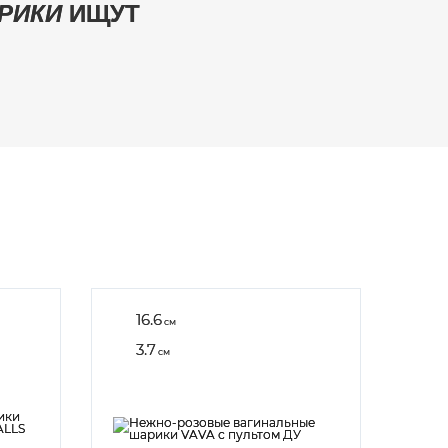
РИКИ
ИЩУТ
16.6
см
3.7
см