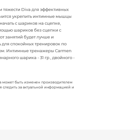
 тяжести Diva для эффективных
учится укрепить интимные мышцы
начать с шариков на сцепке,
мощью шариков без сцепки с
т занятий будет лучше и
 для спокойных тренировок по
ртом. Интимные тренажеры Carmen
арного шарика - 31 гр., двойного -
да может быть изменен производителем
я следить за актуальной информацией и