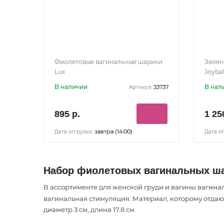
Фиолетовые вагинальные шарики
Зелен
Lux
Joybal
В наличии
В нал
33737
Артикул:
895 р.
1 25
завтра (14:00)
Дата отгрузки:
Дата от
Набор фиолетовых вагинальных шар
В ассортименте для женской груди и вагины вагина
вагинальная стимуляция
. Материал, которому отда
диаметр 3 см, длина 17.8 см.