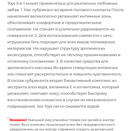
Toys 3-в-1 может применяться для различных любовных
забав. 1. Как лубрикант во время полового контакта После
нанесения великолепно увлажняет интимные зоны,
обеспечивает комфортное и продолжительное
скольжение. Не стекает и длительно удерживается на
поверхности. 2. Для использования совместно с секс-
игрушками Гель подходит для всех видов полимерных
материалов. Не нарушает структуру эротических
аксессуаров, способствует их лёгкому проникновению и
отличному скольжению. 3. В качестве средства для
эротического массажа Во время стимуляции интимных
зон помогает раскрепоститься и повысить чувственность.
В состав лубриканта входит биоактивный комплекс из
экстракта алоэ вера, витамина Е и аллантоина, который
увлажняет, смягчает кожу, способствует быстрому
восстановлению слизистых в случае их механического
повреждения. Sex Toys легко смывается водой.
Внешний вид упаковки товара (ре-дизайн) иногда
Внимание!
может быть изменен производителем без предварительного
уведомления, но мы всегда стараемся следить за актуальной