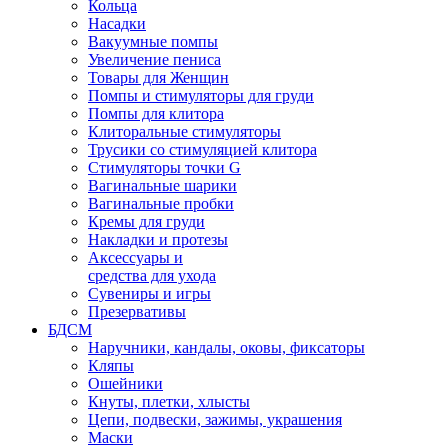
Кольца
Насадки
Вакуумные помпы
Увеличение пениса
Товары для Женщин
Помпы и стимуляторы для груди
Помпы для клитора
Клиторальные стимуляторы
Трусики со стимуляцией клитора
Стимуляторы точки G
Вагинальные шарики
Вагинальные пробки
Кремы для груди
Накладки и протезы
Аксессуары и
средства для ухода
Сувениры и игры
Презервативы
БДСМ
Наручники, кандалы, оковы, фиксаторы
Кляпы
Ошейники
Кнуты, плетки, хлысты
Цепи, подвески, зажимы, украшения
Маски