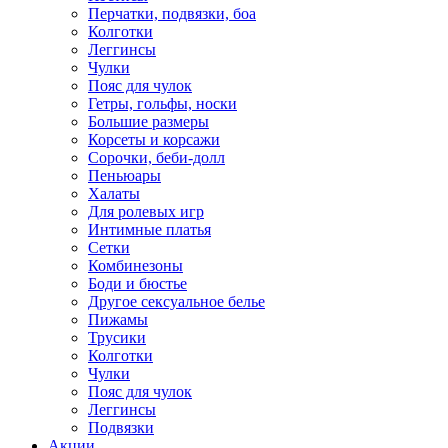
Перчатки, подвязки, боа
Колготки
Леггинсы
Чулки
Пояс для чулок
Гетры, гольфы, носки
Большие размеры
Корсеты и корсажи
Сорочки, беби-долл
Пеньюары
Халаты
Для ролевых игр
Интимные платья
Сетки
Комбинезоны
Боди и бюстье
Другое сексуальное белье
Пижамы
Трусики
Колготки
Чулки
Пояс для чулок
Леггинсы
Подвязки
Акции