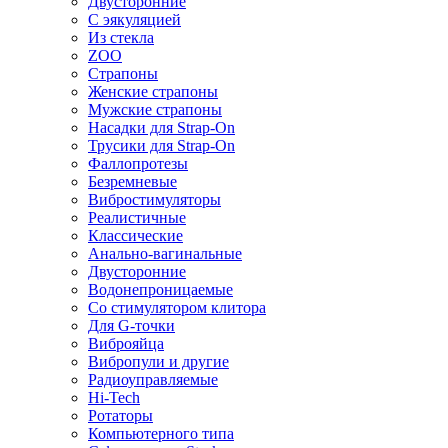
Двусторонние
С эякуляцией
Из стекла
ZOO
Страпоны
Женские страпоны
Мужские страпоны
Насадки для Strap-On
Трусики для Strap-On
Фаллопротезы
Безремневые
Вибростимуляторы
Реалистичные
Классические
Анально-вагинальные
Двусторонние
Водонепроницаемые
Со стимулятором клитора
Для G-точки
Виброяйца
Вибропули и другие
Радиоуправляемые
Hi-Tech
Ротаторы
Компьютерного типа