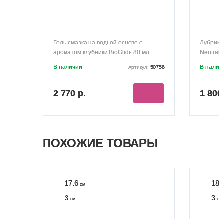
Гель-смазка на водной основе с
Лубрик
ароматом клубники BioGlide 80 мл
Neutra
В наличии
В нал
50758
Артикул:
2 770 р.
1 80
ПОХОЖИЕ ТОВАРЫ
17.6
18
см
3
3
см
с