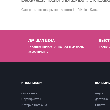
которому отдают предпочтение наши покупатели, подбирая 
Смотреть все товары поставщика Le Frivole - Китай
ЛУЧШАЯ ЦЕНА
БЫСТ
Гарантия низких цен на б
о
льшую часть
Кроме у
ассортимента.
ИНФОРМАЦИЯ
ПОЧЕМУ 
О магазине
Акции
Сертификаты
Доставка
История магазина
Оплата