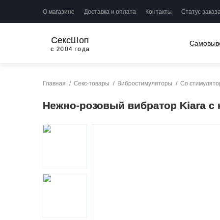
О магазине
Доставка и оплата
Контакты
Статус заказ
СексШоп
Самовыв
с 2004 года
Главная
Секс-товары
Вибростимуляторы
Со стимулято
Нежно-розовый вибратор Kiara с 