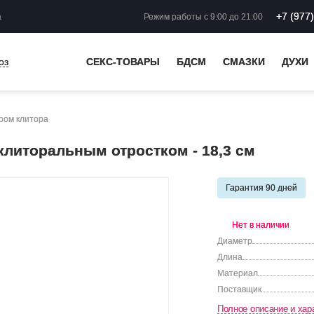
+7 (977
а
Режим работы
с 9:00 до 21:00
оз
СЕКС-ТОВАРЫ
БДСМ
СМАЗКИ
ДУХИ
ром клитора
клиторальным отростком - 18,3 см
Гарантия 90 дней
Нет в наличии
Диаметр
Длина
Материал
Поставщик
Полное описание и хар