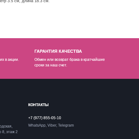
тр 3.5 см, длина 18.3 см.
ГАРАНТИЯ КАЧЕСТВА
их в акции.
Обмен или возврат брака в кратчайшие
сроки за наш счет.
КОНТАКТЫ
+7 (977) 855-05-10
WhatsApp, Viber, Telegram
одская,
р 8, этаж 2