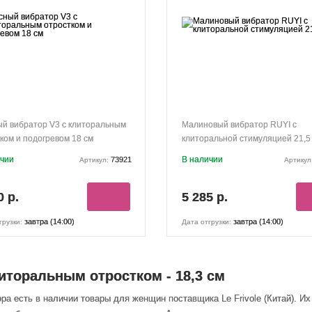
й вибратор V3 с клиторальным
Малиновый вибратор RUYI с
ком и подогревом 18 см
клиторальной стимуляцией 21,5
ичии
В наличии
73921
Артикул:
Артикул
0 р.
5 285 р.
завтра (14:00)
завтра (14:00)
грузки:
Дата отгрузки:
иторальным отростком - 18,3 см
ра есть в наличии товары
для женщин
поставщика Le Frivole (Китай). 