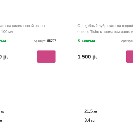
ант на силиконовой основе
Съедобный лубрикант на водно
l 100 мл
основе Tishe с ароматом манго 
малины 125 мл
ичии
В наличии
55707
Артикул:
Артикул
0 р.
1 500 р.
21.5
см
см
3.4
м
см