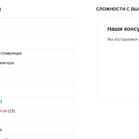
СЛОЖНОСТИ С В
Ы
Наши конс
Мы постараемся о
 стимуляция
клитора
4)
Китай
(15)
AA