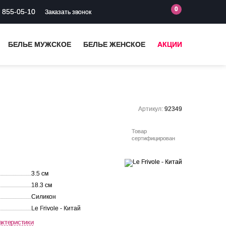
0
) 855-05-10
Заказать звонок
БЕЛЬЕ МУЖСКОЕ
БЕЛЬЕ ЖЕНСКОЕ
АКЦИИ
Артикул:
92349
Товар
сертифицирован
3.5 см
18.3 см
Силикон
Le Frivole - Китай
актеристики