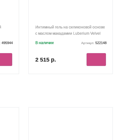
й
Интимный гель на силиконовой основе
и
с маслом макадамии Luberium Velvel
Gel 100 мл
В наличии
495944
522148
:
Артикул:
2 515 р.