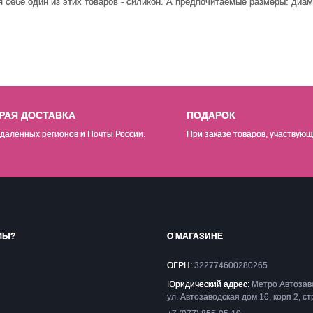
себе один из этих товаров - силикон. А предпочитаемые размеры: диаме
РАЯ ДОСТАВКА
ПОДАРОК
даленных регионов и Почты России.
При заказе товаров, участвующ
МЫ?
О МАГАЗИНЕ
ОГРН:
322774600280265
Юридический адрес:
Метро Автозав
ул. Автозаводская дом 16, корп 2, ст