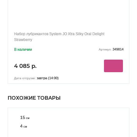
Набор лубрикантов System JO Xtra Silky Oral Delight
Strawberry
В наличии
349814
Артикул:
4 085 р.
завтра (14:00)
Дата отгрузки:
ПОХОЖИЕ ТОВАРЫ
15
см
4
см