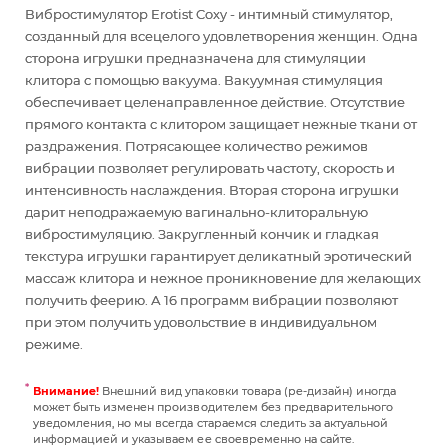
Вибростимулятор Erotist Coxy - интимный стимулятор,
созданный для всецелого удовлетворения женщин. Одна
сторона игрушки предназначена для стимуляции
клитора с помощью вакуума. Вакуумная стимуляция
обеспечивает целенаправленное действие. Отсутствие
прямого контакта с клитором защищает нежные ткани от
раздражения. Потрясающее количество режимов
вибрации позволяет регулировать частоту, скорость и
интенсивность наслаждения. Вторая сторона игрушки
дарит неподражаемую вагинально-клиторальную
вибростимуляцию. Закругленный кончик и гладкая
текстура игрушки гарантирует деликатный эротический
массаж клитора и нежное проникновение для желающих
получить феерию. А 16 программ вибрации позволяют
при этом получить удовольствие в индивидуальном
режиме.
Внимание!
Внешний вид упаковки товара (ре-дизайн) иногда
может быть изменен производителем без предварительного
уведомления, но мы всегда стараемся следить за актуальной
информацией и указываем ее своевременно на сайте.