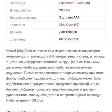
Pipedream - США
(56)
Поставщик
20.3 см
Длина рабочая
3 шт., тип AAA
Элементы питания
King Cock
(42)
Коллекция
Для женщин
Для кого
603912737745
Штрих-код
Новый King Cock является самым реалистичным вибратором
американского производства! И каждая вена, и ствол, и головка
тщательно и аккуратно изготовлены вручную с изысканными
деталями, чтобы подарить вам наиболее реалистичные
ощущения. Гибкий каркас позволяет вибромассажеру принимать
форму наиболее подходящую для вас. Вибрация может быть
задействована с прикрепленной вакуумной присоской или же
без нее. Вибратор полностью водонепроницаем и доставит
удовольствие своему обладателю во время водных процедур.
Рабочая длина - 20,3 см.