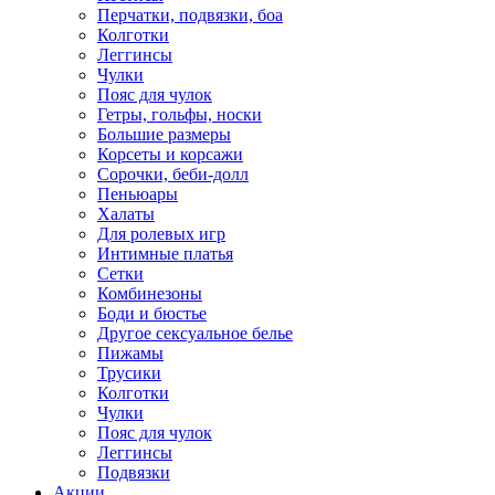
Перчатки, подвязки, боа
Колготки
Леггинсы
Чулки
Пояс для чулок
Гетры, гольфы, носки
Большие размеры
Корсеты и корсажи
Сорочки, беби-долл
Пеньюары
Халаты
Для ролевых игр
Интимные платья
Сетки
Комбинезоны
Боди и бюстье
Другое сексуальное белье
Пижамы
Трусики
Колготки
Чулки
Пояс для чулок
Леггинсы
Подвязки
Акции