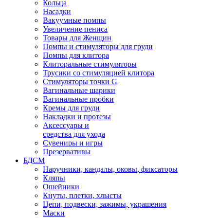
Кольца
Насадки
Вакуумные помпы
Увеличение пениса
Товары для Женщин
Помпы и стимуляторы для груди
Помпы для клитора
Клиторальные стимуляторы
Трусики со стимуляцией клитора
Стимуляторы точки G
Вагинальные шарики
Вагинальные пробки
Кремы для груди
Накладки и протезы
Аксессуары и
средства для ухода
Сувениры и игры
Презервативы
БДСМ
Наручники, кандалы, оковы, фиксаторы
Кляпы
Ошейники
Кнуты, плетки, хлысты
Цепи, подвески, зажимы, украшения
Маски