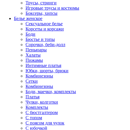
Трусы, стринги
Игровые трусы и костюмы
Боксеры, хипсы
Белье женское
Сексуальное белье
Корсеты и корсажи
Боди
Бюстье и топы
Сорочки, беби-долл
Пеньюары
Халаты
Пижамы
Интимные платья
Юбки, шорты, брюки
Комбинезоны
Сетки
Комбинезоны
Боди, маечки, комплекты
Платья
Чулки, колготки
Комплекты
С бюстгалтером
С топом
С поясом для чулок
С юбочкой