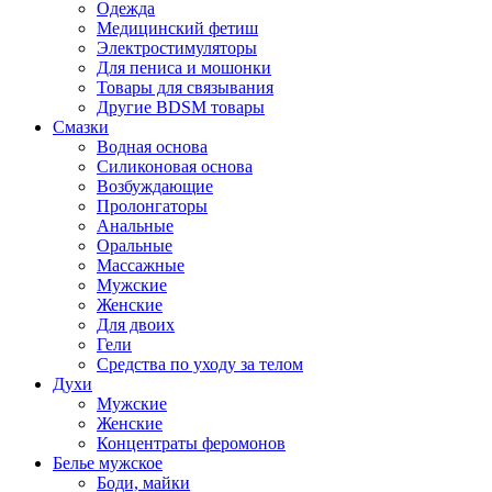
Одежда
Медицинский фетиш
Электростимуляторы
Для пениса и мошонки
Товары для связывания
Другие BDSM товары
Смазки
Водная основа
Силиконовая основа
Возбуждающие
Пролонгаторы
Анальные
Оральные
Массажные
Мужские
Женские
Для двоих
Гели
Средства по уходу за телом
Духи
Мужские
Женские
Концентраты феромонов
Белье мужское
Боди, майки