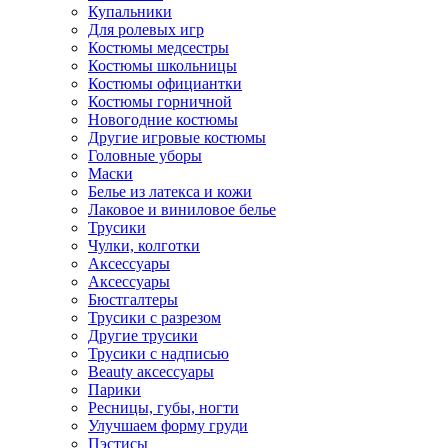
Купальники
Для ролевых игр
Костюмы медсестры
Костюмы школьницы
Костюмы официантки
Костюмы горничной
Новогодние костюмы
Другие игровые костюмы
Головные уборы
Маски
Белье из латекса и кожи
Лаковое и виниловое белье
Трусики
Чулки, колготки
Аксессуары
Аксессуары
Бюстгалтеры
Трусики с разрезом
Другие трусики
Трусики с надписью
Beauty аксессуары
Парики
Ресницы, губы, ногти
Улучшаем форму груди
Пэстисы