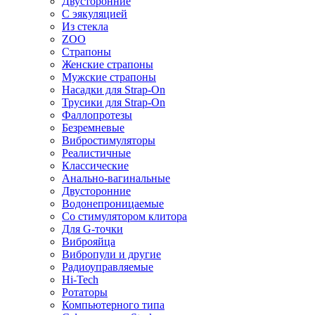
Двусторонние
С эякуляцией
Из стекла
ZOO
Страпоны
Женские страпоны
Мужские страпоны
Насадки для Strap-On
Трусики для Strap-On
Фаллопротезы
Безремневые
Вибростимуляторы
Реалистичные
Классические
Анально-вагинальные
Двусторонние
Водонепроницаемые
Со стимулятором клитора
Для G-точки
Виброяйца
Вибропули и другие
Радиоуправляемые
Hi-Tech
Ротаторы
Компьютерного типа