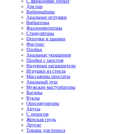
С фрикциями Stroker
Для пар
Вибронаборы
Анальные игрушки
Вибраторы
Фаллоимитаторы
Стимуляторы
Цепочки и шарики
Фистинг
Пробки
Анальные украшения
Пробки с хвостом
Надувные расширители
Игрушки из стекла
Массажеры простаты
Анальный душ
Мужские мастурбаторы
Вагины
Куклы
Оросимуляторы
Анусы
С пенисом
Женская грудь
Другие
Товары для пениса