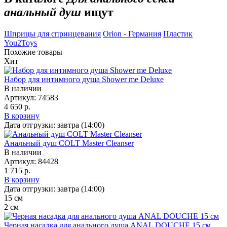
анальный душ
ищут
Шприцы для спринцевания
Orion - Германия
Пластик
You2Toys
Похожие товары
Хит
Набор для интимного душа Shower me Deluxe
В наличии
Артикул:
74583
4 650 р.
В корзину
Дата отгрузки:
завтра (14:00)
Анальный душ COLT Master Cleanser
В наличии
Артикул:
84428
1 715 р.
В корзину
Дата отгрузки:
завтра (14:00)
15
см
2
см
Черная насадка для анального душа ANAL DOUCHE 15 см