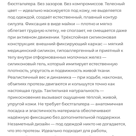
бюстгальтера. Без зазоров. Без компромиссов. Телесный
цвет — идеально маскируется под кожу, не выделяется
под одеждой, создаёт естественный, плавный контур
силуэта. Фиксация в виде майки — плотно и мягко
облегает грудную клетку, не сползает, не смещается даже
при активном движении. Трёхслойная силиконовая
конструкция: внешний фиксирующий каркас — мягкий
медицинский силикон, гипоаллергенный и приятный к
телу внутри отформованных молочных желез —
силиконовый гель, который имитирует естественную
плотность, упругость и подвижность живой ткани.
Реалистичный вес и динамика — при ходьбе, наклонах,
объятиях протезы двигаются и колышутся точно как
настоящая грудь. Тактильная натуральность —
прикосновения вызывают ощущение тёплой, живой,
упругой кожи. Не требует бюстгальтера — анатомичная
посадка и эластичность материала обеспечивают
надёжную фиксацию без дополнительной поддержки.
Незаметный дизайн — под одеждой никто не догадается,
что это протезы. Идеально подходит для работы,