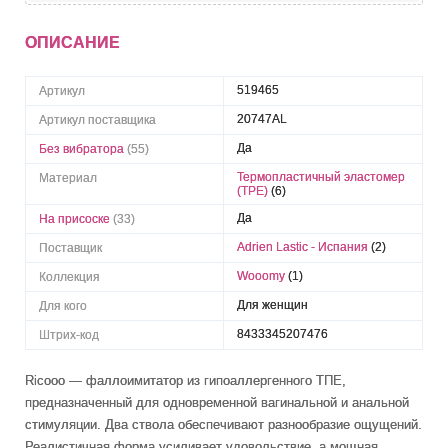
ОПИСАНИЕ
519465
Артикул
20747AL
Артикул поставщика
Да
Без вибратора
(55)
Термопластичный эластомер
Материал
(TPE)
(6)
Да
На присоске
(33)
Adrien Lastic - Испания
(2)
Поставщик
Wooomy
(1)
Коллекция
Для женщин
Для кого
8433345207476
Штрих-код
Ricooo — фаллоимитатор из гипоаллергенного ТПЕ,
предназначенный для одновременной вагинальной и анальной
стимуляции. Два ствола обеспечивают разнообразие ощущений.
Реалистичная форма усиливает удовольствие, а мощная