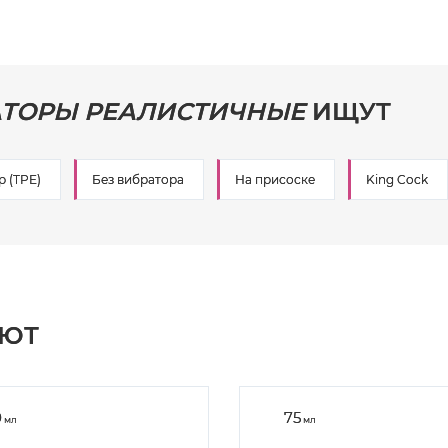
ТОРЫ РЕАЛИСТИЧНЫЕ
ИЩУТ
 (TPE)
Без вибратора
На присоске
King Cock
АЮТ
0
75
мл
мл