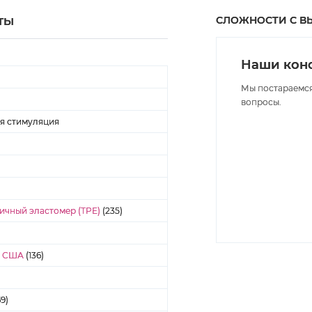
СЛОЖНОСТИ С В
ТЫ
Наши конс
Мы постараемся
вопросы.
я стимуляция
ичный эластомер (TPE)
(235)
- США
(136)
69)