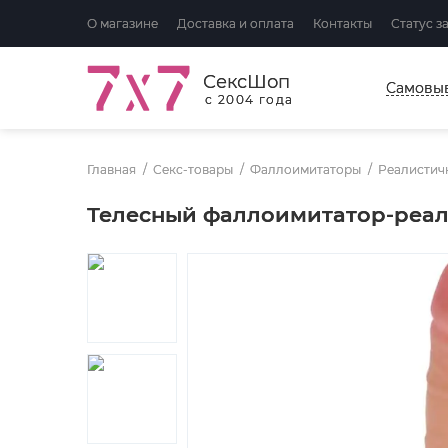
О магазине
Доставка и оплата
Контакты
Статус з
СексШоп
Самовы
с 2004 года
Главная
Секс-товары
Фаллоимитаторы
Реалистич
Телесный фаллоимитатор-реалис