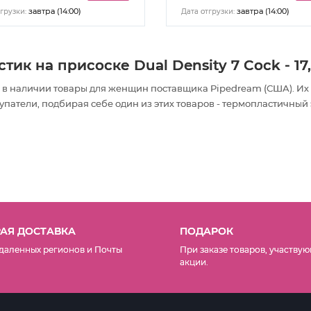
завтра (14:00)
завтра (14:00)
грузки:
Дата отгрузки:
к на присоске Dual Density 7 Cock - 17
 в наличии товары
для женщин
поставщика Pipedream (США). Их
патели, подбирая себе один из этих товаров - термопластичный
АЯ ДОСТАВКА
ПОДАРОК
даленных регионов и Почты
При заказе товаров, участвую
акции.