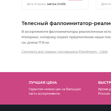
завтра (14:00)
Дата отгрузки:
Дата от
Телесный фаллоимитатор-реалисти
В ассортименте фаллоимитаторы реалистичные есть
Материал, которому отдают предпочтение наши поку
см, длина 17.8 см.
Смотреть все товары поставщика Pipedream - США
ЛУЧШАЯ ЦЕНА
БЫСТР
Гарантия низких цен на б
о
льшую
Кроме у
часть ассортимента.
России.