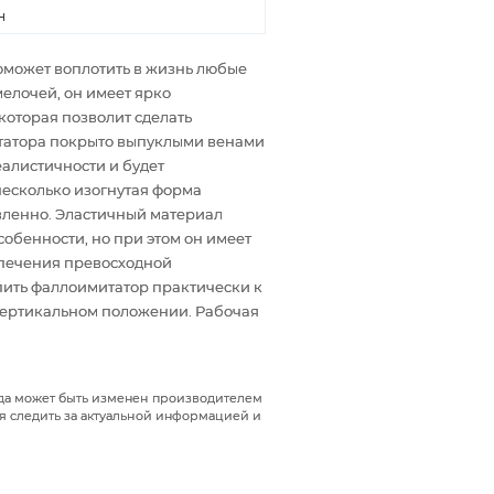
н
оможет воплотить в жизнь любые
елочей, он имеет ярко
которая позволит сделать
татора покрыто выпуклыми венами
алистичности и будет
несколько изогнутая форма
вленно. Эластичный материал
обенности, но при этом он имеет
спечения превосходной
ить фаллоимитатор практически к
 вертикальном положении. Рабочая
гда может быть изменен производителем
я следить за актуальной информацией и