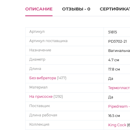
ОПИСАНИЕ
ОТЗЫВЫ - 0
СЕРТИФИКА
Артикул
51815
Артикул поставщика
PD5702-21
Назначение
Вагинальна
Диаметр
4.7 см
Длина
17.8 см
Без вибратора
(1477)
Да
Материал
Термопласт
На присоске
(1292)
Да
Поставщик
Pipedream 
Длина рабочая
16.5 см
Коллекция
King Cock
(