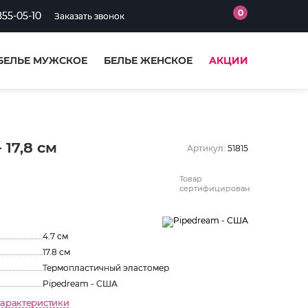
0
855-05-10
Заказать звонок
БЕЛЬЕ МУЖСКОЕ
БЕЛЬЕ ЖЕНСКОЕ
АКЦИИ
17,8 см
Артикул:
51815
Товар
сертифицирован
4.7 см
17.8 см
Термопластичный эластомер
Pipedream - США
характеристики