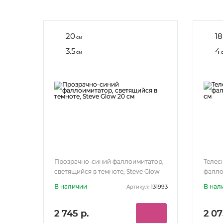
20
18
см
3.5
4
см
Прозрачно-синий фаллоимитатор,
Телес
светящийся в темноте, Steve Glow
фалло
20 см
В наличии
В нал
131993
Артикул:
2 745 р.
2 07