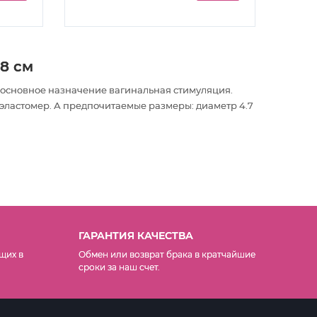
,8 см
 основное назначение вагинальная стимуляция
.
 эластомер. А предпочитаемые размеры: диаметр 4.7
ГАРАНТИЯ КАЧЕСТВА
щих в
Обмен или возврат брака в кратчайшие
сроки за наш счет.