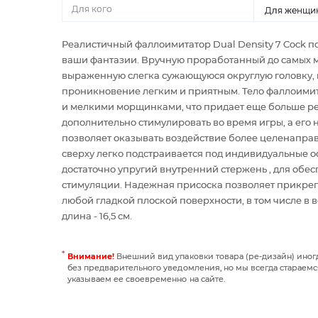
Для кого
Для женщи
Реалистичный фаллоимитатор Dual Density 7 Cock п
ваши фантазии. Вручную проработанный до самых м
выраженную слегка сужающуюся округлую головку, 
проникновение легким и приятным. Тело фаллоими
и мелкими морщинками, что придает еще больше ре
дополнительно стимулировать во время игры, а его 
позволяет оказывать воздействие более целенапра
сверху легко подстраивается под индивидуальные ос
достаточно упругий внутренний стержень , для обе
стимуляции. Надежная присоска позволяет прикреп
любой гладкой плоской поверхности, в том числе в
длина - 16,5 см.
Внимание!
Внешний вид упаковки товара (ре-дизайн) ино
без предварительного уведомления, но мы всегда стараемс
указываем ее своевременно на сайте.