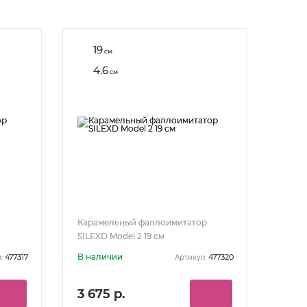
19
см
4.6
см
Карамельный фаллоимитатор
SILEXD Model 2 19 см
В наличии
477317
477320
:
Артикул:
3 675 р.