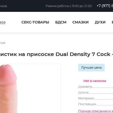
+7 (977) 
аказа
Режим работы
с 9:00 до 21:00
воз
СЕКС-ТОВАРЫ
БДСМ
СМАЗКИ
ДУХИ
ные
тик на присоске Dual Density 7 Cock - 
Лучшая цена
Нет в наличии
Диаметр
Длина
Материал
Поставщик
Полное описание и 