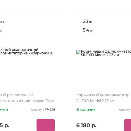
23
см
см
5.4
см
см
ный реалистичный
Коричневый фаллоимитатор
имитатор из киберкожи 18 см
SILEXD Model 2 23 см
ичии
В наличии
174228
Артикул:
Артикул
5 р.
6 180 р.