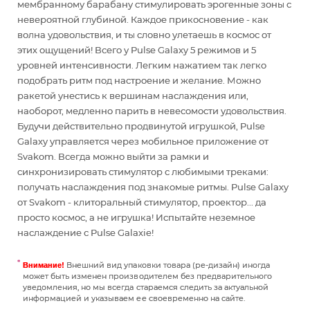
мембранному барабану стимулировать эрогенные зоны с
невероятной глубиной. Каждое прикосновение - как
волна удовольствия, и ты словно улетаешь в космос от
этих ощущений! Всего у Pulse Galaxy 5 режимов и 5
уровней интенсивности. Легким нажатием так легко
подобрать ритм под настроение и желание. Можно
ракетой унестись к вершинам наслаждения или,
наоборот, медленно парить в невесомости удовольствия.
Будучи действительно продвинутой игрушкой, Pulse
Galaxy управляется через мобильное приложение от
Svakom. Всегда можно выйти за рамки и
синхронизировать стимулятор с любимыми треками:
получать наслаждения под знакомые ритмы. Pulse Galaxy
от Svakom - клиторальный стимулятор, проектор... да
просто космос, а не игрушка! Испытайте неземное
наслаждение с Pulse Galaxie!
Внешний вид упаковки товара (ре-дизайн) иногда
Внимание!
может быть изменен производителем без предварительного
уведомления, но мы всегда стараемся следить за актуальной
информацией и указываем ее своевременно на сайте.