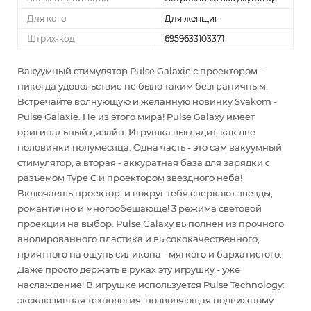
Для кого
Для женщин
Штрих-код
6959633103371
Вакуумный стимулятор Pulse Galaxie с проектором -
никогда удовольствие не было таким безграничным.
Встречайте волнующую и желанную новинку Svakom -
Pulse Galaxie. Не из этого мира! Pulse Galaxy имеет
оригинальный дизайн. Игрушка выглядит, как две
половинки полумесяца. Одна часть - это сам вакуумный
стимулятор, а вторая - аккуратная база для зарядки с
разъемом Type C и проектором звездного неба!
Включаешь проектор, и вокруг тебя сверкают звезды,
романтично и многообещающе! 3 режима световой
проекции на выбор. Pulse Galaxy выполнен из прочного
анодированного пластика и высококачественного,
приятного на ощупь силикона - мягкого и бархатистого.
Даже просто держать в руках эту игрушку - уже
наслаждение! В игрушке используется Pulse Technology:
эксклюзивная технология, позволяющая подвижному