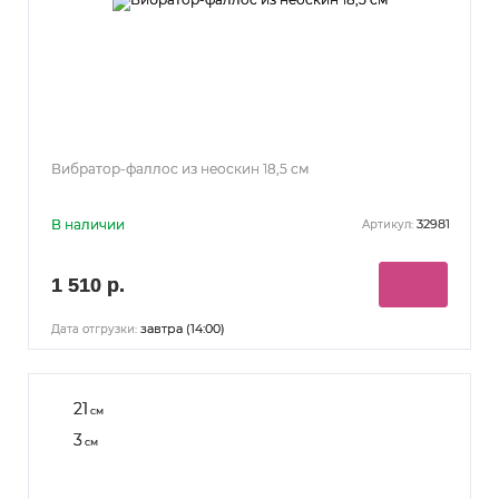
Вибратор-фаллос из неоскин 18,5 см
В наличии
32981
Артикул:
1 510 р.
завтра (14:00)
Дата отгрузки:
21
см
3
см