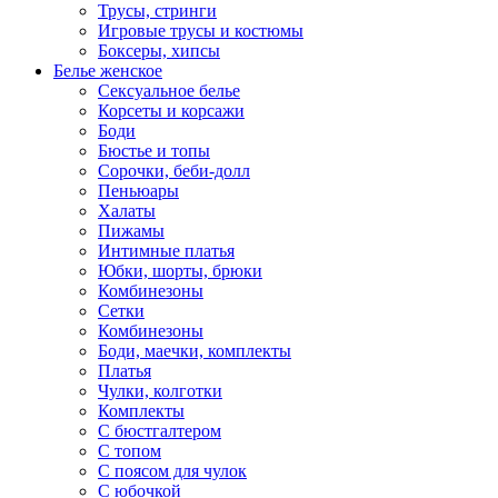
Трусы, стринги
Игровые трусы и костюмы
Боксеры, хипсы
Белье женское
Сексуальное белье
Корсеты и корсажи
Боди
Бюстье и топы
Сорочки, беби-долл
Пеньюары
Халаты
Пижамы
Интимные платья
Юбки, шорты, брюки
Комбинезоны
Сетки
Комбинезоны
Боди, маечки, комплекты
Платья
Чулки, колготки
Комплекты
С бюстгалтером
С топом
С поясом для чулок
С юбочкой