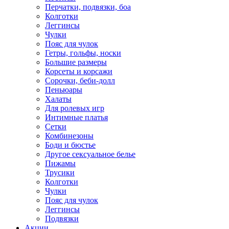
Перчатки, подвязки, боа
Колготки
Леггинсы
Чулки
Пояс для чулок
Гетры, гольфы, носки
Большие размеры
Корсеты и корсажи
Сорочки, беби-долл
Пеньюары
Халаты
Для ролевых игр
Интимные платья
Сетки
Комбинезоны
Боди и бюстье
Другое сексуальное белье
Пижамы
Трусики
Колготки
Чулки
Пояс для чулок
Леггинсы
Подвязки
Акции