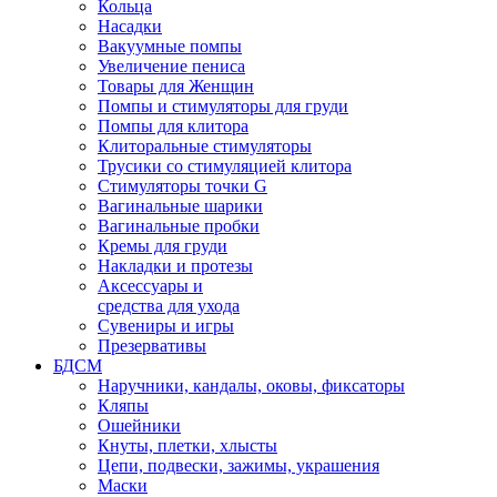
Кольца
Насадки
Вакуумные помпы
Увеличение пениса
Товары для Женщин
Помпы и стимуляторы для груди
Помпы для клитора
Клиторальные стимуляторы
Трусики со стимуляцией клитора
Стимуляторы точки G
Вагинальные шарики
Вагинальные пробки
Кремы для груди
Накладки и протезы
Аксессуары и
средства для ухода
Сувениры и игры
Презервативы
БДСМ
Наручники, кандалы, оковы, фиксаторы
Кляпы
Ошейники
Кнуты, плетки, хлысты
Цепи, подвески, зажимы, украшения
Маски