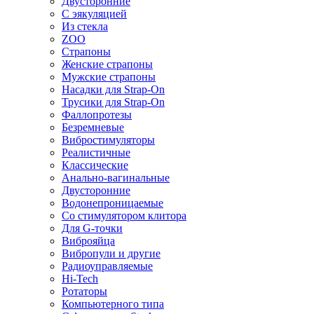
Двусторонние
С эякуляцией
Из стекла
ZOO
Страпоны
Женские страпоны
Мужские страпоны
Насадки для Strap-On
Трусики для Strap-On
Фаллопротезы
Безремневые
Вибростимуляторы
Реалистичные
Классические
Анально-вагинальные
Двусторонние
Водонепроницаемые
Со стимулятором клитора
Для G-точки
Виброяйца
Вибропули и другие
Радиоуправляемые
Hi-Tech
Ротаторы
Компьютерного типа