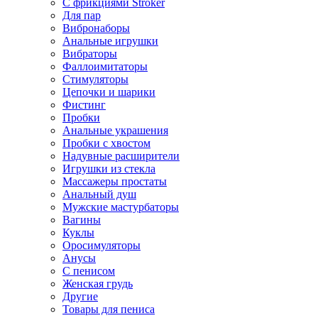
С фрикциями Stroker
Для пар
Вибронаборы
Анальные игрушки
Вибраторы
Фаллоимитаторы
Стимуляторы
Цепочки и шарики
Фистинг
Пробки
Анальные украшения
Пробки с хвостом
Надувные расширители
Игрушки из стекла
Массажеры простаты
Анальный душ
Мужские мастурбаторы
Вагины
Куклы
Оросимуляторы
Анусы
С пенисом
Женская грудь
Другие
Товары для пениса