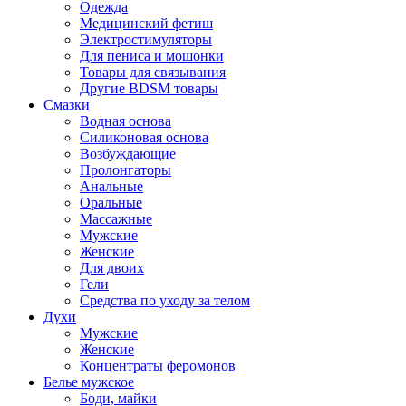
Одежда
Медицинский фетиш
Электростимуляторы
Для пениса и мошонки
Товары для связывания
Другие BDSM товары
Смазки
Водная основа
Силиконовая основа
Возбуждающие
Пролонгаторы
Анальные
Оральные
Массажные
Мужские
Женские
Для двоих
Гели
Средства по уходу за телом
Духи
Мужские
Женские
Концентраты феромонов
Белье мужское
Боди, майки