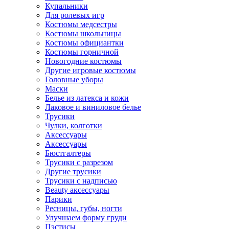
Купальники
Для ролевых игр
Костюмы медсестры
Костюмы школьницы
Костюмы официантки
Костюмы горничной
Новогодние костюмы
Другие игровые костюмы
Головные уборы
Маски
Белье из латекса и кожи
Лаковое и виниловое белье
Трусики
Чулки, колготки
Аксессуары
Аксессуары
Бюстгалтеры
Трусики с разрезом
Другие трусики
Трусики с надписью
Beauty аксессуары
Парики
Ресницы, губы, ногти
Улучшаем форму груди
Пэстисы