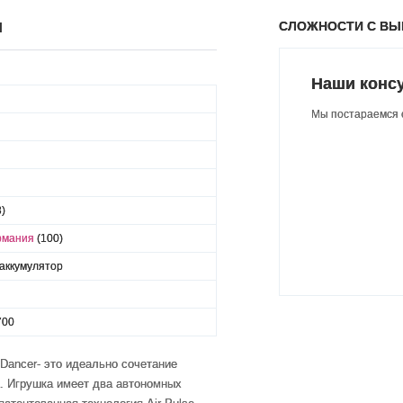
СЛОЖНОСТИ С В
Ы
Наши конс
Мы постараемся о
3)
ермания
(100)
аккумулятор
700
Dancer- это идеально сочетание
а. Игрушка имеет два автономных