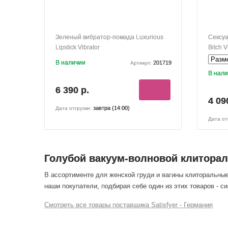
Зеленый вибратор-помада Luxurious
Сексуа
Lipstick Vibrator
Bitch V
В наличии
201719
Артикул:
В нал
6 390 р.
4 09
завтра (14:00)
Дата отгрузки:
Дата от
Голубой вакуум-волновой клиторал
В ассортименте для женской груди и вагины клиторальны
наши покупатели, подбирая себе один из этих товаров - с
Смотреть все товары поставщика Satisfyer - Германия