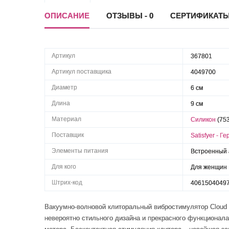
ОПИСАНИЕ
ОТЗЫВЫ - 0
СЕРТИФИКАТ
Артикул
367801
Артикул поставщика
4049700
Диаметр
6 см
Длина
9 см
Материал
Силикон
(75
Поставщик
Satisfyer - Г
Элементы питания
Встроенный 
Для кого
Для женщин
Штрих-код
4061504049
Вакуумно-волновой клиторальный вибростимулятор Cloud 
невероятно стильного дизайна и прекрасного функционал