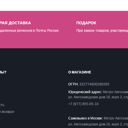
РАЯ ДОСТАВКА
ПОДАРОК
даленных регионов и Почты России.
При заказе товаров, участвующ
МЫ?
О МАГАЗИНЕ
ОГРН:
322774600280265
Юридический адрес:
Метро Автозав
ул. Автозаводская дом 16, корп 2, ст
+7 (977) 855-05-10
сть
и возврат
Самовывоз в Москве:
Метро Автозав
ул. Автозаводская дом 16, корп 2, ст