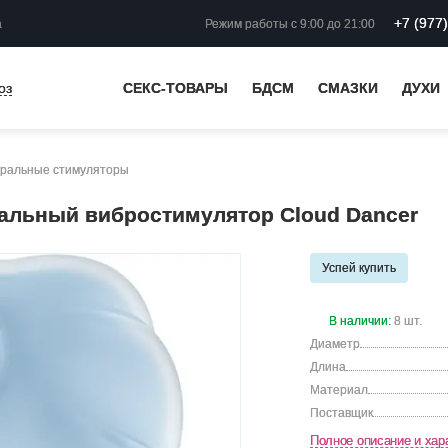
+7 (977
а
Режим работы
с 9:00 до 21:00
оз
СЕКС-ТОВАРЫ
БДСМ
СМАЗКИ
ДУХИ
ральные стимуляторы
альный вибростимулятор Cloud Dancer
Успей купить
В наличии:
8 шт.
Диаметр
Длина
Материал
Поставщик
Полное описание и хар