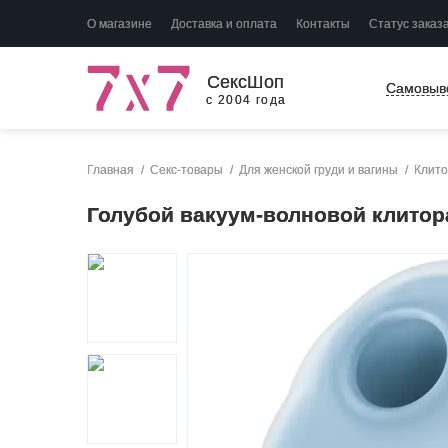
О магазине
Доставка и оплата
Контакты
Статус заказ
СексШоп
Самовыв
с 2004 года
Главная
Секс-товары
Для женской груди и вагины
Клито
Голубой вакуум-волновой клитор