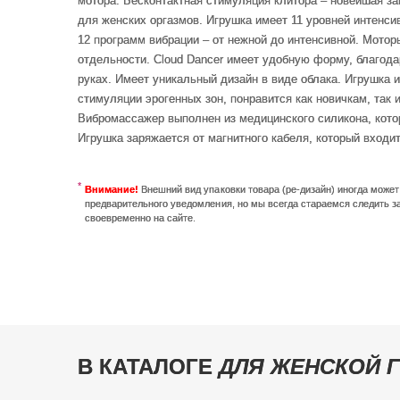
мотора. Бесконтактная стимуляция клитора – новейшая зап
для женских оргазмов. Игрушка имеет 11 уровней интенси
12 программ вибрации – от нежной до интенсивной. Моторы
отдельности. Cloud Dancer имеет удобную форму, благода
руках. Имеет уникальный дизайн в виде облака. Игрушка
стимуляции эрогенных зон, понравится как новичкам, так
Вибромассажер выполнен из медицинского силикона, кото
Игрушка заряжается от магнитного кабеля, который входит
Внимание!
Внешний вид упаковки товара (ре-дизайн) иногда може
предварительного уведомления, но мы всегда стараемся следить з
своевременно на сайте.
В КАТАЛОГЕ
ДЛЯ ЖЕНСКОЙ 