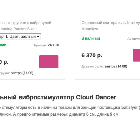
льные трусики с вибропулей
Сиреневый клиторальный стим
ibrating Panties Size L
Moonflow
В наличии
Артикул
ичии
248020
Артикул:
6 370 р.
0 р.
завтра (14:00)
Дата отгрузки:
завтра (14:00)
грузки:
ьный вибростимулятор Cloud Dancer
е стимуляторы есть в наличии товары
для женщин
поставщика Satisfyer
иликон. А предпочитаемые размеры: диаметр 6 см, длина 9 см.