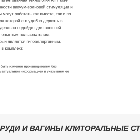
атентованная технология Air Pulse
вности вакуум-волновой стимуляции и
 могут работать как вместе, так и по
ря которой его удобно держать в
 идеально подойдет для внешней
 и опытным пользователем.
рый является гипоаллергенным.
 в комплект.
т быть изменен производителем без
а актуальной информацией и указываем ее
ГРУДИ И ВАГИНЫ КЛИТОРАЛЬНЫЕ 