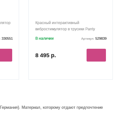
улятор
Красный интерактивный
вибростимулятор в трусики Panty
Vibrator
В наличии
330551
529839
:
Артикул:
8 495 р.
 (Германия). Материал, которому отдают предпочтение