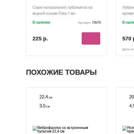
Саше натурального лубриканта на
Лубрик
водной основе Ёska 7 мл
аромат
В наличии
В нал
73575
Артикул:
225 р.
570 
Дата от
ПОХОЖИЕ ТОВАРЫ
22.4
20
см
3.5
4.
см