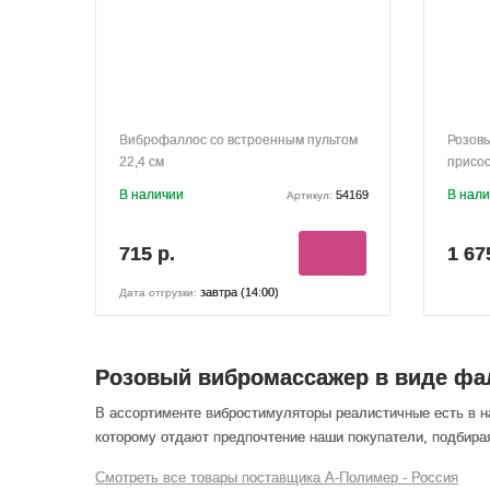
Виброфаллос со встроенным пультом
Розовы
22,4 см
присос
В наличии
В нал
54169
Артикул:
715 р.
1 67
завтра (14:00)
Дата отгрузки:
Розовый вибромассажер в виде фал
В ассортименте вибростимуляторы реалистичные есть в 
которому отдают предпочтение наши покупатели, подбирая 
Смотреть все товары поставщика А-Полимер - Россия