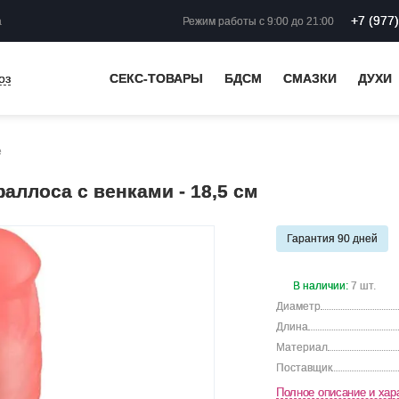
+7 (977
а
Режим работы
с 9:00 до 21:00
оз
СЕКС-ТОВАРЫ
БДСМ
СМАЗКИ
ДУХИ
е
ллоса с венками - 18,5 см
Гарантия 90 дней
В наличии:
7 шт.
Диаметр
Длина
Материал
Поставщик
Полное описание и хар