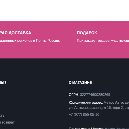
РАЯ ДОСТАВКА
ПОДАРОК
даленных регионов и Почты России.
При заказе товаров, участвующ
МЫ?
О МАГАЗИНЕ
ОГРН:
322774600280265
Юридический адрес:
Метро Автозав
ул. Автозаводская дом 16, корп 2, ст
+7 (977) 855-05-10
сть
и возврат