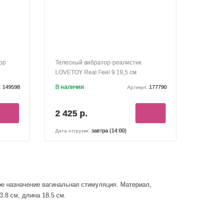
ор
Телесный вибратор-реалистик
LOVETOY Real Feel 9 19,5 см
В наличии
149598
177790
:
Артикул:
2 425 р.
завтра (14:00)
Дата отгрузки:
ое назначение вагинальная стимуляция
. Материал,
.8 см, длина 18.5 см.