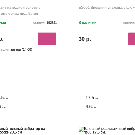
ант на водной основе с
ES001 Внешняя упаковка с ШК 
ом лесных ягод 95 мл
ичии
В наличии
192811
Артикул:
Артикул
р.
30 р.
завтра (14:00)
грузки:
.5
17.5
см
см
9
4.6
см
см