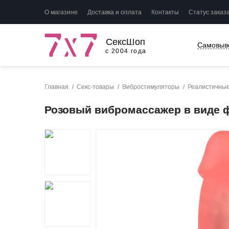
О магазине
Доставка и оплата
Контакты
Статус заказ
СексШоп
Самовыв
с 2004 года
Главная
Секс-товары
Вибростимуляторы
Реалистичны
Розовый вибромассажер в виде фа