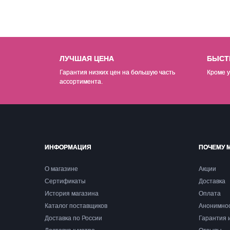
ЛУЧШАЯ ЦЕНА
БЫСТ
Гарантия низких цен на б
о
льшую часть
Кроме у
ассортимента.
ИНФОРМАЦИЯ
ПОЧЕМУ 
О магазине
Акции
Сертификаты
Доставка
История магазина
Оплата
Каталог поставщиков
Анонимно
Доставка по России
Гарантия 