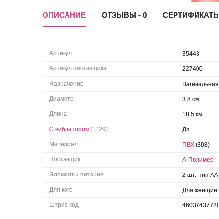
ОПИСАНИЕ
ОТЗЫВЫ - 0
СЕРТИФИКАТ
Артикул
35443
Артикул поставщика
227400
Назначение
Вагинальная
Диаметр
3.8 см
Длина
18.5 см
С вибратором
(1129)
Да
Материал
ПВХ
(308)
Поставщик
А-Полимер -
Элементы питания
2 шт., тип AA
Для кого
Для женщин
Штрих-код
4603743772