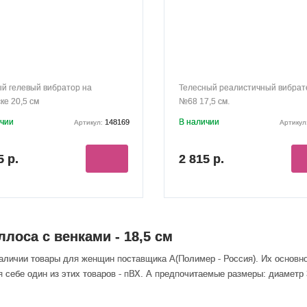
й гелевый вибратор на
Телесный реалистичный вибрат
ке 20,5 см
№68 17,5 см.
ичии
В наличии
148169
Артикул:
Артикул
5 р.
2 815 р.
лоса с венками - 18,5 см
наличии товары
для женщин
поставщика А(Полимер - Россия). Их основн
себе один из этих товаров - пВХ. А предпочитаемые размеры: диаметр 3