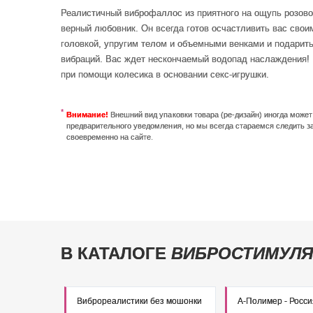
Реалистичный виброфаллос из приятного на ощупь розово
верный любовник. Он всегда готов осчастливить вас сво
головкой, упругим телом и объемными венками и подарит
вибраций. Вас ждет нескончаемый водопад наслаждения! 
при помощи колесика в основании секс-игрушки.
Внимание!
Внешний вид упаковки товара (ре-дизайн) иногда може
предварительного уведомления, но мы всегда стараемся следить з
своевременно на сайте.
В КАТАЛОГЕ
ВИБРОСТИМУЛЯ
Виброреалистики без мошонки
А-Полимер - Росси