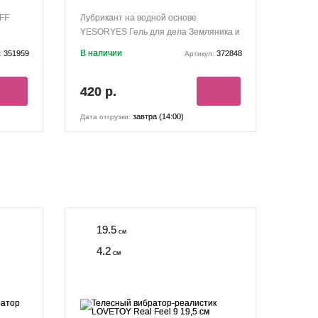
FFF
Лубрикант на водной основе
YESORYES Гель для дела Земляника и
клубника 300 мл
В наличии
351959
372848
:
Артикул:
420 р.
завтра (14:00)
Дата отгрузки:
19.5
см
4.2
см