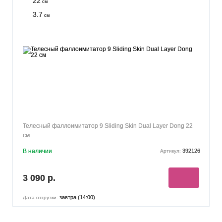
22
см
3.7
см
Телесный фаллоимитатор 9 Sliding Skin Dual Layer Dong 22
см
В наличии
392126
Артикул:
3 090 р.
завтра (14:00)
Дата отгрузки: