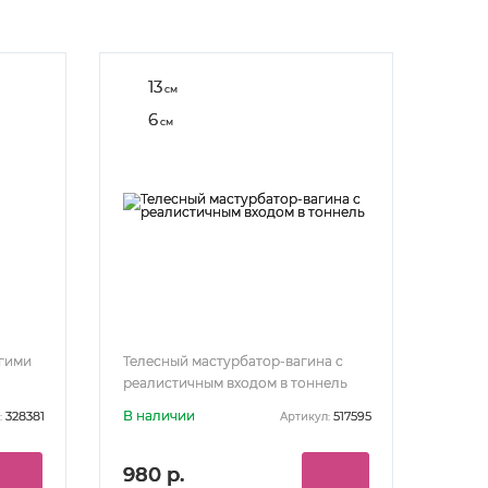
13
см
6
см
угими
Телесный мастурбатор-вагина с
реалистичным входом в тоннель
В наличии
328381
517595
:
Артикул:
980 р.