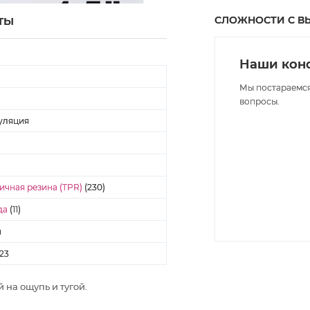
СЛОЖНОСТИ С В
ТЫ
Наши конс
Мы постараемся
вопросы.
уляция
ичная резина (TPR)
(230)
да
(11)
н
23
 на ощупь и тугой.