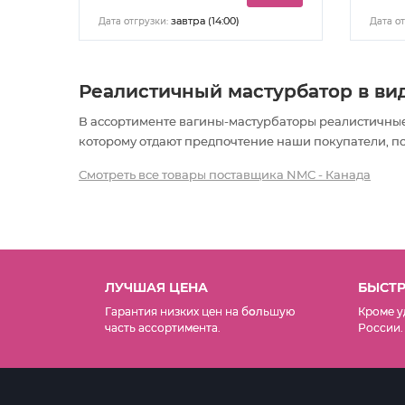
завтра (14:00)
Дата отгрузки:
Дата от
Реалистичный мастурбатор в ви
В ассортименте вагины-мастурбаторы реалистичные
которому отдают предпочтение наши покупатели, под
Смотреть все товары поставщика NMC - Канада
ЛУЧШАЯ ЦЕНА
БЫСТР
Гарантия низких цен на б
о
льшую
Кроме у
часть ассортимента.
России.