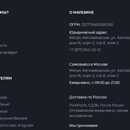
 МЫ?
О МАГАЗИНЕ
ОГРН:
322774600280265
Юридический адрес:
Метро Автозаводская, ул. Автоз
дом 16, корп 2, стр 8, этаж 2
ость
+7 (977) 855-05-10
и возврат
Самовывоз в Москве:
Метро Автозаводская, ул. Автоз
дом 16, корп 2, стр 8, этаж 2
ТЕЛЯМ
Ежедневно, с 09:00 до 21:00
Доставка по России:
каза
абинет
PickPoint, СДЭК, Почта Росии
Отправление ежедневно, кроме
елья
воскресенья
женским бельем
ость секс игрушек
Мы принимаем: