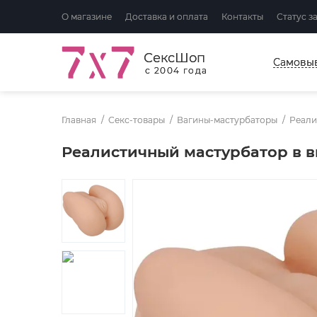
О магазине
Доставка и оплата
Контакты
Статус з
СексШоп
Самовы
с 2004 года
Главная
Секс-товары
Вагины-мастурбаторы
Реали
Реалистичный мастурбатор в в