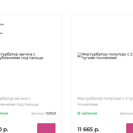
см
см
рбатор-вагина с
Мастурбатор-полуторс с 2 т
лениями под пальцы
тоннелями
ичии
В наличии
153923
Артикул:
Артикул
0 р.
11 665 р.