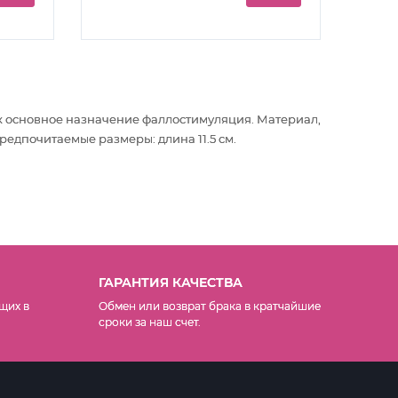
х основное назначение фаллостимуляция
. Материал,
редпочитаемые размеры: длина 11.5 см.
ГАРАНТИЯ КАЧЕСТВА
щих в
Обмен или возврат брака в кратчайшие
сроки за наш счет.