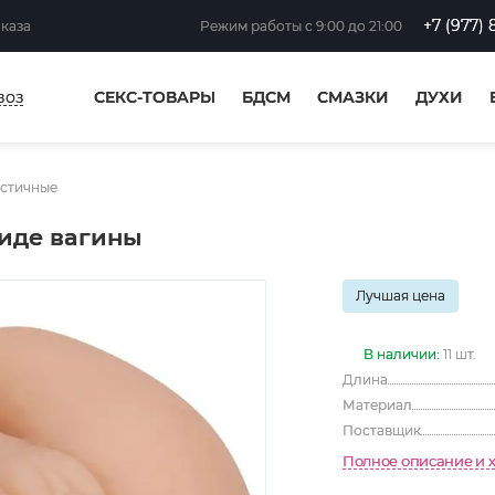
+7 (977) 
аказа
Режим работы
с 9:00 до 21:00
воз
СЕКС-ТОВАРЫ
БДСМ
СМАЗКИ
ДУХИ
стичные
иде вагины
Лучшая цена
В наличии:
11 шт.
Длина
Материал
Поставщик
Полное описание и 