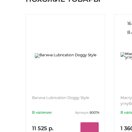
16
8
Вагина Lubrication Doggy Style
Масту
углуб
В наличии
В нал
80074
Артикул:
11 525 р.
1 36