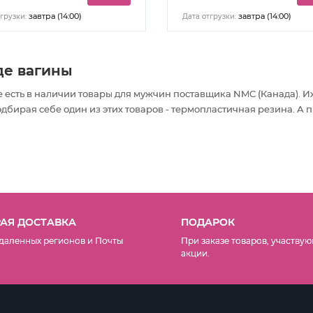
завтра (14:00)
завтра (14:00)
грузки:
Дата отгрузки:
де вагины
 есть в наличии товары
для мужчин
поставщика NMC (Канада). И
бирая себе один из этих товаров - термопластичная резина. А п
АЯ ДОСТАВКА
ПОДАРОК
даленных регионов и Почты
При заказе товаров, участвую
акции.