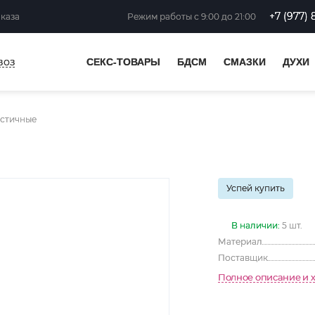
+7 (977) 
аказа
Режим работы
с 9:00 до 21:00
воз
СЕКС-ТОВАРЫ
БДСМ
СМАЗКИ
ДУХИ
стичные
Успей купить
В наличии:
5 шт.
Материал
Поставщик
Полное описание и 