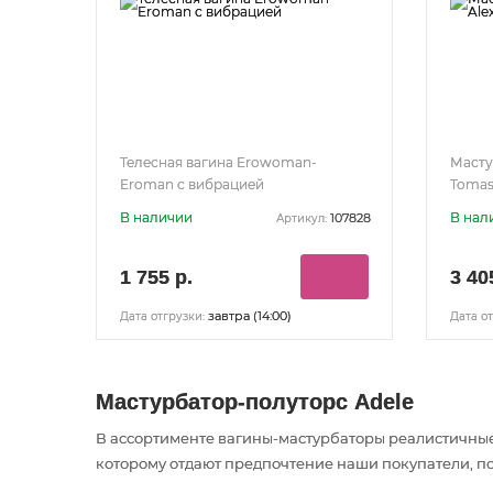
Телесная вагина Erowoman-
Масту
Eroman с вибрацией
Tomas
В наличии
В нал
107828
Артикул:
1 755 р.
3 40
завтра (14:00)
Дата отгрузки:
Дата от
Мастурбатор-полуторс Adele
В ассортименте вагины-мастурбаторы реалистичные
которому отдают предпочтение наши покупатели, по