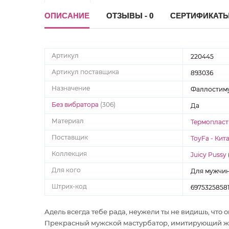
ОПИСАНИЕ
ОТЗЫВЫ - 0
СЕРТИФИКАТ
Артикул
220445
Артикул поставщика
893036
Назначение
Фаллостим
Без вибратора
(306)
Да
Материал
Термопласт
Поставщик
ToyFa - Кит
Коллекция
Juicy Pussy
Для кого
Для мужчи
Штрих-код
6975325858
Адель всегда тебе рада, неужели ты не видишь, что 
Прекрасный мужской мастурбатор, имитирующий жен