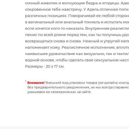
сочный животик и волнующие бедра и ягодицы. Аде
сокровенное тебе навстречу. У Адель отличная попк
различных позициях. Поворачивай ее любой стороно
в вагинальный или анальный тоннель и испытать мо
если хочется кого-то наказать. Внутренние реалис
пенис по всей длине перед тем, как ты получишь удо
возвращаться снова и снова. Нежный и упругий мате
напоминает кожу. Реалистичное исполнение, вплоть
наивысшее удовольствие как визуально, так и такти
водной основе, чтобы сделать свое сексуальное на
Размеры - 20 х 17 см.
Внешний вид упаковки товара (ре-дизайн) иног
Внимание!
без предварительного уведомления, но мы всегда стараемс
указываем ее своевременно на сайте.