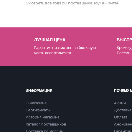
Смотреть все товары поставщика ToyFa - Китай
ЛУЧШАЯ ЦЕНА
БЫСТР
Гарантия низких цен на б
льшую
Кроме у
о
часть ассортимента.
России.
ИНФОРМАЦИЯ
ПОЧЕМУ 
О магазине
Акции
Сертификаты
Доставка
История магазина
Оплата
Каталог поставщиков
Анонимн
Доставка по России
Гарантия 