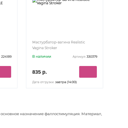
Мастурбатор-вагина Realistic
Vagina Stroker
В наличии
224189
330379
:
Артикул:
835 р.
завтра (14:00)
Дата отгрузки:
Их основное назначение фаллостимуляция
. Материал,