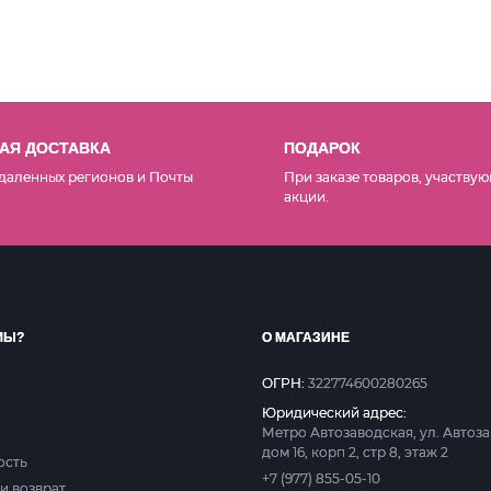
АЯ ДОСТАВКА
ПОДАРОК
даленных регионов и Почты
При заказе товаров, участвую
акции.
МЫ?
О МАГАЗИНЕ
ОГРН:
322774600280265
Юридический адрес:
Метро Автозаводская, ул. Автоз
дом 16, корп 2, стр 8, этаж 2
ость
+7 (977) 855-05-10
и возврат