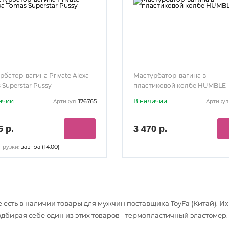
рбатор-вагина Private Alexa
Мастурбатор-вагина в
 Superstar Pussy
пластиковой колбе HUMBLE
ичии
В наличии
176765
Артикул:
Артикул
5 р.
3 470 р.
завтра (14:00)
грузки:
 есть в наличии товары
для мужчин
поставщика ToyFa (Китай). 
дбирая себе один из этих товаров - термопластичный эластомер.