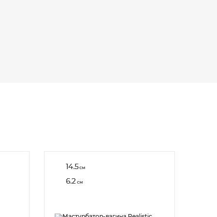
14.5
см
6.2
см