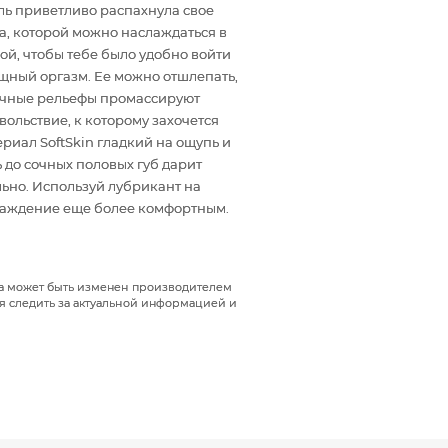
ль приветливо распахнула свое
а, которой можно наслаждаться в
й, чтобы тебе было удобно войти
щный оргазм. Ее можно отшлепать,
тичные рельефы промассируют
вольствие, к которому захочется
риал SoftSkin гладкий на ощупь и
 до сочных половых губ дарит
льно. Используй лубрикант на
слаждение еще более комфортным.
да может быть изменен производителем
я следить за актуальной информацией и