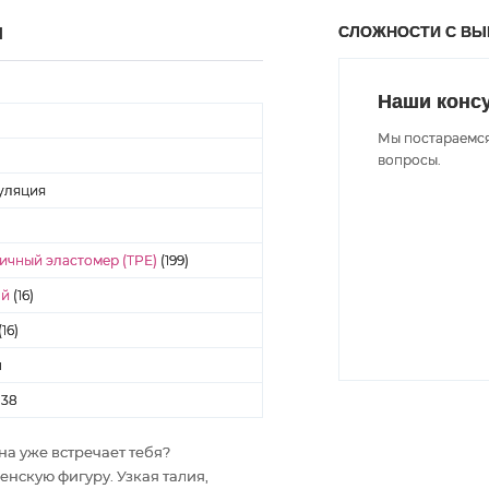
СЛОЖНОСТИ С В
Ы
Наши конс
Мы постараемся
вопросы.
уляция
ичный эластомер (TPE)
(199)
ай
(16)
(16)
н
138
она уже встречает тебя?
скую фигуру. Узкая талия,