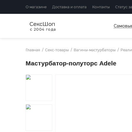
О магазине
Доставка и оплата
Контакты
Статус з
СексШоп
Самовы
с 2004 года
Главная
Секс-товары
Вагины-мастурбаторы
Реали
Мастурбатор-полуторс Adele